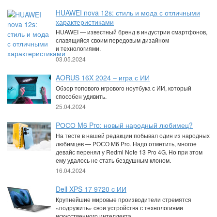
HUAWEI nova 12s: стиль и мода с отличными
характеристиками
HUAWEI — известный бренд в индустрии смартфонов,
славящийся своим передовым дизайном
и технологиями.
03.05.2024
AORUS 16X 2024 – игра с ИИ
Обзор топового игрового ноутбука с ИИ, который
способен удивить.
25.04.2024
PОСО M6 Pro: новый народный любимец?
На тесте в нашей редакции побывал один из народных
любимцев — PОСО M6 Pro. Надо отметить, многое
девайс перенял у Redmi Note 13 Pro 4G. Но при этом
ему удалось не стать бездушным клоном.
16.04.2024
Dell XPS 17 9720 c ИИ
Крупнейшие мировые производители стремятся
«подружить» свои устройства с технологиями
искусственного интеллекта.