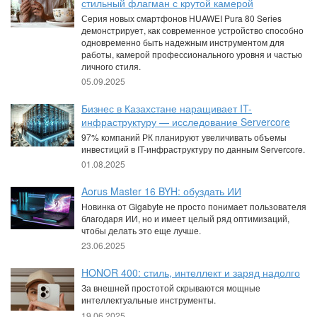
стильный флагман с крутой камерой
Серия новых смартфонов HUAWEI Pura 80 Series
демонстрирует, как современное устройство способно
одновременно быть надежным инструментом для
работы, камерой профессионального уровня и частью
личного стиля.
05.09.2025
Бизнес в Казахстане наращивает IT-
инфраструктуру — исследование Servercore
97% компаний РК планируют увеличивать объемы
инвестиций в IT-инфраструктуру по данным Servercore.
01.08.2025
Aorus Master 16 BYH: обуздать ИИ
Новинка от Gigabyte не просто понимает пользователя
благодаря ИИ, но и имеет целый ряд оптимизаций,
чтобы делать это еще лучше.
23.06.2025
HONOR 400: стиль, интеллект и заряд надолго
За внешней простотой скрываются мощные
интеллектуальные инструменты.
19.06.2025