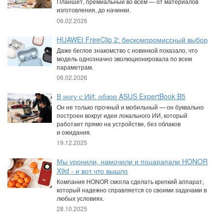
Планшет, премиальный во всем — от материалов
изготовления, до начинки.
06.02.2026
HUAWEI FreeClip 2: бескомпромиссный выбор
Даже беглое знакомство с новинкой показало, что
модель однозначно эволюционировала по всем
параметрам.
06.02.2026
В ногу с ИИ: обзор ASUS ExpertBook B5
Он не только прочный и мобильный — он буквально
построен вокруг идеи локального ИИ, который
работает прямо на устройстве, без облаков
и ожидания.
19.12.2025
Мы уронили, намочили и поцарапали HONOR
X9d - и вот что вышло
Компания HONOR смогла сделать крепкий аппарат,
который надежно справляется со своими задачами в
любых условиях.
28.10.2025