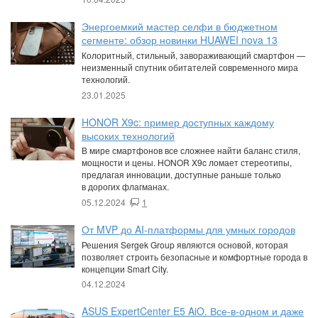
Энергоемкий мастер селфи в бюджетном
сегменте: обзор новинки HUAWEI nova 13
Колоритный, стильный, завораживающий смартфон —
неизменный спутник обитателей современного мира
технологий.
23.01.2025
HONOR X9c: пример доступных каждому
высоких технологий
В мире смартфонов все сложнее найти баланс стиля,
мощности и цены. HONOR X9c ломает стереотипы,
предлагая инновации, доступные раньше только
в дорогих флагманах.
05.12.2024
1
От MVP до AI-платформы для умных городов
Решения Sergek Group являются основой, которая
позволяет строить безопасные и комфортные города в
концепции Smart City.
04.12.2024
ASUS ExpertCenter E5 AiO. Все-в-одном и даже