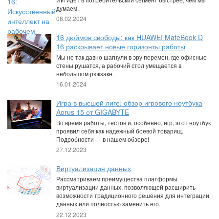
думаем.
08.02.2024
16 дюймов свободы: как HUAWEI MateBook D
16 раскрывает новые горизонты работы
Мы не так давно шагнули в эру перемен, где офисные
стены рушатся, а рабочий стол умещается в
небольшом рюкзаке.
16.01.2024
Игра в высшей лиге: обзор игрового ноутбука
Aorus 15 от GIGABYTE
Во время работы, тестов и, особенно, игр, этот ноутбук
проявил себя как надежный боевой товарищ.
Подробности — в нашем обзоре!
27.12.2023
Виртуализация данных
Рассматриваем преимущества платформы
виртуализации данных, позволяющей расширить
возможности традиционного решения для интеграции
данных или полностью заменить его.
22.12.2023