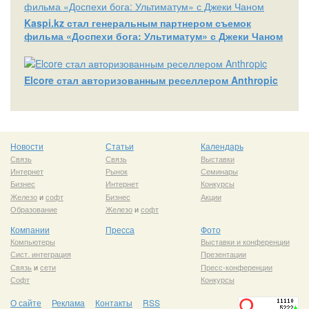
Kaspi.kz стал генеральным партнером съемок
фильма «Доспехи бога: Ультиматум» с Джеки Чаном
Elcore стал авторизованным реселлером Anthropic
Новости
Статьи
Календарь
Связь
Связь
Выставки
Интернет
Рынок
Семинары
Бизнес
Интернет
Конкурсы
Железо
и
софт
Бизнес
Акции
Образование
Железо
и
софт
Компании
Пресса
Фото
Компьютеры
Выставки и конференции
Сист. интеграция
Презентации
Связь
и
сети
Пресс-конференции
Софт
Конкурсы
О сайте
Реклама
Контакты
RSS