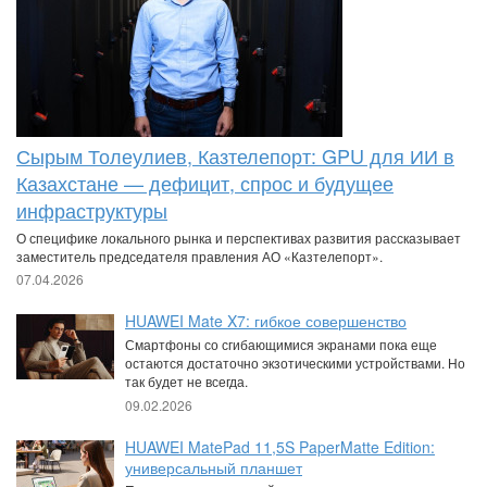
Сырым Толеулиев, Казтелепорт: GPU для ИИ в
Казахстане — дефицит, спрос и будущее
инфраструктуры
О специфике локального рынка и перспективах развития рассказывает
заместитель председателя правления АО «Казтелепорт».
07.04.2026
HUAWEI Mate X7: гибкое совершенство
Смартфоны со сгибающимися экранами пока еще
остаются достаточно экзотическими устройствами. Но
так будет не всегда.
09.02.2026
HUAWEI MatePad 11,5S PaperMatte Edition:
универсальный планшет