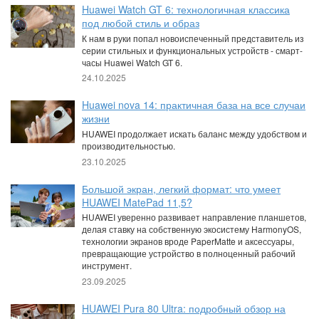
Huawei Watch GT 6: технологичная классика
под любой стиль и образ
К нам в руки попал новоиспеченный представитель из
серии стильных и функциональных устройств - смарт-
часы Huawei Watch GT 6.
24.10.2025
Huawei nova 14: практичная база на все случаи
жизни
HUAWEI продолжает искать баланс между удобством и
производительностью.
23.10.2025
Большой экран, легкий формат: что умеет
HUAWEI MatePad 11,5?
HUAWEI уверенно развивает направление планшетов,
делая ставку на собственную экосистему HarmonyOS,
технологии экранов вроде PaperMatte и аксессуары,
превращающие устройство в полноценный рабочий
инструмент.
23.09.2025
HUAWEI Pura 80 Ultra: подробный обзор на