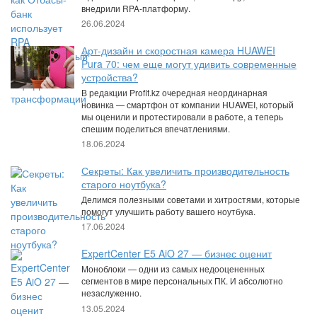
внедрили RPA-платформу.
26.06.2024
Арт-дизайн и скоростная камера HUAWEI
Pura 70: чем еще могут удивить современные
устройства?
В редакции Profit.kz очередная неординарная
новинка — смартфон от компании HUAWEI, который
мы оценили и протестировали в работе, а теперь
спешим поделиться впечатлениями.
18.06.2024
Секреты: Как увеличить производительность
старого ноутбука?
Делимся полезными советами и хитростями, которые
помогут улучшить работу вашего ноутбука.
17.06.2024
ExpertCenter E5 AiO 27 — бизнес оценит
Моноблоки — одни из самых недооцененных
сегментов в мире персональных ПК. И абсолютно
незаслуженно.
13.05.2024