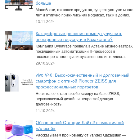
больше
Моноблоки, как класс продуктов, существуют уже много
лет и отлично прижились как в офисах, так и в домах.
13.11.2024
Как цифровые решения помогут улучшить
электронные госуслуги в Казахстане?
Компания Dynatrace провела в Астане бизнес-завтрак,
посвященный автоматизации IT-процессов в
госсекторе с помощью искусственного интеллекта.
29.10.2024
vivo V40: Высококачественный и долговечный
смартфон с оптикой Pioneer ZEISS для
профессиональных портретов
Новинка сочетает в себе камеру на базе ZEISS,
первоклассный дизайн и непревзойденную
долговечность.
11.10.2024
Обзор новой Станции Лайт 2 с эмпатичной
«Алисой»
Рассказываем про новинку от Yandex Qazaqstan —