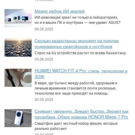
Между небом ИИ землей
ИИ-революция зреет не только в лабораториях,
но и в ваших ПК и ноутбуках — чем удивит ASUS?
09.06.2025
Сколько казахстанцы экономят на покупке
подержанных смартфонов и ноутбуков
Спрос на б/у устройства растет по всему Казахстану.
05.06.2025
HUAWEI WATCH FIT 4 Pro: стиль, технологии и
ЗОЖ
В мире, где баланс между работой, здоровьем и
личным временем становится почти роскошью,
технологии все чаще приходят на помощь.
30.05.2025
Снимает уверенно. Думает быстро. Держит как
пауэрбанк. Обзор новинки HONOR Magic 7 Pro
Смартфон дает честный набор фишек, которые
реально работают
10.04.2025