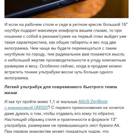
И если на рабочем столе и сидя в уютном кресле большой 16"
ноутбук подарит максимум комфорта вашим глазам, то при
ношении с собой в рюкзаке/сумке на первый план выйдет уже
такая характеристика, как общие габариты и вес под два
килограмма. Чем чаще вы будете перемещаться с таким
ноутбуком по городу, тем радикальнее вам покажется мысль
о небольшой жертве производительности в угоду компактным
размерам и весу. Особенно сейчас, когда в продаже можно
встретить тонкие ультрабуки весом чуть больше одного
килограмма.
Легкий ультрабук для современного быстрого темпа
жизни
И как тут пройти мимо 1,1 кг малыша
ASUS ZenBook
с маркировкой UM325
? С первого прикосновения не хочется
даже думать о том, чтобы отдавать его кому-то обратно.
Настоящий образец стиля и практичности в формате 13"
ультрабука, размерами не превышающего лист бумаги А4.
При первом знакомстве может показаться чудом, что