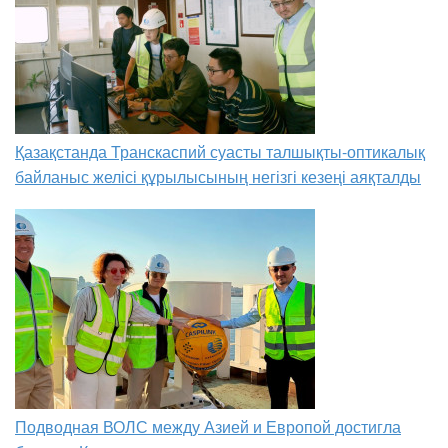
Қазақстанда Транскаспий суасты талшықты-оптикалық
байланыс желісі құрылысының негізгі кезеңі аяқталды
Подводная ВОЛС между Азией и Европой достигла