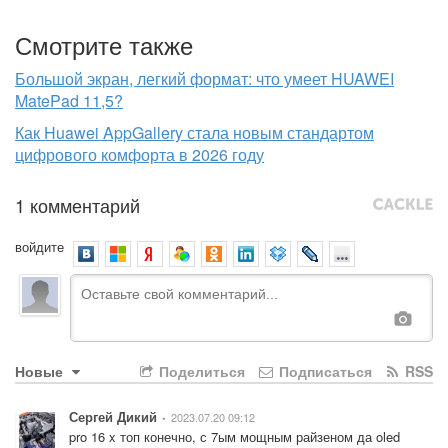
Смотрите также
Большой экран, легкий формат: что умеет HUAWEI
MatePad 11,5?
Как Huawei AppGallery стала новым стандартом
цифрового комфорта в 2026 году
1 комментарий
войдите
Новые
Поделиться
Подписаться
RSS
Сергей Дикий
2023.07.20 09:12
•
pro 16 x топ конечно, с 7ым мощным райзеном да oled 