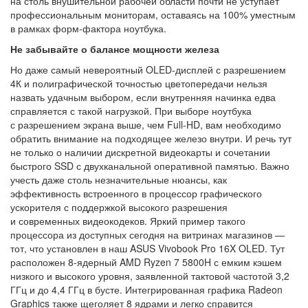
на столь внушительной рабочей области почти не уступает
профессиональным мониторам, оставаясь на 100% уместным
в рамках форм-фактора ноутбука.
Не забывайте о балансе мощности железа
Но даже самый невероятный OLED-дисплей с разрешением
4К и полиграфической точностью цветопередачи нельзя
назвать удачным выбором, если внутренняя начинка едва
справляется с такой нагрузкой. При выборе ноутбука
с разрешением экрана выше, чем Full-HD, вам необходимо
обратить внимание на подходящее железо внутри. И речь тут
не только о наличии дискретной видеокарты и сочетании
быстрого SSD с двухканальной оперативной памятью. Важно
учесть даже столь незначительные нюансы, как
эффективность встроенного в процессор графического
ускорителя с поддержкой высокого разрешения
и современных видеокодеков. Яркий пример такого
процессора из доступных сегодня на витринах магазинов —
тот, что установлен в наш ASUS Vivobook Pro 16X OLED. Тут
расположен 8-ядерный AMD Ryzen 7 5800H с емким кэшем
низкого и высокого уровня, заявленной тактовой частотой 3,2
ГГц и до 4,4 ГГц в бусте. Интегрированная графика Radeon
Graphics также щеголяет 8 ядрами и легко справится