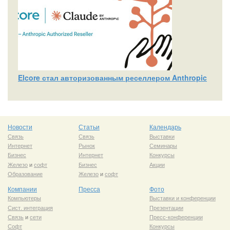
Elcore стал авторизованным реселлером Anthropic
Новости
Статьи
Календарь
Связь
Связь
Выставки
Интернет
Рынок
Семинары
Бизнес
Интернет
Конкурсы
Железо
и
софт
Бизнес
Акции
Образование
Железо
и
софт
Компании
Пресса
Фото
Компьютеры
Выставки и конференции
Сист. интеграция
Презентации
Связь
и
сети
Пресс-конференции
Софт
Конкурсы