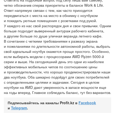
Ответить на подобный вопрос под силу лишь вам самому,
четко обозначив сперва приоритеты в балансе Work & Life.
Ответ напрямую связан с тем, как часто приходится
передвигаться с места на место в обнимку с ноутбуком
и покидать уютные помещения с розетками под рукой.
У каждого из нас свой распорядок дня и свои привычки. Одним
больше подходит выверенный антураж рабочего кабинета,
а другим больше по душе уличная веранда летнего кафе.
В сочетании с четкими требованиями к размаху экрана
и пожеланиями по длительности автономной работы, выбрать
свой идеальный ноутбук окажется проще простого. Особенно,
если выбирать модели с процессорами AMD Ryzen 5000-й
серии и выше. На сегодняшний день это одни из наиболее
эффективных мобильных чипов по соотношению цены
и производительности, что хорошо продемонстрировали наши
два ноутбука. Оба шикарно подойдут для своих потребителей
с определенными целями и задачами. Сегодня в целом
ноутбуки на AMD дают уверенность в запасе мощности еще
на годы вперед. Главное соблюдать баланс, тут без вариантов.
Подписывайтесь на каналы Profit.kz в
Facebook
и
Telegram
.