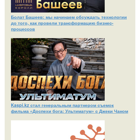
Болат Башеев: мы начинаем обсуждать технологии
до того, как провели трансформацию бизнес-
процессов
Kaspi.kz стал генеральным партнером съемок
фильма «Доспехи бога: Ультиматум» с Джеки Чаном