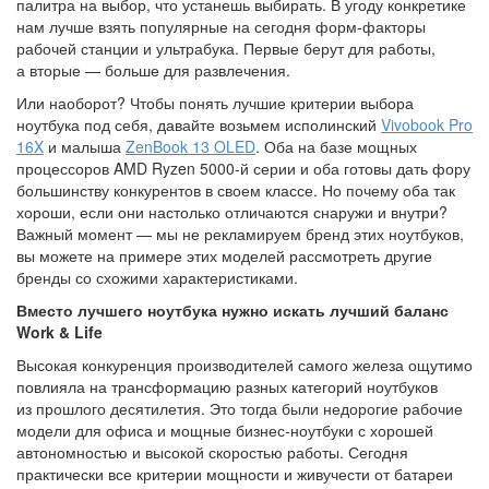
палитра на выбор, что устанешь выбирать. В угоду конкретике
нам лучше взять популярные на сегодня форм-факторы
рабочей станции и ультрабука. Первые берут для работы,
а вторые — больше для развлечения.
Или наоборот? Чтобы понять лучшие критерии выбора
ноутбука под себя, давайте возьмем исполинский
Vivobook Pro
16X
и малыша
ZenBook 13 OLED
. Оба на базе мощных
процессоров AMD Ryzen 5000-й серии и оба готовы дать фору
большинству конкурентов в своем классе. Но почему оба так
хороши, если они настолько отличаются снаружи и внутри?
Важный момент — мы не рекламируем бренд этих ноутбуков,
вы можете на примере этих моделей рассмотреть другие
бренды со схожими характеристиками.
Вместо лучшего ноутбука нужно искать лучший баланс
Work & Life
Высокая конкуренция производителей самого железа ощутимо
повлияла на трансформацию разных категорий ноутбуков
из прошлого десятилетия. Это тогда были недорогие рабочие
модели для офиса и мощные бизнес-ноутбуки с хорошей
автономностью и высокой скоростью работы. Сегодня
практически все критерии мощности и живучести от батареи