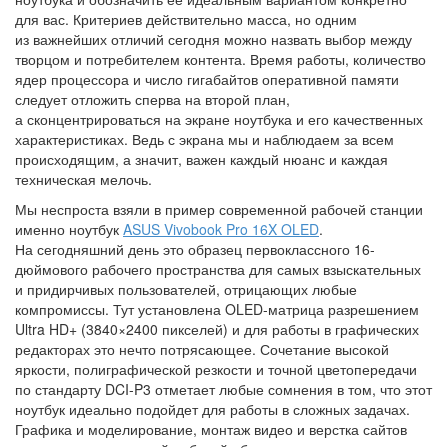
для вас. Критериев действительно масса, но одним
из важнейших отличий сегодня можно назвать выбор между
творцом и потребителем контента. Время работы, количество
ядер процессора и число гигабайтов оперативной памяти
следует отложить сперва на второй план,
а сконцентрироваться на экране ноутбука и его качественных
характеристиках. Ведь с экрана мы и наблюдаем за всем
происходящим, а значит, важен каждый нюанс и каждая
техническая мелочь.
Мы неспроста взяли в пример современной рабочей станции
именно ноутбук
ASUS Vivobook Pro 16X OLED
.
На сегодняшний день это образец первоклассного 16-
дюймового рабочего пространства для самых взыскательных
и придирчивых пользователей, отрицающих любые
компромиссы. Тут установлена OLED-матрица разрешением
Ultra HD+ (3840×2400 пикселей) и для работы в графических
редакторах это нечто потрясающее. Сочетание высокой
яркости, полиграфической резкости и точной цветопередачи
по стандарту DCI-P3 отметает любые сомнения в том, что этот
ноутбук идеально подойдет для работы в сложных задачах.
Графика и моделирование, монтаж видео и верстка сайтов