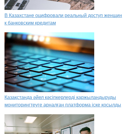
В Казахстане оцифровали реальный доступ женщин
к банковским кредитам
Қазақстанда әйел кәсіпкерлерді қаржыландыруды
мониторингтеуге арналған платформа іске қосылды