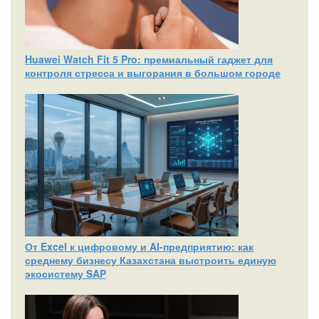
Huawei Watch Fit 5 Pro: премиальный гаджет для
контроля стресса и выгорания в большом городе
От Excel к цифровому и AI‑предприятию: как
среднему бизнесу Казахстана выстроить единую
экосистему SAP