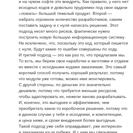
и на чужом софте это внедрять. Как правило, у него нет
исходных кодов и довольно трудоемко под свои задачи
«ломать» большой тяжелый продукт. Второй —
набрать огромное количество разработчиков, самим
поставить задачу и с нуля написать решение. Этот
подход несет много рисков, фактически нужно
построить новую большую информационную систему.
Не исключено, что, поскольку это код, который пишется
с нуля, будут какие-то ошибки совершены по ходу.
И третий подход — это как раз то, что предлагаем мы.
То есть, мы берем свои наработки и заготовки и отдаем
их вместе с исходными кодами заказчикам. Это самый
короткий способ получить хороший результат, потому
что модули уже готовы, можно ими жонглировать.
С другой стороны, по деньгам это значительно
дешевле, потому что требуется меньше ресурсов,
чтобы адаптировать их, нежели заново разрабатывать.
И, конечно, это выгоднее и эффективнее, чем
приобретать какое-то коробочное решение, потому что
в данном случае у тебя и исходники, и компетенции,
и цена ниже, и сроки внедрения более выгодные.
Такой подход уже себя оправдывает, уже интересен
и заказчикам из-за рубежа. И с ним мы связываем