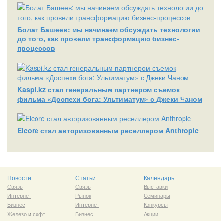
Болат Башеев: мы начинаем обсуждать технологии
до того, как провели трансформацию бизнес-
процессов
Kaspi.kz стал генеральным партнером съемок
фильма «Доспехи бога: Ультиматум» с Джеки Чаном
Elcore стал авторизованным реселлером Anthropic
Новости
Статьи
Календарь
Связь
Связь
Выставки
Интернет
Рынок
Семинары
Бизнес
Интернет
Конкурсы
Железо
и
софт
Бизнес
Акции