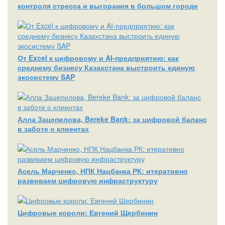
контроля стресса и выгорания в большом городе
От Excel к цифровому и AI‑предприятию: как
среднему бизнесу Казахстана выстроить единую
экосистему SAP
Алла Зацепилова, Bereke Bank: за цифровой баланс
в заботе о клиентах
Асель Марченко, НПК Нацбанка РК: итеративно
развиваем цифровую инфраструктуру
Цифровые короли: Евгений Щербинин