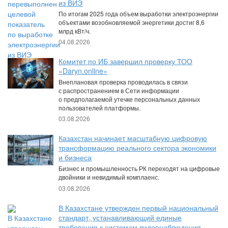
из ВИЭ
По итогам 2025 года объем выработки электроэнергии
объектами возобновляемой энергетики достиг 8,6
млрд кВт/ч.
04.08.2026
Комитет по ИБ завершил проверку ТОО
«Daryn.online»
Внеплановая проверка проводилась в связи
с распространением в Сети информации
о предполагаемой утечке персональных данных
пользователей платформы.
03.08.2026
Казахстан начинает масштабную цифровую
трансформацию реального сектора экономики
и бизнеса
Бизнес и промышленность РК переходят на цифровые
двойники и невидимый комплаенс.
03.08.2026
В Казахстане утвержден первый национальный
стандарт, устанавливающий единые
требования к системам видеонаблюдения