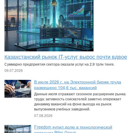
Казахстанский рынок IT-услуг вырос почти вдвое
Суммарно предприятия сектора оказали услуг на 2,9 трлн тенге.
09.07.2026
В июле 2026 г. на Электронной бирже труда
размещено 104,6 тыс. вакансий
Данные июля отражают сезонное расширение рынка
труда: активность соискателей заметно опережает
динамику вакансий на фоне выхода на рынок
выпускников учебных заведений.
07.08.2026
Freedom купил долю в технологической
компании Bilim Group