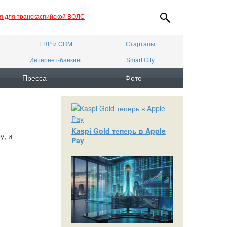
ия для транскаспийской ВОЛС
ERP и CRM
Стартапы
Интернет-банкинг
Smart City
Пресса
Фото
Kaspi Gold теперь в Apple
у, и
Pay