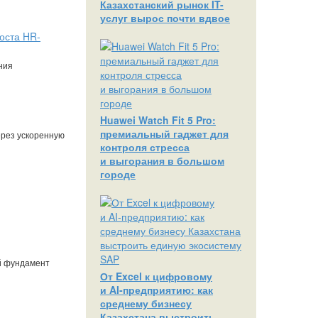
Казахстанский рынок IT-
услуг вырос почти вдвое
оста HR-
ния
Huawei Watch Fit 5 Pro:
премиальный гаджет для
ерез ускоренную
контроля стресса
и выгорания в большом
городе
й фундамент
От Excel к цифровому
и AI‑предприятию: как
среднему бизнесу
Казахстана выстроить