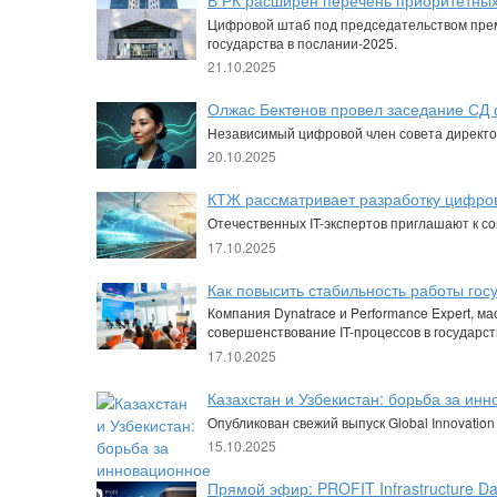
В РК расширен перечень приоритетных
Цифровой штаб под председательством прем
государства в послании-2025.
21.10.2025
Олжас Бектенов провел заседание СД
Независимый цифровой член совета директор
20.10.2025
КТЖ рассматривает разработку цифро
Отечественных IT-экспертов приглашают к с
17.10.2025
Как повысить стабильность работы гос
Компания Dynatrace и Performance Expert, ма
совершенствование IT-процессов в государст
17.10.2025
Казахстан и Узбекистан: борьба за ин
Опубликован свежий выпуск Global Innovation 
15.10.2025
Прямой эфир: PROFIT Infrastructure D