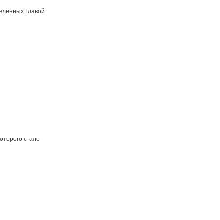
авленных Главой
которого стало