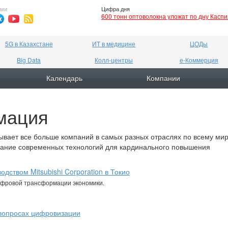
ями
Цифра дня
600 тонн оптоволокна уложат по дну Касп
5G в Казахстане
ИТ в медицине
ЦОДы
Big Data
Колл-центры
е-Коммерция
Календарь
Компании
мация
вает все больше компаний в самых разных отраслях по всему мир
ование современных технологий для кардинального повышения
дством Mitsubishi Corporation в Токио
ифровой трансформации экономики.
 вопросах цифровизации