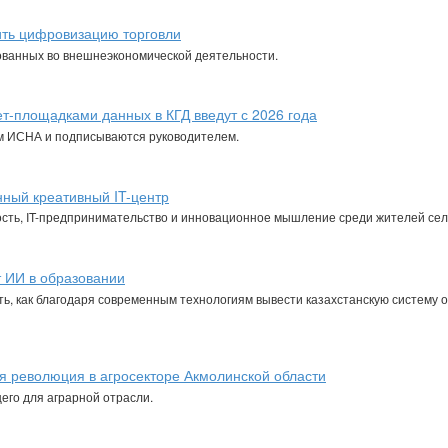
рить цифровизацию торговли
вованных во внешнеэкономической деятельности.
т-площадками данных в КГД введут с 2026 года
м ИСНА и подписываются руководителем.
нный креативный IT-центр
ность, IT-предпринимательство и инновационное мышление среди жителей сел
т ИИ в образовании
ть, как благодаря современным технологиям вывести казахстанскую систему 
 революция в агросекторе Акмолинской области
его для аграрной отрасли.