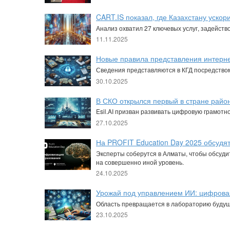
CART.IS показал, где Казахстану уско
Анализ охватил 27 ключевых услуг, задейст
11.11.2025
Новые правила представления интерне
Сведения представляются в КГД посредство
30.10.2025
В СКО открылся первый в стране райо
Esil.AI призван развивать цифровую грамот
27.10.2025
На PROFIT Education Day 2025 обсудя
Эксперты соберутся в Алматы, чтобы обсуди
на совершенно иной уровень.
24.10.2025
Урожай под управлением ИИ: цифровая
Область превращается в лабораторию будущ
23.10.2025