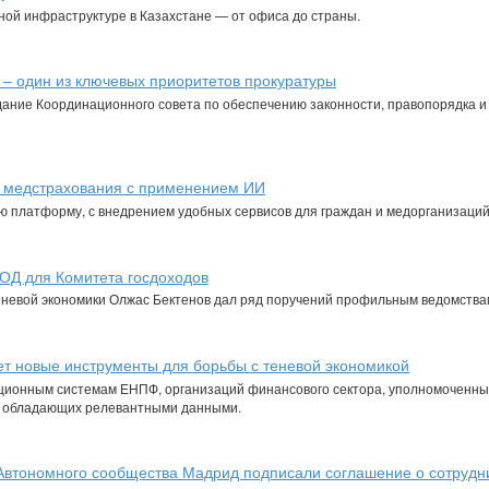
ой инфраструктуре в Казахстане — от офиса до страны.
 – один из ключевых приоритетов прокуратуры
дание Координационного совета по обеспечению законности, правопорядка и
у медстрахования с применением ИИ
ю платформу, с внедрением удобных сервисов для граждан и медорганизаций
ОД для Комитета госдоходов
еневой экономики Олжас Бектенов дал ряд поручений профильным ведомства
т новые инструменты для борьбы с теневой экономикой
ационным системам ЕНПФ, организаций финансового сектора, уполномоченны
й, обладающих релевантными данными.
Автономного сообщества Мадрид подписали соглашение о сотрудн