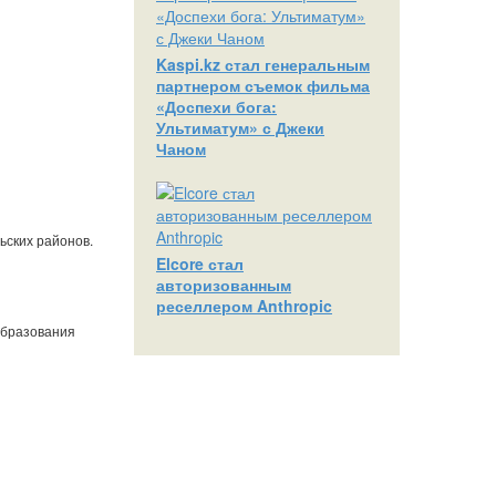
Kaspi.kz стал генеральным
партнером съемок фильма
«Доспехи бога:
Ультиматум» с Джеки
Чаном
ьских районов.
Elcore стал
авторизованным
реселлером Anthropic
образования