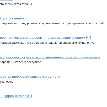
ого сообщества страны.
рации. Интеллект»
T-специалисты, предприниматели, аналитики, техпредприниматели и разработ
проекты умных светофоров и парковок с применением ИИ
лекпаев рассказал, как в регионе внедряются цифровые технологии.
от бумажных документов к современной системе обслуживания
я проще, быстрее и доступнее.
ановится цифровым лидером в регионе
 человек.
е цифровые проекты