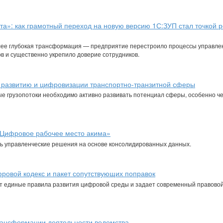
: как грамотный переход на новую версию 1С:ЗУП стал точкой р
лее глубокая трансформация — предприятие перестроило процессы управле
в и существенно укрепило доверие сотрудников.
 развитию и цифровизации транспортно-транзитной сферы
е грузопотоки необходимо активно развивать потенциал сферы, особенно ч
«Цифровое рабочее место акима»
 управленческие решения на основе консолидированных данных.
ровой кодекс и пакет сопутствующих поправок
т единые правила развития цифровой среды и задает современный правово
рансформации деятельности ведомства