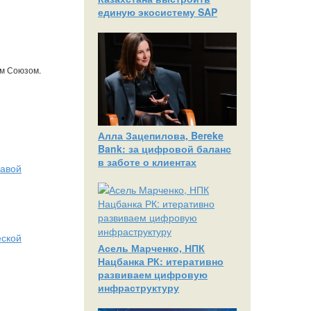
единую экосистему SAP
им Союзом.
Алла Зацепилова, Bereke
Bank: за цифровой баланс
в заботе о клиентах
лавой
еской
Асель Марченко, НПК
Нацбанка РК: итеративно
развиваем цифровую
инфраструктуру