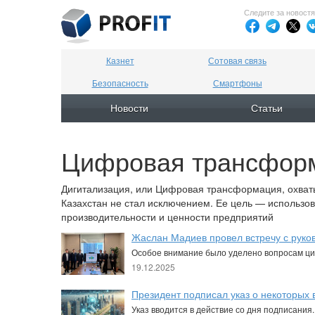
Следите за новост
Казнет
Сотовая связь
Безопасность
Смартфоны
Новости
Статьи
Цифровая трансфор
Дигитализация, или Цифровая трансформация, охваты
Казахстан не стал исключением. Ее цель — использ
производительности и ценности предприятий
Жаслан Мадиев провел встречу с руково
Особое внимание было уделено вопросам ц
19.12.2025
Президент подписал указ о некоторых
Указ вводится в действие со дня подписания.