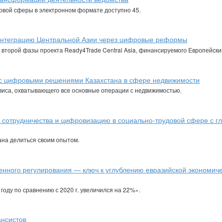
довой сферы в электронном формате доступно 45.
 интеграцию Центральной Азии через цифровые реформы
второй фазы проекта Ready4Trade Central Asia, финансируемого Европейск
 с цифровыми решениями Казахстана в сфере недвижимости
иса, охватывающего все основные операции с недвижимостью.
 сотрудничества и цифровизацию в социально-трудовой сфере с г
ана делиться своим опытом.
нного регулирования — ключ к углублению евразийской экономич
оду по сравнению с 2020 г. увеличился на 22%».
ансистов