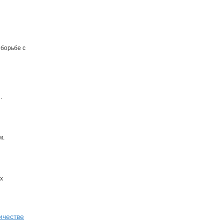
 борьбе с
.
м.
х
ичестве