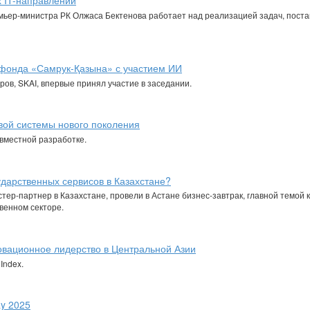
 IT-направлений
ьер-министра РК Олжаса Бектенова работает над реализацией задач, пост
 фонда «Самрук-Қазына» с участием ИИ
ов, SKAI, впервые принял участие в заседании.
вой системы нового поколения
овместной разработке.
ударственных сервисов в Казахстане?
стер-партнер в Казахстане, провели в Астане бизнес-завтрак, главной темой 
венном секторе.
новационное лидерство в Центральной Азии
Index.
ay 2025