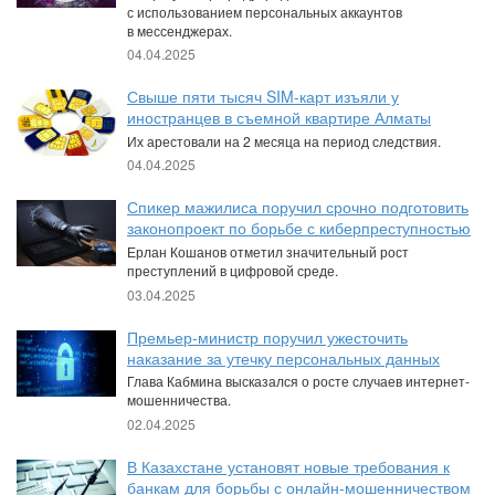
с использованием персональных аккаунтов
в мессенджерах.
04.04.2025
Свыше пяти тысяч SIM-карт изъяли у
иностранцев в съемной квартире Алматы
Их арестовали на 2 месяца на период следствия.
04.04.2025
Спикер мажилиса поручил срочно подготовить
законопроект по борьбе с киберпреступностью
Ерлан Кошанов отметил значительный рост
преступлений в цифровой среде.
03.04.2025
Премьер-министр поручил ужесточить
наказание за утечку персональных данных
Глава Кабмина высказался о росте случаев интернет-
мошенничества.
02.04.2025
В Казахстане установят новые требования к
банкам для борьбы с онлайн-мошенничеством