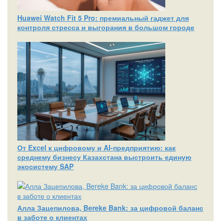
Huawei Watch Fit 5 Pro: премиальный гаджет для
контроля стресса и выгорания в большом городе
От Excel к цифровому и AI‑предприятию: как
среднему бизнесу Казахстана выстроить единую
экосистему SAP
Алла Зацепилова, Bereke Bank: за цифровой баланс
в заботе о клиентах