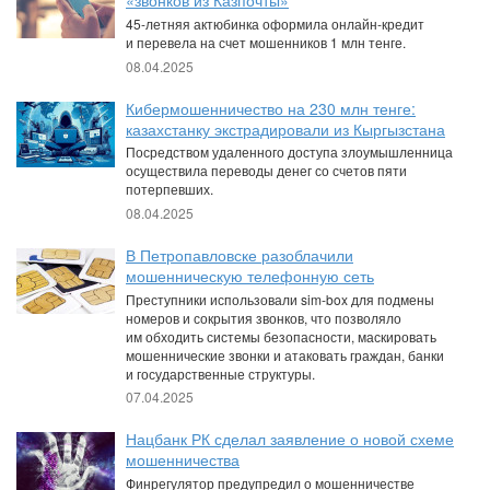
«звонков из Казпочты»
45-летняя актюбинка оформила онлайн-кредит
и перевела на счет мошенников 1 млн тенге.
08.04.2025
Кибермошенничество на 230 млн тенге:
казахстанку экстрадировали из Кыргызстана
Посредством удаленного доступа злоумышленница
осуществила переводы денег со счетов пяти
потерпевших.
08.04.2025
В Петропавловске разоблачили
мошенническую телефонную сеть
Преступники использовали sim-box для подмены
номеров и сокрытия звонков, что позволяло
им обходить системы безопасности, маскировать
мошеннические звонки и атаковать граждан, банки
и государственные структуры.
07.04.2025
Нацбанк РК сделал заявление о новой схеме
мошенничества
Финрегулятор предупредил о мошенничестве