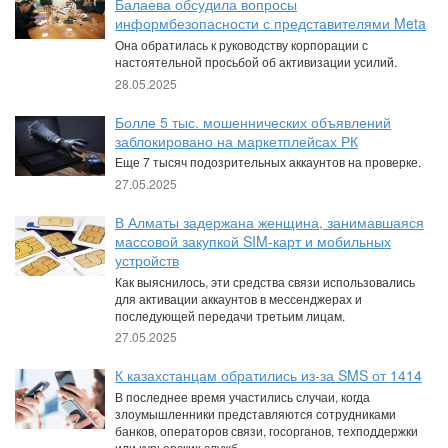
Балаева обсудила вопросы
информбезопасности с представителями Meta
Она обратилась к руководству корпорации с
настоятельной просьбой об активизации усилий.
28.05.2025
Болле 5 тыс. мошеннических объявлений
заблокировано на маркетплейсах РК
Еще 7 тысяч подозрительных аккаунтов на проверке.
27.05.2025
В Алматы задержана женщина, занимавшаяся
массовой закупкой SIM-карт и мобильных
устройств
Как выяснилось, эти средства связи использовались
для активации аккаунтов в мессенджерах и
последующей передачи третьим лицам.
27.05.2025
К казахстанцам обратились из-за SMS от 1414
В последнее время участились случаи, когда
злоумышленники представляются сотрудниками
банков, операторов связи, госорганов, техподдержки
или курьерских служб.