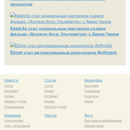
процессов
Kaspi.kz стал генеральным партнером съемок
фильма «Доспехи бога: Ультиматум» с Джеки Чаном
Elcore стал авторизованным реселлером Anthropic
Новости
Статьи
Календарь
Связь
Связь
Выставки
Интернет
Рынок
Семинары
Бизнес
Интернет
Конкурсы
Железо
и
софт
Бизнес
Акции
Образование
Железо
и
софт
Компании
Пресса
Фото
Компьютеры
Выставки и конференции
Сист. интеграция
Презентации