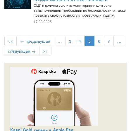
ОЦИБ должны усилить мониторинг и контроль
за выполнением требований по безопасности, а также
повысить свою готовность к проверкам и аудиту.
17.03.2025
<<
← предыдущая
…
3
4
5
6
7
…
следующая →
>>
Kaspi Gold теперь в Apple Pay