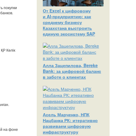
ть покупки
От Excel к цифровому
 банков.
и AI‑предприятию: как
среднему бизнесу
Казахстана выстроить
единую экосистему SAP
ҚР Көлік
Алла Зацепилова, Bereke
Bank: за цифровой баланс
в заботе о клиентах
нған.
Асель Марченко, НПК
Нацбанка РК: итеративно
развиваем цифровую
ий на фоне
инфраструктуру