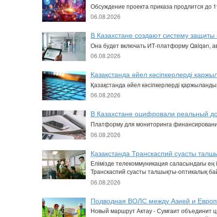
Обсуждение проекта приказа продлится до 19
06.08.2026
В Казахстане создают систему защиты
Она будет включать ИТ-платформу Qalqan, 
06.08.2026
Қазақстанда әйел кәсіпкерлерді қарж
Қазақстанда әйел кәсіпкерлерді қаржыланды
06.08.2026
В Казахстане оцифровали реальный до
Платформу для мониторинга финансировани
06.08.2026
Қазақстанда Транскаспий суасты талшы
Елімізде телекоммуникация саласындағы ең 
Транскаспий суасты талшықты-оптикалық байл
06.08.2026
Подводная ВОЛС между Азией и Европо
Новый маршрут Актау - Сумгаит объединит 