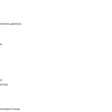
нализа данных.
ы.
ды
ылатын
окоскоростным