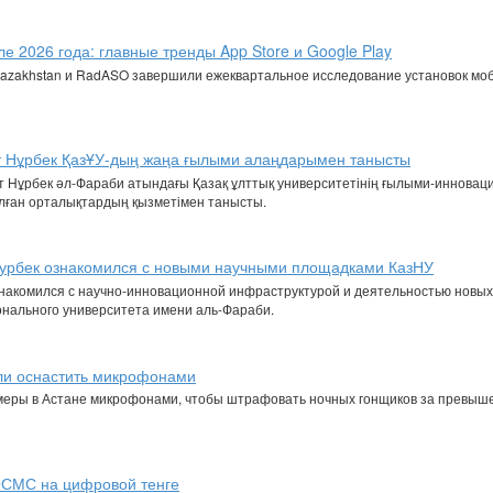
ле 2026 года: главные тренды App Store и Google Play
k Kazakhstan и RadASO завершили ежеквартальное исследование установок м
ат Нұрбек ҚазҰУ-дың жаңа ғылыми алаңдарымен танысты
т Нұрбек әл-Фараби атындағы Қазақ ұлттық университетінің ғылыми-инновац
лған орталықтардың қызметімен танысты.
 Нурбек ознакомился с новыми научными площадками КазНУ
знакомился с научно-инновационной инфраструктурой и деятельностью новых
онального университета имени аль-Фараби.
ли оснастить микрофонами
меры в Астане микрофонами, чтобы штрафовать ночных гонщиков за превыш
СМС на цифровой тенге