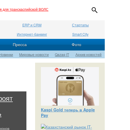
ия для транскаспийской ВОЛС
ERP и CRM
Стартапы
Интернет-банкинг
Smart City
Пресса
Фото
Новинки
Мировые новости
Qazaq IT
Архив новостей
роят
Kaspi Gold теперь в Apple
ь
Pay
ионов