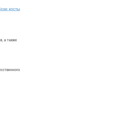
іске қосты
в, а также
усственного