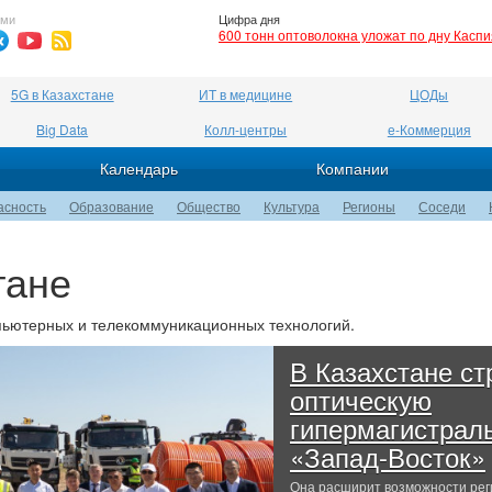
ями
Цифра дня
600 тонн оптоволокна уложат по дну Касп
5G в Казахстане
ИТ в медицине
ЦОДы
Big Data
Колл-центры
е-Коммерция
Календарь
Компании
асность
Образование
Общество
Культура
Регионы
Соседи
тане
пьютерных и телекоммуникационных технологий.
В Казахстане ст
оптическую
гипермагистрал
«Запад-Восток»
Она расширит возможности рег