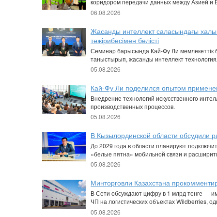
коридором передачи данных между Азией и 
06.08.2026
Жасанды интеллект саласындағы халы
тәжірибесімен бөлісті
Семинар барысында Кай-Фу Ли мемлекеттік б
таныстырып, жасанды интеллект технологиял
05.08.2026
Кай-Фу Ли поделился опытом применен
Внедрение технологий искусственного интел
производственных процессов.
05.08.2026
В Кызылординской области обсудили р
До 2029 года в области планируют подключит
«белые пятна» мобильной связи и расширить
05.08.2026
Минторговли Казахстана прокомментир
В Сети обсуждают цифру в 1 млрд тенге — и
ЧП на логистических объектах Wildberries, о
05.08.2026