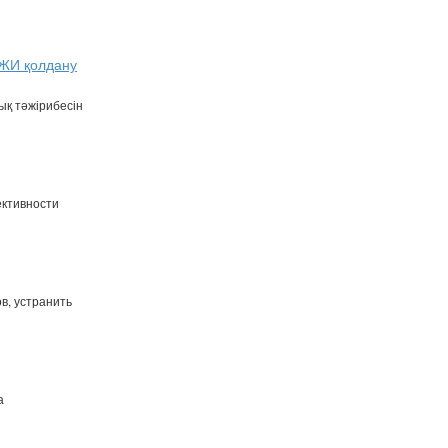
 ЖИ қолдану
ық тәжірибесін
ективности
в, устранить
а