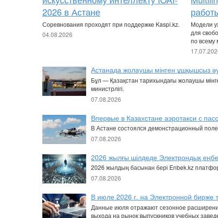
2026 в Астане
работы
Соревнования проходят при поддержке Kaspi.kz.
Модели уж
для своб
04.08.2026
по всему 
17.07.202
Астанада жолаушы мінген ұшқышсыз әу
Бұл — Қазақстан тарихындағы жолаушы мінг
министрлігі.
07.08.2026
Впервые в Казахстане аэротакси с пас
В Астане состоялся демонстрационный полет
07.08.2026
2026 жылғы шілдеде Электрондық еңб
2026 жылдың басынан бері Enbek.kz платфо
07.08.2026
В июле 2026 г. на Электронной бирже 
Данные июля отражают сезонное расширение
выхода на рынок выпускников учебных завед