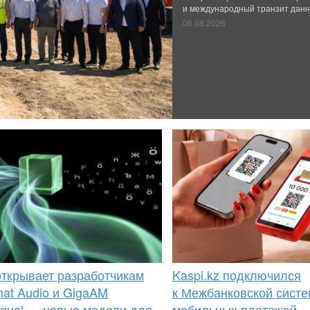
и международный транзит данн
06.08.2026
открывает разработчикам
Kaspi.kz подключился
at Audio и GigaAM
к Межбанковской сист
ingual — новые модели для
мобильных платежей