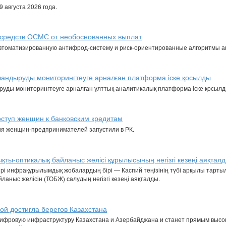
 августа 2026 года.
 средств ОСМС от необоснованных выплат
автоматизированную антифрод-систему и риск-ориентированные алгоритмы а
ыландыруды мониторингтеуге арналған платформа іске қосылды
руды мониторингтеуге арналған ұлттық аналитикалық платформа іске қосылд
ступ женщин к банковским кредитам
я женщин-предпринимателей запустили в РК.
қты-оптикалық байланыс желісі құрылысының негізгі кезеңі аяқтал
ірі инфрақұрылымдық жобалардың бірі — Каспий теңізінің түбі арқылы тарт
аныс желісін (ТОБЖ) салудың негізгі кезеңі аяқталды.
й достигла берегов Казахстана
цифровую инфраструктуру Казахстана и Азербайджана и станет прямым выс