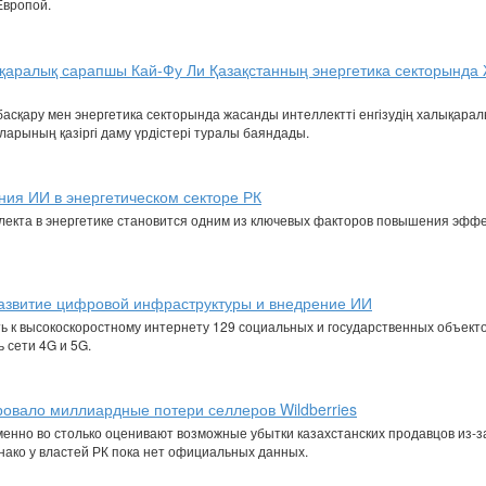
Европой.
қаралық сарапшы Кай-Фу Ли Қазақстанның энергетика секторында
асқару мен энергетика секторында жасанды интеллектті енгізудің халықарал
арының қазіргі даму үрдістері туралы баяндады.
ия ИИ в энергетическом секторе РК
лекта в энергетике становится одним из ключевых факторов повышения эфф
азвитие цифровой инфраструктуры и внедрение ИИ
ь к высокоскоростному интернету 129 социальных и государственных объекто
 сети 4G и 5G.
овало миллиардные потери селлеров Wildberries
менно во столько оценивают возможные убытки казахстанских продавцов из-з
днако у властей РК пока нет официальных данных.