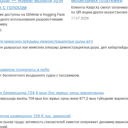
 с голосом
Клиенты Kaspi.kz смогут оплачива
по QR-кодам других казахстанских
е доступны на GitVerse и Hugging Face
17.07.2026
одного использования разработчиками
миру.
6
е кемесінің алғашқы демонстрациялық ұшуы өтті
ен ұшқышсыз әуе кемесінің алғашқы демонстрациялық ұшуы, деп хабарлайды 
сажиром поднялось в небо
 беспилотного воздушного судна с пассажиром.
ек биржасында 104,6 мың бос жұмыс орны жарияланды
рмасында жалпы 709 мың бос жұмыс орны және 877,2 мың түйіндеме жарияла
труда размещено 104,6 тыс. вакансий
 рынка труда: активность соискателей заметно опережает динамику ваканс
ений.