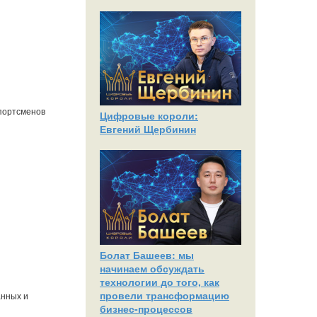
спортсменов
Цифровые короли:
Евгений Щербинин
Болат Башеев: мы
начинаем обсуждать
технологии до того, как
провели трансформацию
анных и
бизнес-процессов