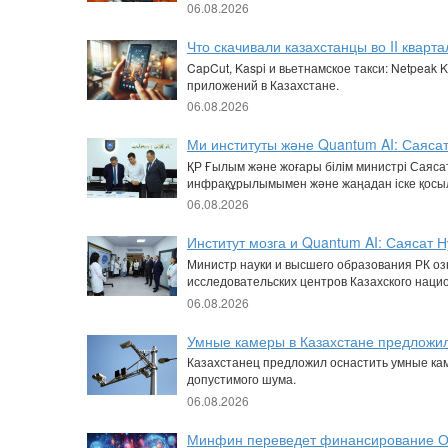
06.08.2026
Что скачивали казахстанцы во II кварта
CapCut, Kaspi и вьетнамское такси: Netpea
приложений в Казахстане.
06.08.2026
Ми институты және Quantum AI: Саяс
ҚР Ғылым және жоғары білім министрі Саяса
инфрақұрылымымен және жаңадан іске қосы
06.08.2026
Институт мозга и Quantum AI: Саясат
Министр науки и высшего образования РК о
исследовательских центров Казахского наци
06.08.2026
Умные камеры в Казахстане предложи
Казахстанец предложил оснастить умные ка
допустимого шума.
06.08.2026
Минфин переведет финансирование О