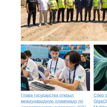
Глава государства открыл
Сбер 
международную олимпиаду по
GigaCh
искусственному интеллекту IOAI-
Multil