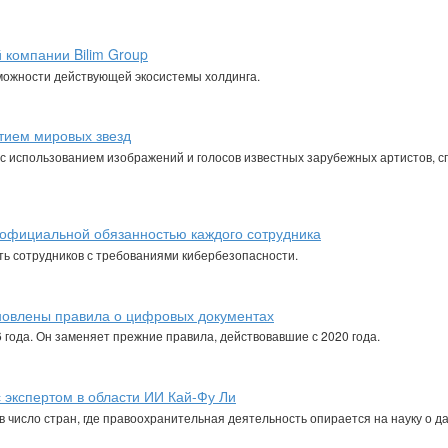
 компании Bilim Group
можности действующей экосистемы холдинга.
стием мировых звезд
с использованием изображений и голосов известных зарубежных артистов, 
я официальной обязанностью каждого сотрудника
ть сотрудников с требованиями кибербезопасности.
новлены правила о цифровых документах
6 года. Он заменяет прежние правила, действовавшие с 2020 года.
 экспертом в области ИИ Кай-Фу Ли
в число стран, где правоохранительная деятельность опирается на науку о д