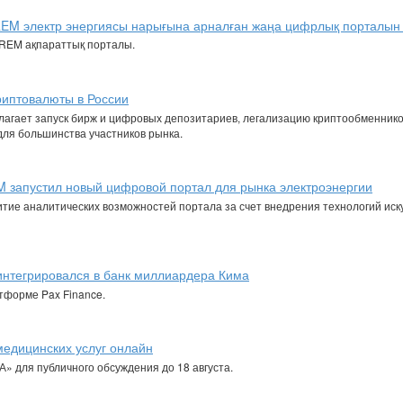
REM электр энергиясы нарығына арналған жаңа цифрлық порталын 
KOREM ақпараттық порталы.
риптовалюты в России
полагает запуск бирж и цифровых депозитариев, легализацию криптообменнико
для большинства участников рынка.
M запустил новый цифровой портал для рынка электроэнергии
ие аналитических возможностей портала за счет внедрения технологий иск
интегрировался в банк миллиардера Кима
тформе Pax Finance.
медицинских услуг онлайн
 для публичного обсуждения до 18 августа.