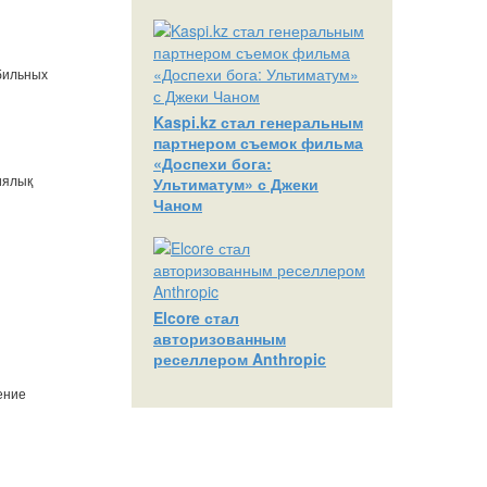
обильных
Kaspi.kz стал генеральным
партнером съемок фильма
«Доспехи бога:
иялық
Ультиматум» с Джеки
Чаном
Elcore стал
авторизованным
реселлером Anthropic
ение