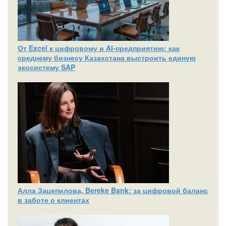
От Excel к цифровому и AI‑предприятию: как
среднему бизнесу Казахстана выстроить единую
экосистему SAP
Алла Зацепилова, Bereke Bank: за цифровой баланс
в заботе о клиентах