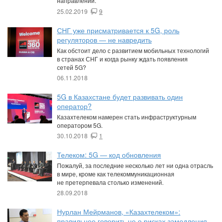
направлений.
25.02.2019
9
СНГ уже присматривается к 5G, роль
регуляторов — не навредить
Как обстоит дело с развитием мобильных технологий
в странах СНГ и когда рынку ждать появления
сетей 5G?
06.11.2018
5G в Казахстане будет развивать один
оператор?
Казахтелеком намерен стать инфраструктурным
оператором 5G.
30.10.2018
1
Телеком: 5G — код обновления
Пожалуй, за последние несколько лет ни одна отрасль
в мире, кроме как телекоммуникационная
не претерпевала столько изменений.
28.09.2018
Нурлан Мейрманов, «Казахтелеком»:
правильнее говорить не о рисках замедления