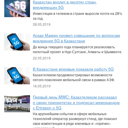
Казахстан входит в десятку стран,
внедряющих 5G
Инвестиции в телеком в стране выросли почти на 28%
за год.
28.05.2019
Аскар Мамин провел совещание по вопросам
внедрения 5G в Казахстане
До конца текущего года планируется реализовать
пилотный проект в Нур-Султане, Алматы и Шымкенте.
22.05.2019
В Казахстане впервые показали работу 5G
Казахтелеком продемонстрировал возможности
пятого поколения мобильной связи в рамках АЭФ.
16.05.2019
Первый день MWC: Казахтелеком рассказал
о своих приоритетах и подписал меморандум
с Ericsson о 5G
На крупнейшем событии в сфере мобильных
технологий оператор развернул стенд, где показал
свои компетенции в ряде ключевых и «горячих»