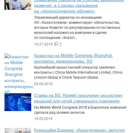
развития, а о рисках скатывания
на «технологическую обочину»
Управляющий директор по инновациям
АО «Казахтелеком» комментирует обязательства,
которые Комитет по регулированию естественных
монополий наложил на компанию в сделке
по поглощению «Кселл».
16.07.2018
7
Казахстан на Mobile Congress Shanghai:
контракты, меморандумы, 5G
Крупнейший казахстанский оператор заключил
контракты с China Mobile International Limited, China
Unicom Global и China Telecom Global.
29.06.2018
Ставка на 5G: Huawei предложил экосистему
решений для сетей следующего поколения
На Mobile World Congress 2018 в Барселоне компания
сделала ряд громких анонсов.
16.03.2018
Куанышбек Есекеев: «Казахтелеком» запустит