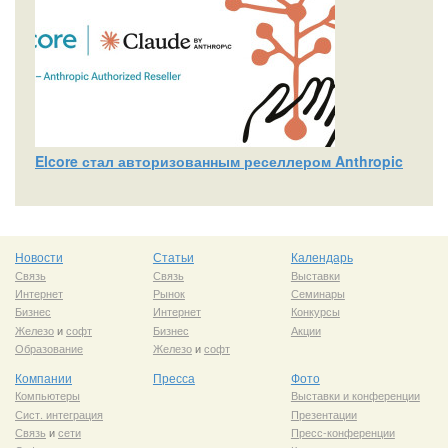
Elcore стал авторизованным реселлером Anthropic
Новости
Статьи
Календарь
Связь
Связь
Выставки
Интернет
Рынок
Семинары
Бизнес
Интернет
Конкурсы
Железо
и
софт
Бизнес
Акции
Образование
Железо
и
софт
Компании
Пресса
Фото
Компьютеры
Выставки и конференции
Сист. интеграция
Презентации
Связь
и
сети
Пресс-конференции