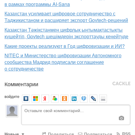
в рамках программы AI-Sana
Казахстан усиливает цифровое сотрудничество с
Таджикистаном и расширяет экспорт Govtech-решений
Қазақстан Тәжікстанмен цифрлық ынтымақтастықты
күшейтіп, Govtech шешімдерін экспорттауды кеңейтуде
Какие проекты реализуют в Год цифровизации и ИИ?
NITEC и Министерство цифровизации Автономного
сообщества Мадрид подписали соглашение
о сотрудничестве
Комментарии
войдите
Новые
Поделиться
Подписаться
RSS