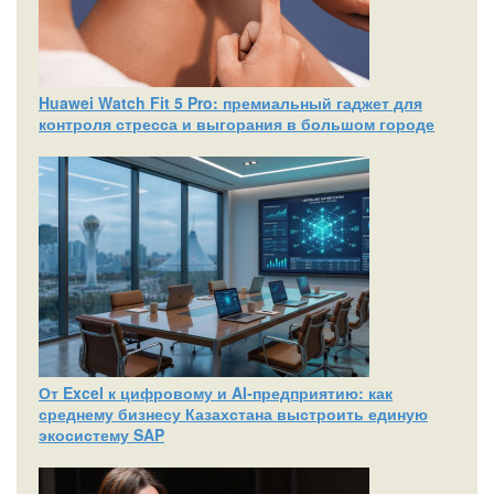
Huawei Watch Fit 5 Pro: премиальный гаджет для
контроля стресса и выгорания в большом городе
От Excel к цифровому и AI‑предприятию: как
среднему бизнесу Казахстана выстроить единую
экосистему SAP