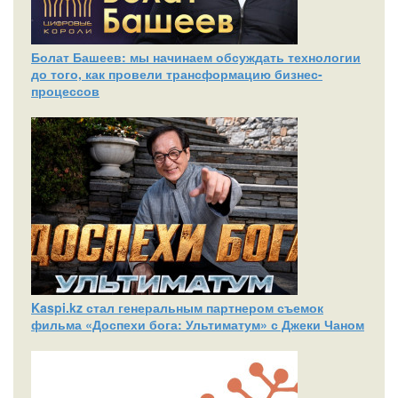
Болат Башеев: мы начинаем обсуждать технологии
до того, как провели трансформацию бизнес-
процессов
Kaspi.kz стал генеральным партнером съемок
фильма «Доспехи бога: Ультиматум» с Джеки Чаном