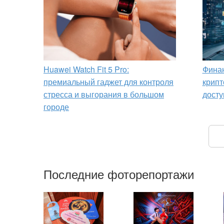
Huawei Watch Fit 5 Pro:
Финан
премиальный гаджет для контроля
крипт
стресса и выгорания в большом
досту
городе
Последние фоторепортажи