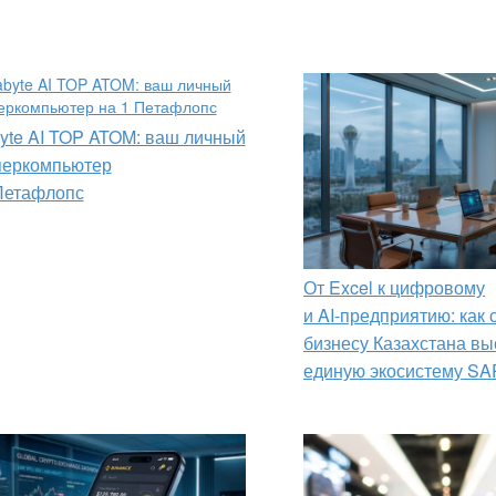
yte AI TOP ATOM: ваш личный
перкомпьютер
Петафлопс
От Excel к цифровому
и AI‑предприятию: как
бизнесу Казахстана вы
единую экосистему SA