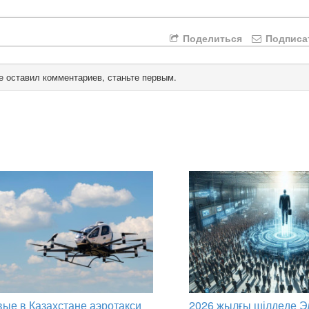
Поделиться
Подписа
е оставил комментариев, станьте первым.
ые в Казахстане аэротакси
2026 жылғы шілдеде Э