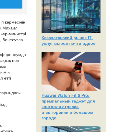
п көрмесінің
сы Михаил
ьер-министрі
Казахстанский рынок IT-
, Венесуэла
услуг вырос почти вдвое
референдумда
ықтық пен
дами
німін
п өтті
аларындағы
Huawei Watch Fit 5 Pro:
премиальный гаджет для
імді.
контроля стресса
и выгорания в большом
городе
н,
онтурға