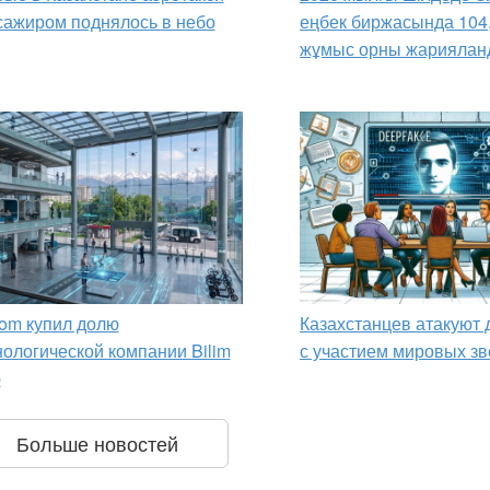
сажиром поднялось в небо
еңбек биржасында 104
жұмыс орны жариялан
om купил долю
Казахстанцев атакуют
нологической компании Bilim
с участием мировых зв
p
Больше новостей