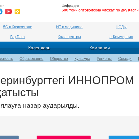
ями
Цифра дня
600 тонн оптоволокна уложат по дну Касп
5G в Казахстане
ИТ в медицине
ЦОДы
Big Data
Колл-центры
е-Коммерция
Календарь
Компании
асность
Образование
Общество
Культура
Регионы
Соседи
теринбургтегі ИННОПРОМ
қатысты
ялауға назар аударылды.