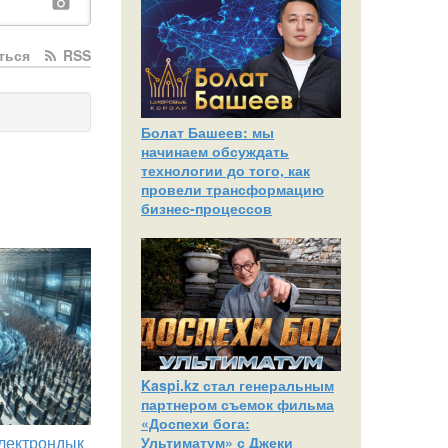
ться
RSS
Болат Башеев: мы
начинаем обсуждать
технологии до того, как
провели трансформацию
бизнес-процессов
Kaspi.kz стал генеральным
партнером съемок фильма
«Доспехи бога:
лектрондық
Ультиматум» с Джеки