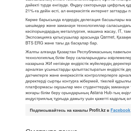
дәйекті түрде енгізуде. Өңдеу секторында цифрлық 
21%-ға дейін өсті, ал өнеркәсіптік интернет заттарды 
Көрме барысында елдердің делегация басшылары машин
шешімдер және заманауи технологиялар саласындағы 
кәсіпорындардың металлургия, машина жасау, IT, там
Экспозицияға қатысушылар арасында Qarmet, Қазақмыс, 
BTS ERG және тағы да басқалар бар.
Жалпы алғанда Қазақстан Республикасының павильоны
технологиялық білім беру салаларындағы әзірлемел
назарына ЖИ негізінде өндірістік жүйелердің деректер
арналған ұсыныстарды қалыптастыратын өндірістік де
датчиктерге және өнеркәсіптік контроллерлерге арна
деректерді сыртқы контурға жібермей, тікелей құрылғыд
платформасы оқушылар мен студенттердің заманауи те
жоғары білім беру орындарының Astana Hub-тың өңірл
индустриялық тұрғыда дамыту үшін қажетті кадрлық әл
Подписывайтесь на каналы Profit.kz в
Facebook