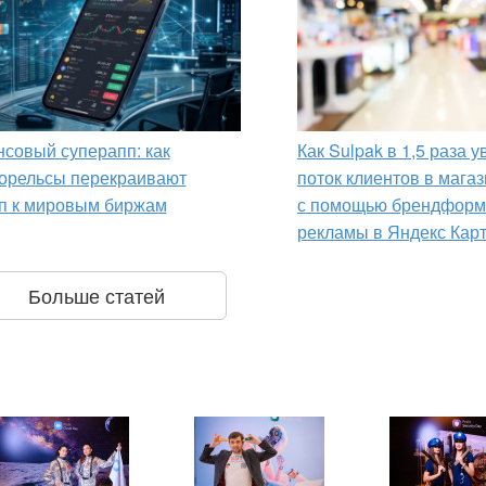
совый суперапп: как
Как Sulpak в 1,5 раза 
орельсы перекраивают
поток клиентов в мага
п к мировым биржам
с помощью брендформ
рекламы в Яндекс Кар
Больше статей