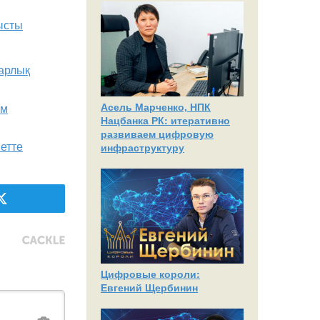
тысты
арлық
Асель Марченко, НПК
ым
Нацбанка РК: итеративно
развиваем цифровую
етте
инфраструктуру
Цифровые короли:
Евгений Щербинин