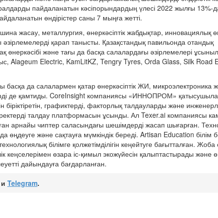
құралдарды пайдаланатын кәсіпорындардың үлесі 2022 жылғы 13%-
пайдаланатын өндірістер саны 7 мыңға жетті.
а жасау, металлургия, өнеркәсіптік жабдықтар, инновациялық өнд
әзірлемелерді қарап танысты. Қазақстандық павильонда отандық
ақ өнеркәсібі және тағы да басқа салалардағы әзірлемелері ұсыны
Alageum Electric, KamLitKZ, Tengry Tyres, Orda Glass, Silk Road El
 басқа да салалармен қатар өнеркәсіптік ЖИ, микроэлектроника 
ерді де қамтиды. CoreInsight компаниясы «ИННОПРОМ» қатысушыл
ін біріктіретін, графиктерді, факторлық талдауларды және инженер
ректерді талдау платформасын ұсынды. Ал Texer.ai компаниясы ка
лған арнайы чиптер саласындағы шешімдерді жасап шығарған. Техн
а өңдеуге және сақтауға мүмкіндік береді. Artisan Education білім 
хнологиялық білімге қолжетімділігін кеңейтуге бағытталған. Жоба
ік кеңселерімен өзара іс-қимыл экожүйесін қалыптастырады және ө
еуетті дайындауға бағдарланған.
и
Telegram
.