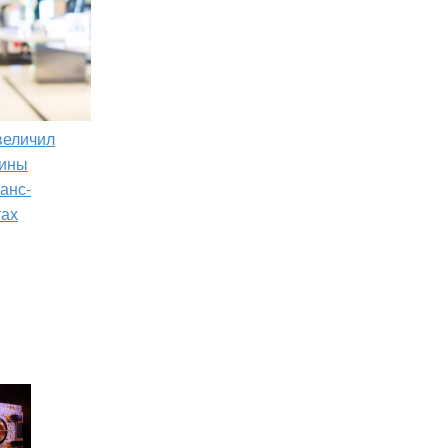
увеличил
зины
анс-
тах