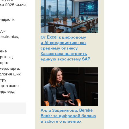
дан 2025 жылы
ірістік
лды.
ectronics,
От Excel к цифровому
и AI‑предприятию: как
среднему бизнесу
және
Казахстана выстроить
арының
единую экосистему SAP
лерге
мераларға,
ология шикі
беру
 орта және
ңірлерді
Алла Зацепилова, Bereke
Bank: за цифровой баланс
в заботе о клиентах