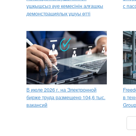
ұшқышсыз әуе кемесінің алғашқы
с пас
демонстрациялық ұшуы өтті
В июле 2026 г. на Электронной
Freed
бирже труда размещено 104,6 тыс.
в тех
вакансий
Grou