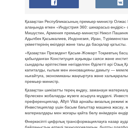
Қазақстан Республикасының премьер-министр Олжас 
алаңында өткен «Индустрия 360: шекарасыз өндіріс» 
Мишустин, Армения премьер-министрі Никол Пашинян
Адылбек Қасымалиев, Индонезия, Иран, Түрікменстан
үкіметтерінің өкілдері және тағы да басқалар қатысты.
«Қазақстан Президент Қасым-Жомарт Тоқаевтың бас
қабылданған Конституция ауқымды саяси және инстит
сындарлы әріптестікке негізделген Әділетті әрі Озық
капиталды, ғылым мен инновацияны дамыту — мемлекет
нығайтуға, экономиканы жаңғыртуға және халықаралы
премьер-министр.
Қазақстан шикізатты терең өңдеу, заманауи материал
бірлескен жобаларды жүзеге асыруға мүдделі. Инвест
преференциялар, Altyn Visa арнайы визалық режимі 
Инвестициялар үшін басым бағыттар машина жасау, м
материалдары мен жоғары қайта бөлу өнімдерін өндір
Өнеркәсіпті цифрлық трансформациялауға назар ауда
байланыстың өтпелі технологияларын, бұлтты платфо