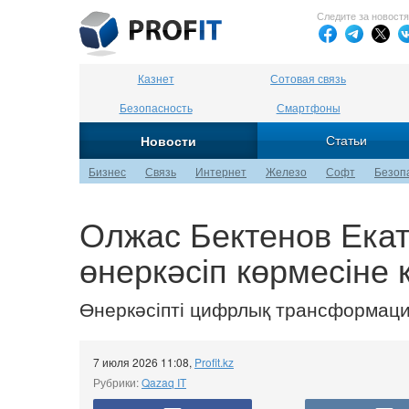
Следите за новост
Казнет
Сотовая связь
Безопасность
Смартфоны
Статьи
Новости
Бизнес
Связь
Интернет
Железо
Софт
Безоп
Олжас Бектенов Ека
өнеркәсіп көрмесіне 
Өнеркәсіпті цифрлық трансформаци
7 июля 2026 11:08
,
Profit.kz
Рубрики:
Qazaq IT