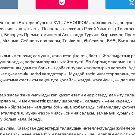
Бектенов Екатеринбургтегі XVI «ИННОПРОМ» халықаралық өнеркәсі
сессиясына қатысты. Пленарлық сессияға Ресей Үкіметінің Төраға
, Беларусь Премьер-министрі Александр Турчин, Қырғызстан Прем
, Мьянма, Сейшель аралдары, Тәжікстан, Өзбекстан, БАӘ, Вьетнам
шылығымен озық дамудың жаңа кезеңіне аяқ басты. Жалпыұлттық 
уционалдық реформаларды нығайта түсті. Біз барлық елдермен аш
 Қазақстанды дамыту бағытын дәйекті түрде жалғастырып келеміз. А
 қызметінің негізгі қағидаттары. Мұндай тәсіл инвесторлардың се
қ ынтымақтастықты кеңейтуге қолайлы жағдай жасайды», — деп ата
дар жасау және ғылымды көп қажет ететін өндірістерді дамыту сал
орлар үшін мемлекеттік қолдау шаралары, салықтық және кедендік
және «бір терезе» қағидаты бойынша жобаларды сүйемелдеу қолжет
еталлургия, мұнай-газ химиясы, химия саласы, заманауи құрылыс
у болып қала береді.
рылды. Қазақстан деректерді талдаудың интеллектуалды жүйелері
рмаларды және жаңа буын бағдарламалық шешімдерді өндірістік к