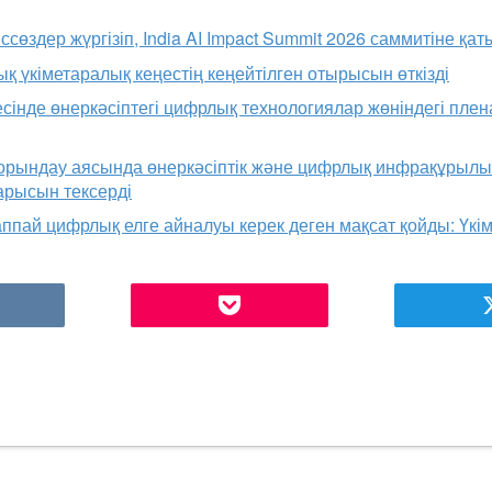
сөздер жүргізіп, India AI Impact Summit 2026 саммитіне қа
үкіметаралық кеңестің кеңейтілген отырысын өткізді
нде өнеркәсіптегі цифрлық технологиялар жөніндегі плен
орындау аясында өнеркәсіптік және цифрлық инфрақұрыл
рысын тексерді
пай цифрлық елге айналуы керек деген мақсат қойды: Үкім