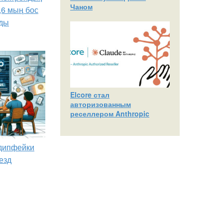
Чаном
,6 мың бос
ды
Elcore стал
авторизованным
реселлером Anthropic
 дипфейки
езд