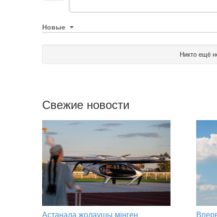
Новые
Никто ещё н
Свежие новости
Астанада жолаушы мінген
Вперв