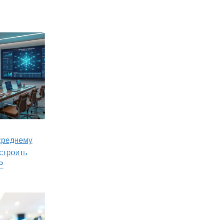
 среднему
строить
P