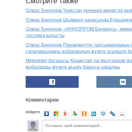
Смотрите также
Олжас Бектенов Үндістан премьер-министрі келіс
Олжас Бектенов Шымкент қаласында Еуразиялық 
Олжас Бектенов «ИННОПРОМ.Беларусь» көрмесі
сессияға қатысты
Олжас Бектенов Президенттің тапсырмаларын 
салаларындағы жобалардың жүзеге асырылу ба
Мемлекет басшысы Қазақстан үш жыл ішінде жап
жобаларды жүзеге асыру барысы қаралды
Комментарии
войдите