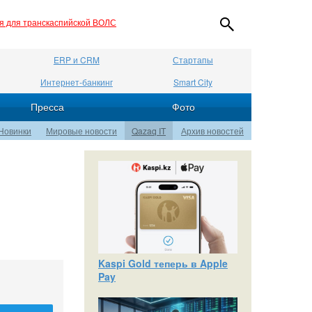
ия для транскаспийской ВОЛС
ERP и CRM
Стартапы
Интернет-банкинг
Smart City
Пресса
Фото
Новинки
Мировые новости
Qazaq IT
Архив новостей
Kaspi Gold теперь в Apple
Pay