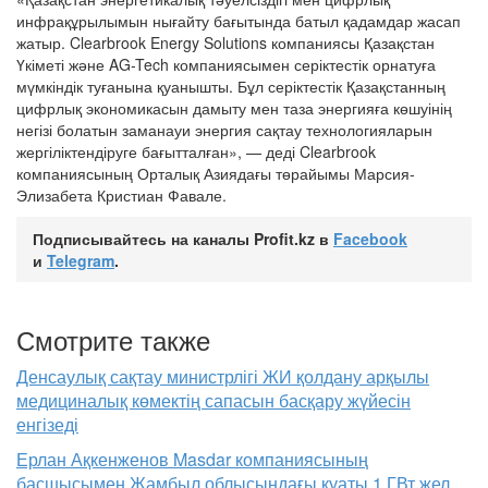
инфрақұрылымын нығайту бағытында батыл қадамдар жасап
жатыр. Clearbrook Energy Solutions компаниясы Қазақстан
Үкіметі және AG-Tech компаниясымен серіктестік орнатуға
мүмкіндік туғанына қуанышты. Бұл серіктестік Қазақстанның
цифрлық экономикасын дамыту мен таза энергияға көшуінің
негізі болатын заманауи энергия сақтау технологияларын
жергіліктендіруге бағытталған», — деді Clearbrook
компаниясының Орталық Азиядағы төрайымы Марсия-
Элизабета Кристиан Фавале.
Подписывайтесь на каналы Profit.kz в
Facebook
и
Telegram
.
Смотрите также
Денсаулық сақтау министрлігі ЖИ қолдану арқылы
медициналық көмектің сапасын басқару жүйесін
енгізеді
Ерлан Ақкенженов Masdar компаниясының
басшысымен Жамбыл облысындағы қуаты 1 ГВт жел