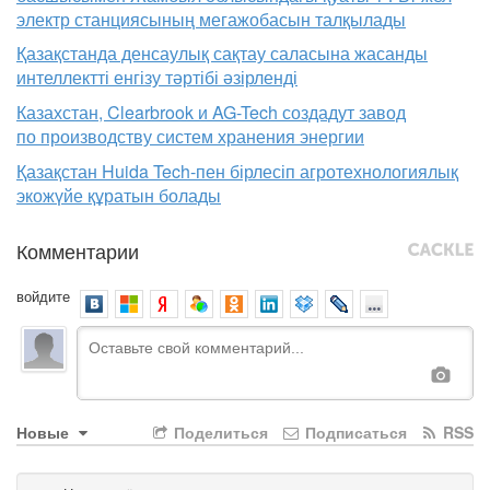
электр станциясының мегажобасын талқылады
Қазақстанда денсаулық сақтау саласына жасанды
интеллектті енгізу тәртібі әзірленді
Казахстан, Clearbrook и AG-Tech создадут завод
по производству систем хранения энергии
Қазақстан Huida Tech-пен бірлесіп агротехнологиялық
экожүйе құратын болады
Комментарии
войдите
Новые
Поделиться
Подписаться
RSS