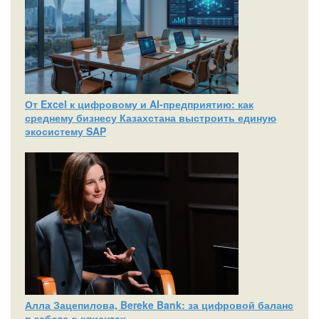
От Excel к цифровому и AI‑предприятию: как
среднему бизнесу Казахстана выстроить единую
экосистему SAP
Алла Зацепилова, Bereke Bank: за цифровой баланс
в заботе о клиентах