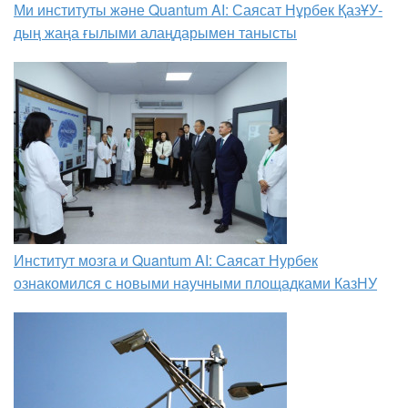
Ми институты және Quantum AI: Саясат Нұрбек ҚазҰУ-
дың жаңа ғылыми алаңдарымен танысты
Институт мозга и Quantum AI: Саясат Нурбек
ознакомился с новыми научными площадками КазНУ