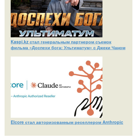
Kaspi.kz стал генеральным партнером съемок
фильма «Доспехи бога: Ультиматум» с Джеки Чаном
Elcore стал авторизованным реселлером Anthropic