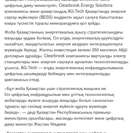
цифрлық даму министрлігі, Clearbrook Energy Solutions
компаниясы және қазақстандық AG-Tech Қазақстанда энергия
сақтау жүйелерін (BESS) өндіретін зауыт салуға бағытталған
өзара түсіністік туралы меморандумға қол қойды.
Жоба Қазақстанның энергетикалық ауысу стратегиясындағы
маңызды қадам болмақ. Ол елдің энергетикалық қауіпсіздігін
нығайтып, жаңартылатын энергия көздерін интеграциялауға
мүмкіндік береді. Жалпы инвестиция көлемі 350 миллион АҚШ
долларын құрайды. Clearbrook компаниясы виртуалды электр
станциялары мен энергия сақтауға арналған технологияларды
ұсынса, AG-Tech — елдің энергетикалық инфрақұрылымына
цифрлық шешімдерді бейімдеу мен интеграциялауды
қамтамасыз етеді.
«Бұл жоба Қазақстан үшін стратегиялық маңызға ие.
Ол цифрлық инфрақұрылым мен ұлттық технологиялық
жобаларды жүзеге асыруда маңызды болып саналатын
тұрақты әрі сенімді энергия жүйесін құруға мүмкіндік
береді», — деді Қазақстан Республикасының премьер-
министрінің орынбасары, жасанды интеллект және цифрлық
даму министрі Жаслан Мәдиев.
«Қазақстан энергетикалық тәуелсіздігі мен цифрлық