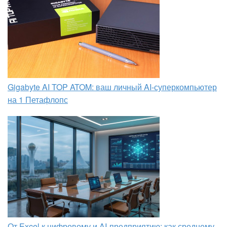
Gigabyte AI TOP ATOM: ваш личный AI-суперкомпьютер
на 1 Петафлопс
От Excel к цифровому и AI‑предприятию: как среднему