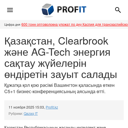
600 тонн оптоволокна уложат по дну Каспия для транскаспийск
Цифра дня
Қазақстан, Clearbrook
және AG-Tech энергия
сақтау жүйелерін
өндіретін зауыт салады
Құжатқа қол қою рәсімі Вашингтон қаласында өткен
C5+1 бизнес-конференциясының аясында өтті.
11 ноября 2025 15:03
,
Profit.kz
Рубрики:
Qazaq IT
Қазақстан Республикасының жасанды интеллект және