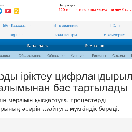
ями
Цифра дня
600 тонн оптоволокна уложат по дну Касп
5G в Казахстане
ИТ в медицине
ЦОДы
Big Data
Колл-центры
е-Коммерция
Календарь
Компании
асность
Образование
Общество
Культура
Регионы
Соседи
арды іріктеу цифрландыры
налымынан бас тартылады
ң мерзімін қысқартуға, процестерді
ының әсерін азайтуға мүмкіндік береді.