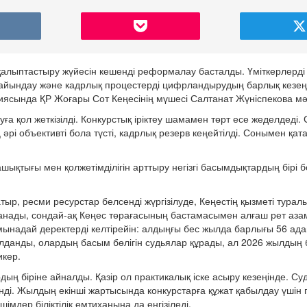
қалыптастыру жүйесін кешенді реформалау басталды. Үміткерлерді
тағайындау және кадрлық процестерді цифрландырудың барлық кезеңі 
ясында ҚР Жоғары Сот Кеңесінің мүшесі Салтанат Жүніспекова мә
 қол жеткізілді. Конкурстық іріктеу шамамен төрт есе жеделдеді.
 әрі объективті бола түсті, кадрлық резерв кеңейтілді. Сонымен қат
шықтығы мен қолжетімділігін арттыру негізгі басымдықтардың бірі 
р, ресми ресурстар белсенді жүргізілуде, Кеңестің қызметі турал
анады, сондай-ақ Кеңес төрағасының бастамасымен алғаш рет аза
 мынадай деректерді келтірейін: алдыңғы бес жылда барлығы 56 ад
лданды, олардың басым бөлігін судьялар құрады, ал 2026 жылдың б
кер.
дың біріне айналды. Қазір ол практикалық іске асыру кезеңінде. С
енді. Жылдың екінші жартысында конкурстарға құжат қабылдау үшін 
мдер біліктілік емтиханына да енгізіледі.