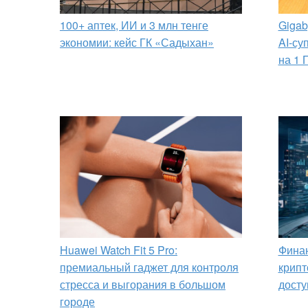
100+ аптек, ИИ и 3 млн тенге
Gigab
экономии: кейс ГК «Садыхан»
AI-су
на 1 
Huawei Watch Fit 5 Pro:
Финан
премиальный гаджет для контроля
крипт
стресса и выгорания в большом
досту
городе