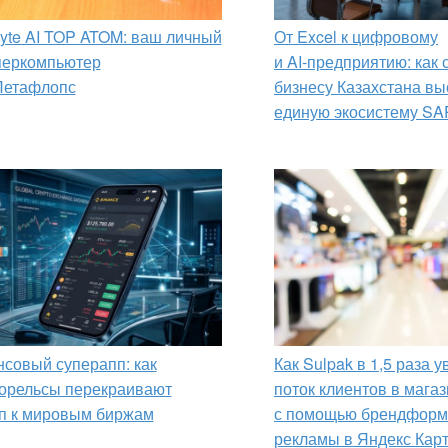
yte AI TOP ATOM: ваш личный
От Excel к цифровому
перкомпьютер
и AI‑предприятию: как
Петафлопс
бизнесу Казахстана вы
единую экосистему SA
совый суперапп: как
Как Sulpak в 1,5 раза 
орельсы перекраивают
поток клиентов в мага
п к мировым биржам
с помощью брендформ
рекламы в Яндекс Кар