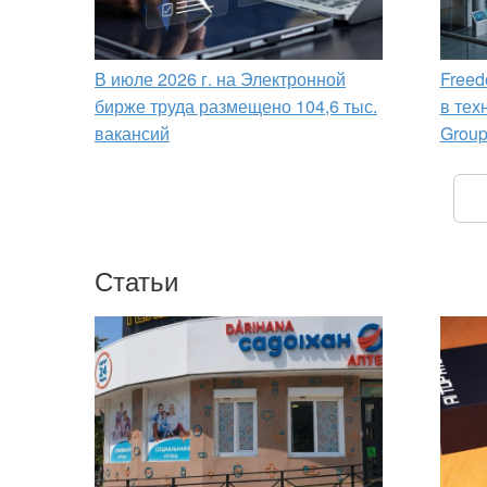
В июле 2026 г. на Электронной
Freed
бирже труда размещено 104,6 тыс.
в тех
вакансий
Grou
Статьи