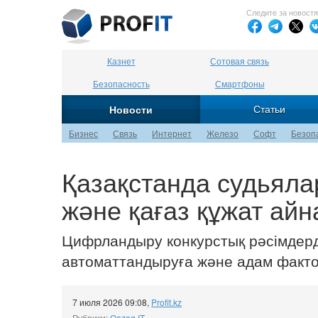
Следите за новост
Казнет
Сотовая связь
Безопасность
Смартфоны
Статьи
Новости
Бизнес
Связь
Интернет
Железо
Софт
Безоп
Қазақстанда судьял
және қағаз құжат ай
Цифрландыру конкурстық рәсімдерді
автоматтандыруға және адам фактор
7 июля 2026 09:08
,
Profit.kz
Рубрики:
Qazaq IT