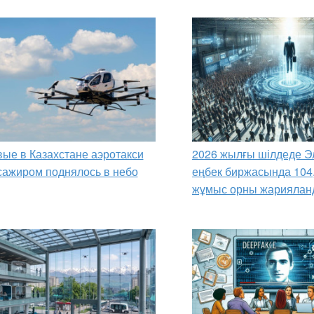
ые в Казахстане аэротакси
2026 жылғы шілдеде Э
сажиром поднялось в небо
еңбек биржасында 104
жұмыс орны жариялан