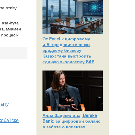
а өткізу
 азайтуға
ын шамамен
 процесін
От Excel к цифровому
и AI‑предприятию: как
среднему бизнесу
Казахстана выстроить
единую экосистему SAP
мыту
Алла Зацепилова, Bereke
оба іске
Bank: за цифровой баланс
в заботе о клиентах