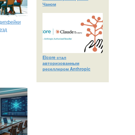
Чаном
 дипфейки
езд
Elcore стал
авторизованным
реселлером Anthropic