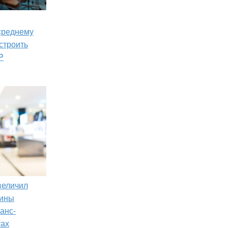
 среднему
строить
P
увеличил
зины
анс-
тах