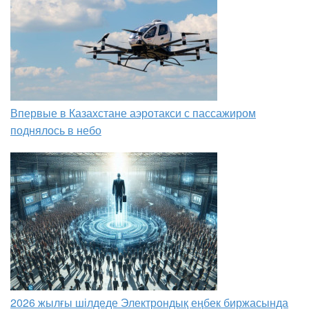
Впервые в Казахстане аэротакси с пассажиром
поднялось в небо
2026 жылғы шілдеде Электрондық еңбек биржасында