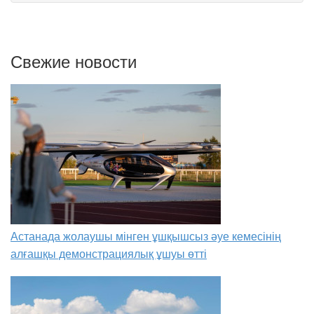
Свежие новости
Астанада жолаушы мінген ұшқышсыз әуе кемесінің
алғашқы демонстрациялық ұшуы өтті