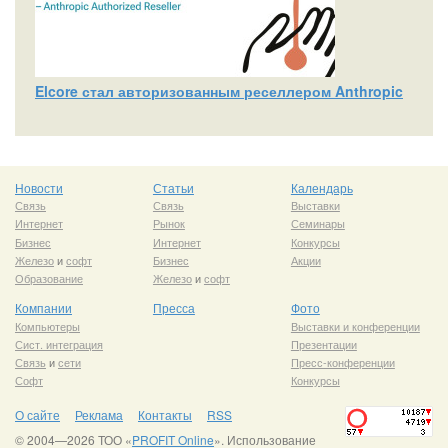
Elcore стал авторизованным реселлером Anthropic
Новости
Статьи
Календарь
Связь
Связь
Выставки
Интернет
Рынок
Семинары
Бизнес
Интернет
Конкурсы
Железо
и
софт
Бизнес
Акции
Образование
Железо
и
софт
Компании
Пресса
Фото
Компьютеры
Выставки и конференции
Сист. интеграция
Презентации
Связь
и
сети
Пресс-конференции
Софт
Конкурсы
О сайте
Реклама
Контакты
RSS
© 2004—2026 ТОО «
PROFIT Online
». Использование