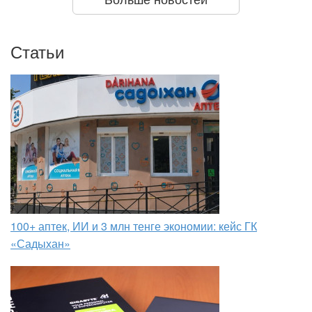
Статьи
100+ аптек, ИИ и 3 млн тенге экономии: кейс ГК
«Садыхан»