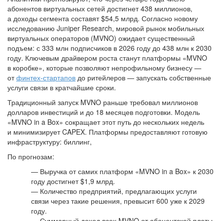
абонентов виртуальных сетей достигнет 438 миллионов,
а доходы сегмента составят $54,5 млрд. Согласно новому
исследованию Juniper Research, мировой рынок мобильных
виртуальных операторов (MVNO) ожидает существенный
подъем: с 333 млн подписчиков в 2026 году до 438 млн к 2030
году. Ключевым драйвером роста станут платформы «MVNO
в коробке», которые позволяют непрофильному бизнесу —
от
финтех-стартапов
до ритейлеров — запускать собственные
услуги связи в кратчайшие сроки.
Традиционный запуск MVNO раньше требовал миллионов
долларов инвестиций и до 18 месяцев подготовки. Модель
«MVNO in a Box» сокращает этот путь до нескольких недель
и минимизирует CAPEX. Платформы предоставляют готовую
инфраструктуру: биллинг,
По прогнозам:
— Выручка от самих платформ «MVNO in a Box» к 2030
году достигнет $1,9 млрд.
— Количество предприятий, предлагающих услуги
связи через такие решения, превысит 600 уже к 2029
году.
— Суммарный доход всех MVNO от абонентской платы