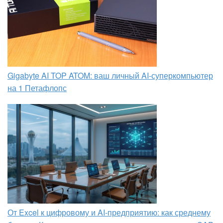
Gigabyte AI TOP ATOM: ваш личный AI-суперкомпьютер
на 1 Петафлопс
От Excel к цифровому и AI‑предприятию: как среднему