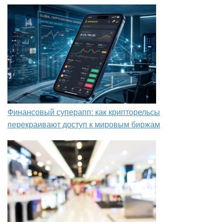
Финансовый суперапп: как крипторельсы
перекраивают доступ к мировым биржам