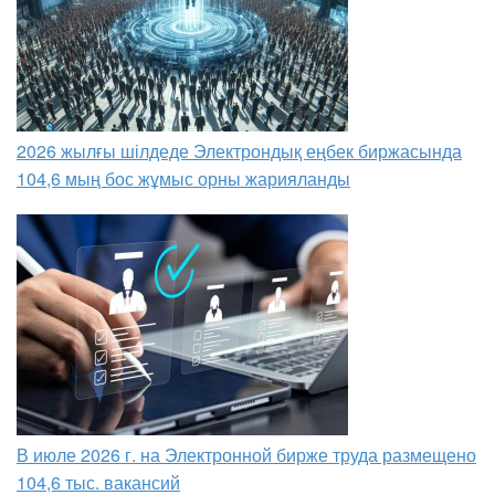
2026 жылғы шілдеде Электрондық еңбек биржасында
104,6 мың бос жұмыс орны жарияланды
В июле 2026 г. на Электронной бирже труда размещено
104,6 тыс. вакансий