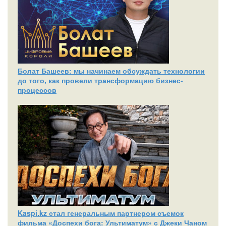
Болат Башеев: мы начинаем обсуждать технологии
до того, как провели трансформацию бизнес-
процессов
Kaspi.kz стал генеральным партнером съемок
фильма «Доспехи бога: Ультиматум» с Джеки Чаном