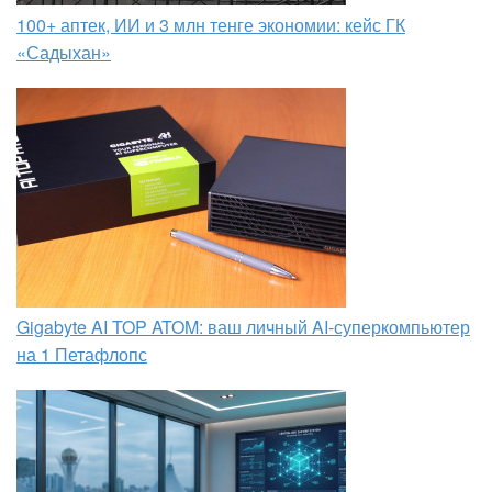
100+ аптек, ИИ и 3 млн тенге экономии: кейс ГК
«Садыхан»
Gigabyte AI TOP ATOM: ваш личный AI-суперкомпьютер
на 1 Петафлопс