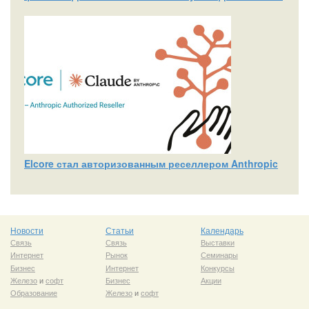
Elcore стал авторизованным реселлером Anthropic
Новости
Статьи
Календарь
Связь
Связь
Выставки
Интернет
Рынок
Семинары
Бизнес
Интернет
Конкурсы
Железо
и
софт
Бизнес
Акции
Образование
Железо
и
софт