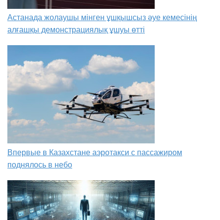
Астанада жолаушы мінген ұшқышсыз әуе кемесінің
алғашқы демонстрациялық ұшуы өтті
Впервые в Казахстане аэротакси с пассажиром
поднялось в небо