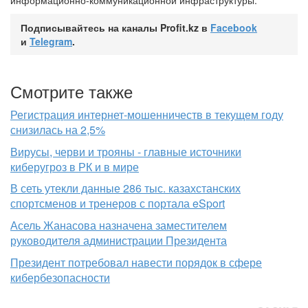
информационно-коммуникационной инфраструктуры.
Подписывайтесь на каналы Profit.kz в
Facebook
и
Telegram
.
Смотрите также
Регистрация интернет-мошенничеств в текущем году
снизилась на 2,5%
Вирусы, черви и трояны - главные источники
киберугроз в РК и в мире
В сеть утекли данные 286 тыс. казахстанских
спортсменов и тренеров с портала eSport
Асель Жанасова назначена заместителем
руководителя администрации Президента
Президент потребовал навести порядок в сфере
кибербезопасности