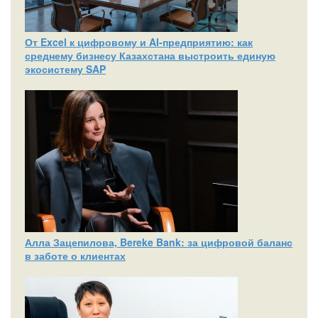
От Excel к цифровому и AI‑предприятию: как
среднему бизнесу Казахстана выстроить единую
экосистему SAP
Алла Зацепилова, Bereke Bank: за цифровой баланс
в заботе о клиентах