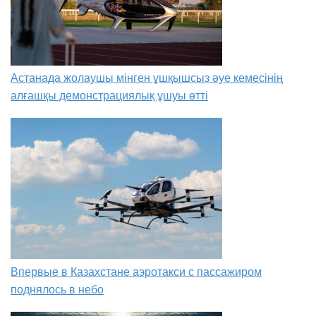
Астанада жолаушы мінген ұшқышсыз әуе кемесінің
алғашқы демонстрациялық ұшуы өтті
Впервые в Казахстане аэротакси с пассажиром
поднялось в небо