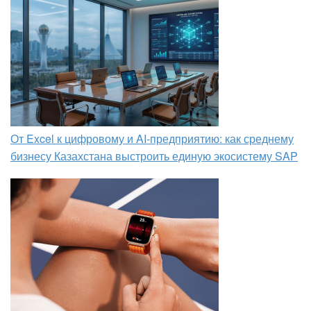
От Excel к цифровому и AI‑предприятию: как среднему
бизнесу Казахстана выстроить единую экосистему SAP