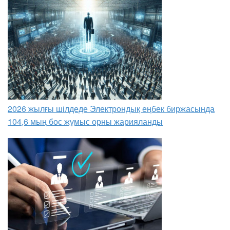
2026 жылғы шілдеде Электрондық еңбек биржасында
104,6 мың бос жұмыс орны жарияланды