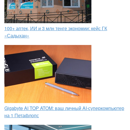
100+ аптек, ИИ и 3 млн тенге экономии: кейс ГК
«Садыхан»
Gigabyte AI TOP ATOM: ваш личный AI-суперкомпьютер
на 1 Петафлопс