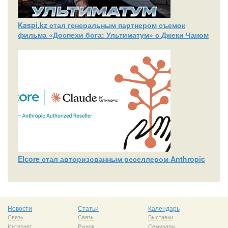
Kaspi.kz стал генеральным партнером съемок
фильма «Доспехи бога: Ультиматум» с Джеки Чаном
Elcore стал авторизованным реселлером Anthropic
Новости
Статьи
Календарь
Связь
Связь
Выставки
Интернет
Рынок
Семинары