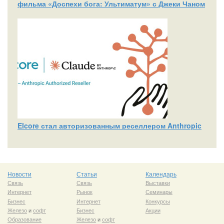
фильма «Доспехи бога: Ультиматум» с Джеки Чаном
Elcore стал авторизованным реселлером Anthropic
Новости
Статьи
Календарь
Связь
Связь
Выставки
Интернет
Рынок
Семинары
Бизнес
Интернет
Конкурсы
Железо
и
софт
Бизнес
Акции
Образование
Железо
и
софт