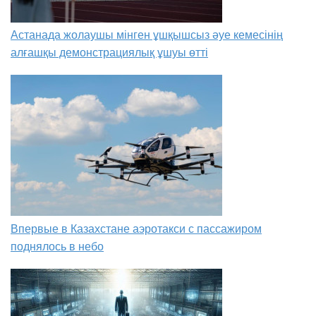
Астанада жолаушы мінген ұшқышсыз әуе кемесінің
алғашқы демонстрациялық ұшуы өтті
Впервые в Казахстане аэротакси с пассажиром
поднялось в небо