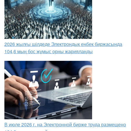
2026 жылғы шілдеде Электрондық еңбек биржасында
104,6 мың бос жұмыс орны жарияланды
В июле 2026 г. на Электронной бирже труда размещено