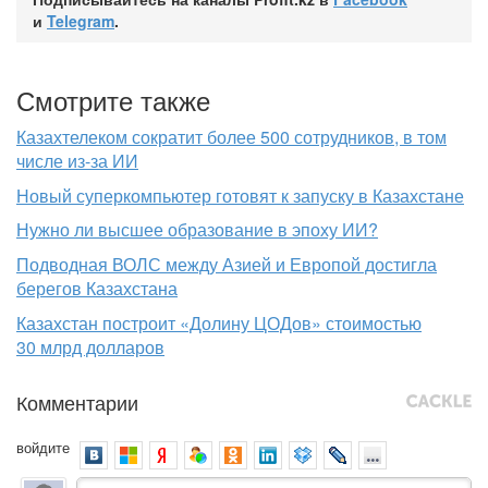
и
Telegram
.
Смотрите также
Казахтелеком сократит более 500 сотрудников, в том
числе из-за ИИ
Новый суперкомпьютер готовят к запуску в Казахстане
Нужно ли высшее образование в эпоху ИИ?
Подводная ВОЛС между Азией и Европой достигла
берегов Казахстана
Казахстан построит «Долину ЦОДов» стоимостью
30 млрд долларов
Комментарии
войдите