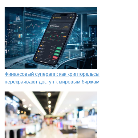
Финансовый суперапп: как крипторельсы
перекраивают доступ к мировым биржам