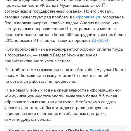
промышленности РК Багдат Мусин высказался об IT-
сотрудниках в государственных органах. По его словам,
сегодня существует ряд проблем в
цифровизации
госорганов.
Это, в первую очередь, слабые кадры. Анализ показал, что
в структурных подразделениях IT центральных и местных
исполнительных органов более 500 сотрудников, из них более
50% не имеют ИТ-специализации, передает
Zakon.kz
.
«Это происходит из-за неконкурентоспособной оплаты труда
в госорганах», — заявил Багдат Мусин во время
правительственного часа в сенате.
По этой же теме высказался сенатор Алтынбек Нухулы. По его
словам, большинство выпускников IT-специальностей
не остаются работать по профессии.
«На новый учебный год на специальности информационно-
коммуникационных технологий выделено более 8,5 тысяч
образовательных грантов для вузов. Необходимо создать
условия для того, чтобы эти кадры играли важную роль
в цифровизации в регионах и в областных центрах», —
отметил депутат сената.
Подписывайтесь на каналы Profit.kz в
Facebook