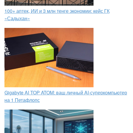
100+ аптек, ИИ и 3 млн тенге экономии: кейс ГК
«Садыхан»
Gigabyte AI TOP ATOM: ваш личный AI-суперкомпьютер
на 1 Петафлопс