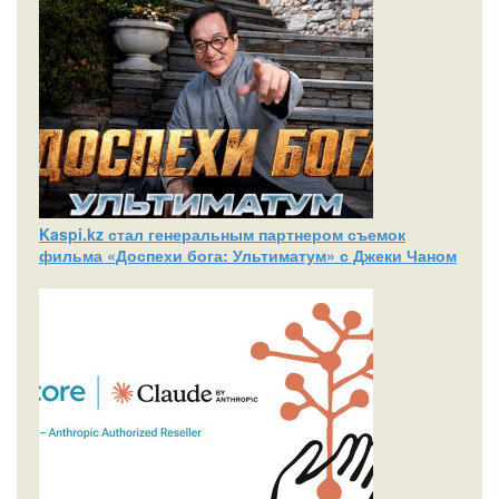
Kaspi.kz стал генеральным партнером съемок
фильма «Доспехи бога: Ультиматум» с Джеки Чаном