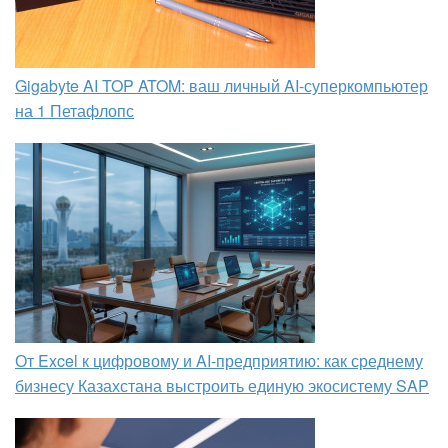
Gigabyte AI TOP ATOM: ваш личный AI-суперкомпьютер
на 1 Петафлопс
От Excel к цифровому и AI‑предприятию: как среднему
бизнесу Казахстана выстроить единую экосистему SAP