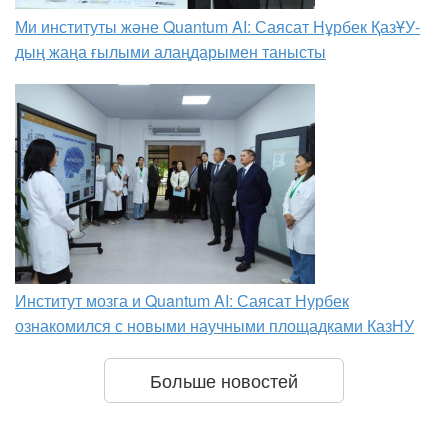
Ми институты және Quantum AI: Саясат Нұрбек ҚазҰУ-
дың жаңа ғылыми алаңдарымен танысты
Институт мозга и Quantum AI: Саясат Нурбек
ознакомился с новыми научными площадками КазНУ
Больше новостей