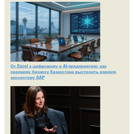
От Excel к цифровому и AI‑предприятию: как
среднему бизнесу Казахстана выстроить единую
экосистему SAP