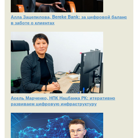
Алла Зацепилова, Bereke Bank: за цифровой баланс
в заботе о клиентах
Асель Марченко, НПК Нацбанка РК: итеративно
развиваем цифровую инфраструктуру