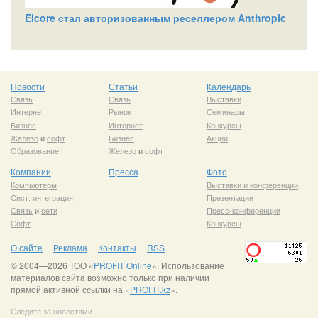
Elcore стал авторизованным реселлером Anthropic
Новости
Статьи
Календарь
Связь
Связь
Выставки
Интернет
Рынок
Семинары
Бизнес
Интернет
Конкурсы
Железо
и
софт
Бизнес
Акции
Образование
Железо
и
софт
Компании
Пресса
Фото
Компьютеры
Выставки и конференции
Сист. интеграция
Презентации
Связь
и
сети
Пресс-конференции
Софт
Конкурсы
О сайте
Реклама
Контакты
RSS
© 2004—2026 ТОО «
PROFIT Online
». Использование
материалов сайта возможно только при наличии
прямой активной ссылки на «
PROFIT.kz
».
Следите за новостями