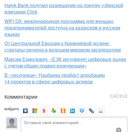
Halyk Bank получил разрешение на покупку узбекской
компании Click
WIFI DX: международная программа для женщин-
предпринимателей доступна на казахском и русском
языках
От Центральной Евразии к Кремниевой долине:
стартапы региона в ведущем мировом акселераторе
Максим Ермолович: «ЕЭК регулирует цифровые рынки
с учетом общих правил конкуренции»
В «песочнице» Нацбанка пройдут апробацию
14 проектов в сфере цифровых активов
Комментарии
войдите