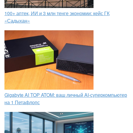
100+ аптек, ИИ и 3 млн тенге экономии: кейс ГК
«Садыхан»
Gigabyte AI TOP ATOM: ваш личный AI-суперкомпьютер
на 1 Петафлопс