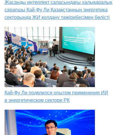
Жасанды интеллект саласындағы халықаралық
сарапшы Кай-Фу Ли Қазақстанның энергетика
секторында ЖИ қолдану тәжірибесімен бөлісті
Кай-Фу Ли поделился опытом применения ИИ
в энергетическом секторе РК