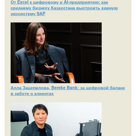
От Excel к цифровому и AI‑предприятию: как
среднему бизнесу Казахстана выстроить единую
экосистему SAP
Алла Зацепилова, Bereke Bank: за цифровой баланс
в заботе о клиентах