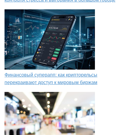
Финансовый суперапп: как крипторельсы
перекраивают доступ к мировым биржам