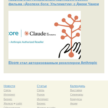
фильма «Доспехи бога: Ультиматум» с Джеки Чаном
Elcore стал авторизованным реселлером Anthropic
Новости
Статьи
Календарь
Связь
Связь
Выставки
Интернет
Рынок
Семинары
Бизнес
Интернет
Конкурсы
Железо
и
софт
Бизнес
Акции
Образование
Железо
и
софт