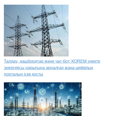
Талдау, дашбордтар және чат-бот: KOREM электр
энергиясы нарығына арналған жаңа цифрлық
порталын іске қосты