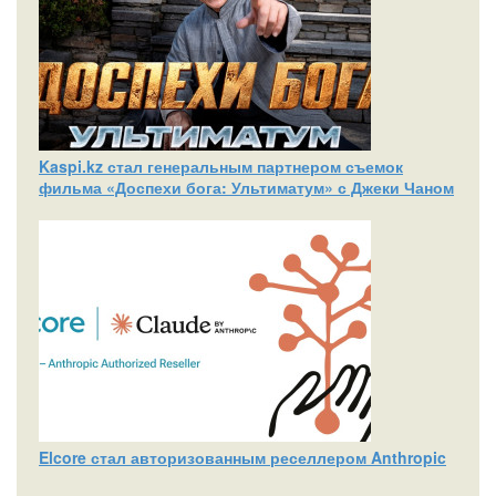
Kaspi.kz стал генеральным партнером съемок
фильма «Доспехи бога: Ультиматум» с Джеки Чаном
Elcore стал авторизованным реселлером Anthropic