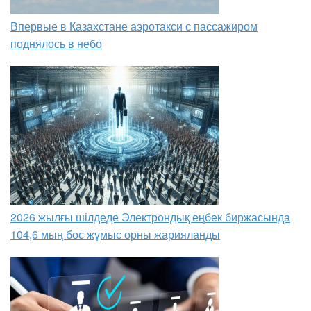
Впервые в Казахстане аэротакси с пассажиром
поднялось в небо
2026 жылғы шілдеде Электрондық еңбек биржасында
104,6 мың бос жұмыс орны жарияланды