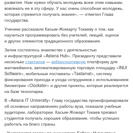
развития. Нам нужно обучать молодежь всем этим навыкам,
вовлекать ее в эту сферу. У нас очень способная молодежь,
которая стремится получать знания», — отметил Глава
государства.
Ученики рассказали Касым-Жомарту Токаеву о том, как
научиться программировать без учителей, лекций, оценок
и других элементов традиционного образования.
Затем состоялось знакомство с деятельностью
и инфраструктурой «Astana Hub». Президенту представили
несколько
стартапов
—
киберспортивную
платформу для
матчмейкинга, автоматизированную торговую площадку «INUI
Software», мобильные постаматы «Tastamat», систему
фиксирования прихода и ухода сотрудников с использованием
биометрии «Clockster» и другие проекты, которые реализуется
на базе технопарка.
В «Astana IT University» Главу государства проинформировали
об основных направлениях работы вуза, показали учебные
аудитории, лаборатории. Касым-Жомарт Токаев призвал
студентов получать хорошее образование, чтобы успешно
работать на благо страны.
«Университет создан по инициативе Елбасы Нурсултана