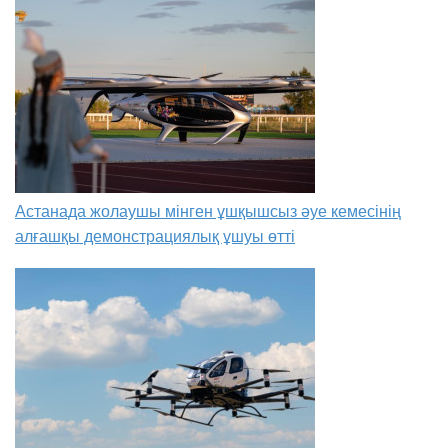
Астанада жолаушы мінген ұшқышсыз әуе кемесінің
алғашқы демонстрациялық ұшуы өтті