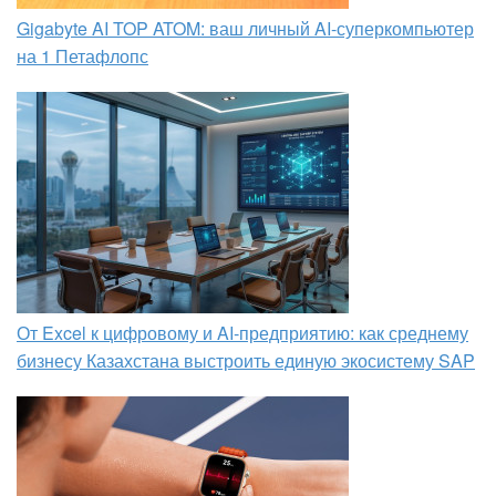
Gigabyte AI TOP ATOM: ваш личный AI-суперкомпьютер
на 1 Петафлопс
От Excel к цифровому и AI‑предприятию: как среднему
бизнесу Казахстана выстроить единую экосистему SAP