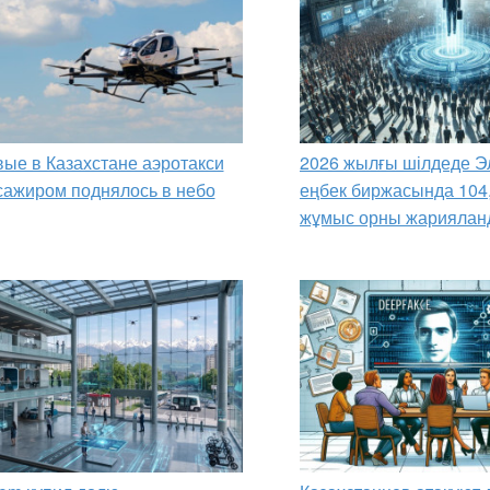
ые в Казахстане аэротакси
2026 жылғы шілдеде Э
сажиром поднялось в небо
еңбек биржасында 104
жұмыс орны жариялан