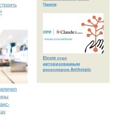
Чаном
строить
P
Elcore стал
авторизованным
реселлером Anthropic
увеличил
зины
анс-
тах