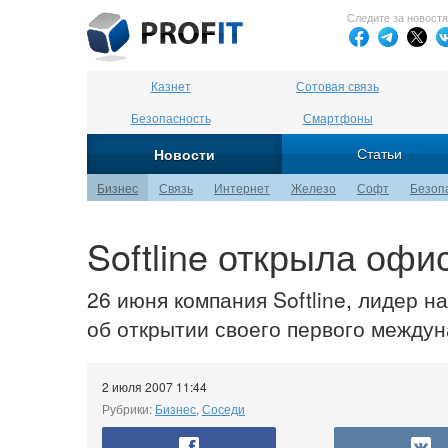
Следите за новост
Казнет
Сотовая связь
Безопасность
Смартфоны
Статьи
Новости
Бизнес
Связь
Интернет
Железо
Софт
Безоп
Softline открыла офи
26 июня компания Softline, лидер н
об открытии своего первого между
2 июля 2007 11:44
Рубрики:
Бизнес
,
Соседи