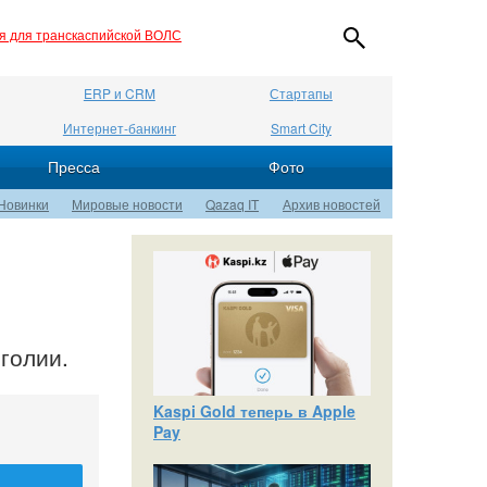
ия для транскаспийской ВОЛС
ERP и CRM
Стартапы
Интернет-банкинг
Smart City
Пресса
Фото
Новинки
Мировые новости
Qazaq IT
Архив новостей
голии.
Kaspi Gold теперь в Apple
Pay