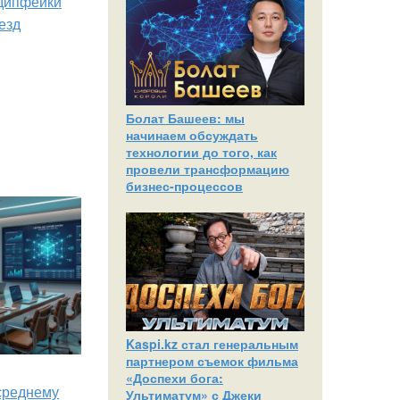
 дипфейки
езд
Болат Башеев: мы
начинаем обсуждать
технологии до того, как
провели трансформацию
бизнес-процессов
Kaspi.kz стал генеральным
партнером съемок фильма
«Доспехи бога:
 среднему
Ультиматум» с Джеки