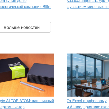
om купил долю
Казахстанцев атакуют
нологической компании Bilim
с участием мировых зв
p
Больше новостей
yte AI TOP ATOM: ваш личный
От Excel к цифровому
перкомпьютер
и AI‑предприятию: как