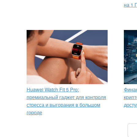
на 1 
Huawei Watch Fit 5 Pro:
Финан
премиальный гаджет для контроля
крипт
стресса и выгорания в большом
досту
городе