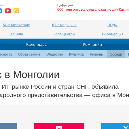
ями
Цифра дня
600 тонн оптоволокна уложат по дну Касп
5G в Казахстане
ИТ в медицине
ЦОДы
Big Data
Колл-центры
е-Коммерция
Календарь
Компании
асность
Образование
Общество
Культура
Регионы
Соседи
с в Монголии
а ИТ-рынке России и стран СНГ, объявила
народного представительства — офиса в Мон