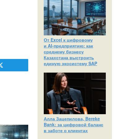
От Excel к цифровому
и AI‑предприятию: как
среднему бизнесу
Казахстана выстроить
единую экосистему SAP
Алла Зацепилова, Bereke
Bank: за цифровой баланс
в заботе о клиентах