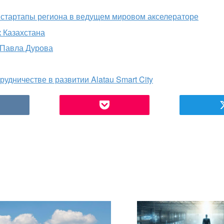
 стартапы региона в ведущем мировом акселераторе
 Казахстана
 Павла Дурова
удничестве в развитии Alatau Smart City