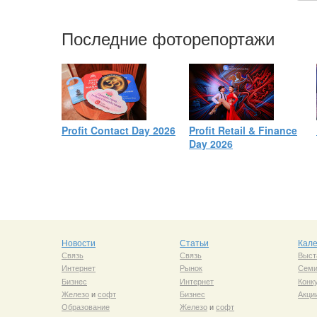
Последние фоторепортажи
Profit Contact Day 2026
Profit Retail & Finance
Day 2026
Новости
Статьи
Кал
Связь
Связь
Выст
Интернет
Рынок
Сем
Бизнес
Интернет
Конк
Железо
и
софт
Бизнес
Акци
Образование
Железо
и
софт