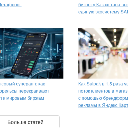
Петафлопс
бизнесу Казахстана вы
единую экосистему SA
совый суперапп: как
Как Sulpak в 1,5 раза 
орельсы перекраивают
поток клиентов в мага
п к мировым биржам
с помощью брендформ
рекламы в Яндекс Кар
Больше статей