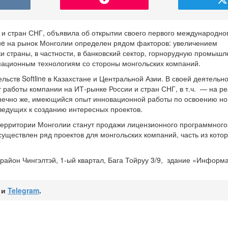
и стран СНГ, объявила об открытии своего первого международно
ine на рынок Монголии определен рядом факторов: увеличением
и страны, в частности, в банковский сектор, горнорудную промышл
мационным технологиям со стороны монгольских компаний.
льств Softline в Казахстане и Центральной Азии. В своей деятельн
т работы компании на
ИТ-рынке
России и стран СНГ, в т.ч. — на р
онечно же, имеющийся опыт инновационной работы по освоению но
ведущих к созданию интересных проектов.
территории Монголии станут продажи лицензионного программног
уществлен ряд проектов для монгольских компаний, часть из кото
 район Чингэлтэй,
1-ый
квартал, Бага Тойруу 3/9, здание «Информ
и
Telegram
.