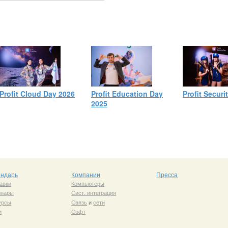
Profit Cloud Day 2026
Profit Education Day
Profit Securi
2025
ендарь
Компании
Пресса
авки
Компьютеры
инары
Сист. интеграция
урсы
Связь
и
сети
и
Софт