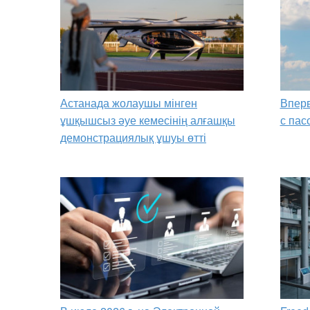
Астанада жолаушы мінген
Вперв
ұшқышсыз әуе кемесінің алғашқы
с пас
демонстрациялық ұшуы өтті