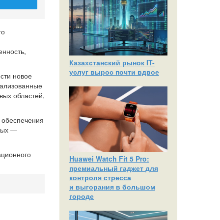
го
енность,
Казахстанский рынок IT-
услуг вырос почти вдвое
ости новое
еализованные
вых областей,
о обеспечения
рых —
ационного
Huawei Watch Fit 5 Pro:
премиальный гаджет для
контроля стресса
и выгорания в большом
городе