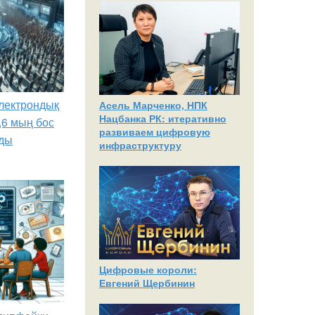
лектрондық
Асель Марченко, НПК
Нацбанка РК: итеративно
,6 мың бос
развиваем цифровую
ды
инфраструктуру
Цифровые короли:
Евгений Щербинин