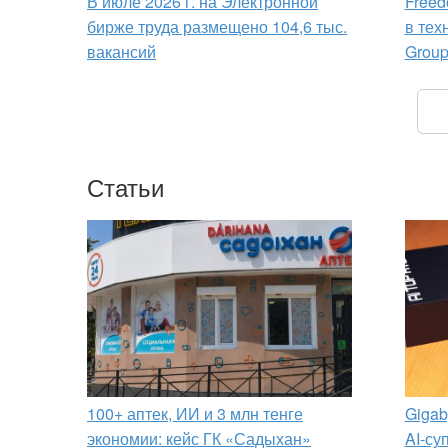
В июле 2026 г. на Электронной
Freed
бирже труда размещено 104,6 тыс.
в тех
вакансий
Grou
Статьи
100+ аптек, ИИ и 3 млн тенге
Gigab
экономии: кейс ГК «Садыхан»
AI-су