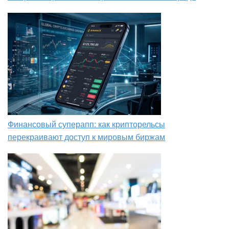
Финансовый суперапп: как крипторельсы
перекраивают доступ к мировым биржам