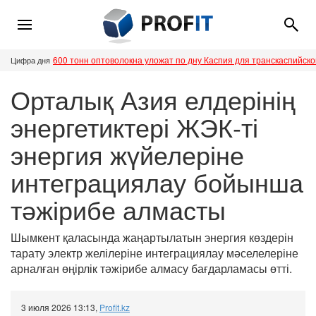
600 тонн оптоволокна уложат по дну Каспия для транскаспийск
Цифра дня
Орталық Азия елдерінің
энергетиктері ЖЭК-ті
энергия жүйелеріне
интеграциялау бойынша
тәжірибе алмасты
Шымкент қаласында жаңартылатын энергия көздерін
тарату электр желілеріне интеграциялау мәселелеріне
арналған өңірлік тәжірибе алмасу бағдарламасы өтті.
3 июля 2026 13:13
,
Profit.kz