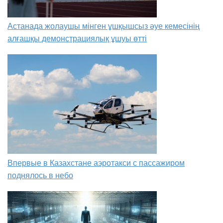
Астанада жолаушы мінген ұшқышсыз әуе кемесінің
алғашқы демонстрациялық ұшуы өтті
Впервые в Казахстане аэротакси с пассажиром
поднялось в небо