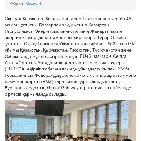
Рубрики:
Qazaq IT
Оқытуға Қазақстан, Қырғызстан және Тәжікстаннан келген 45
маман қатысты. Бағдарлама жұмысына Қазақстан
Республикасы Энергетика министрлігінің Жаңартылатын
энергия көздері департаментінің директоры Тұрар Әлімжан
қатысты. Оқыту Германия Үкіметінің тапсырмасы бойынша GIZ
ұйымы Қазақстан, Қырғызстан, Тәжікстан, Түрікменстан және
Өзбекстанда жүзеге асырып жатқан EU4Sustainable Central
Asia: «Орталық Азиядағы жаңартылатын энергия көздері»
(EURECA) өңірлік жобасы аясында ұйымдастырылды. Жоба
Германияның Федералдық экономикалық ынтымақтастық және
даму министрлігі (BMZ) тарапынан қаржыландырылып,
Еуропалық одақтың Global Gateway стратегиясы шеңберінде
бірлесіп қаржыландырылады.