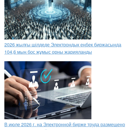
2026 жылғы шілдеде Электрондық еңбек биржасында
104,6 мың бос жұмыс орны жарияланды
В июле 2026 г. на Электронной бирже труда размещено