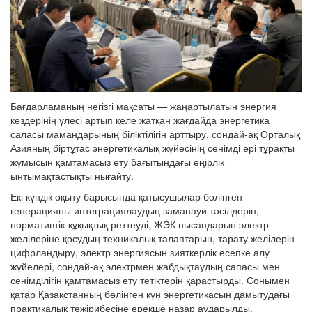
Бағдарламаның негізгі мақсаты — жаңартылатын энергия
көздерінің үлесі артып келе жатқан жағдайда энергетика
саласы мамандарының біліктілігін арттыру, сондай-ақ Орталық
Азияның біртұтас энергетикалық жүйесінің сенімді әрі тұрақты
жұмысын қамтамасыз ету бағытындағы өңірлік
ынтымақтастықты нығайту.
Екі күндік оқыту барысында қатысушылар бөлінген
генерацияны интеграциялаудың заманауи тәсілдерін,
нормативтік-құқықтық реттеуді, ЖЭК нысандарын электр
желілеріне қосудың техникалық талаптарын, тарату желілерін
цифрландыру, электр энергиясын зияткерлік есепке алу
жүйелері, сондай-ақ электрмен жабдықтаудың сапасы мен
сенімділігін қамтамасыз ету тетіктерін қарастырды. Сонымен
қатар Қазақстанның бөлінген күн энергетикасын дамытудағы
практикалық тәжірибесіне ерекше назар аударылды.