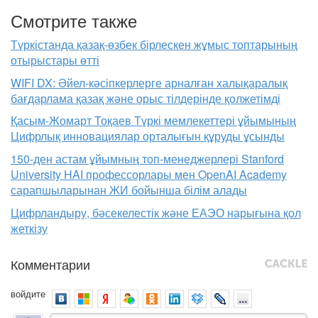
Смотрите также
Түркістанда қазақ-өзбек бірлескен жұмыс топтарының
отырыстары өтті
WIFI DX: Әйел-кәсіпкерлерге арналған халықаралық
бағдарлама қазақ және орыс тілдерінде қолжетімді
Қасым-Жомарт Тоқаев Түркі мемлекеттері ұйымының
Цифрлық инновациялар орталығын құруды ұсынды
150-ден астам ұйымның топ-менеджерлері Stanford
University HAI профессорлары мен OpenAI Academy
сарапшыларынан ЖИ бойынша білім алады
Цифрландыру, бәсекелестік және ЕАЭО нарығына қол
жеткізу
Комментарии
войдите