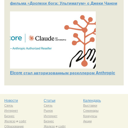
фильма «Доспехи бога: Ультиматум» с Джеки Чаном
Elcore стал авторизованным реселлером Anthropic
Новости
Статьи
Календарь
Связь
Связь
Выставки
Интернет
Рынок
Семинары
Бизнес
Интернет
Конкурсы
Железо
и
софт
Бизнес
Акции
Образование
Железо
и
софт