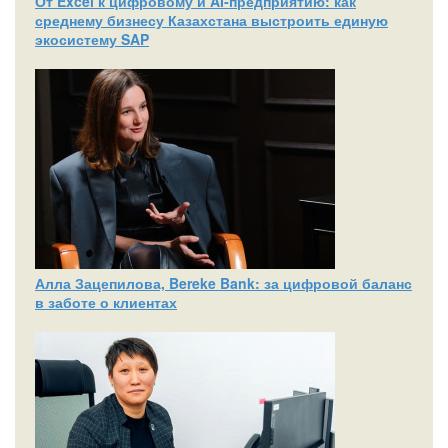
От Excel к цифровому и AI‑предприятию: как
среднему бизнесу Казахстана выстроить единую
экосистему SAP
Алла Зацепилова, Bereke Bank: за цифровой баланс
в заботе о клиентах