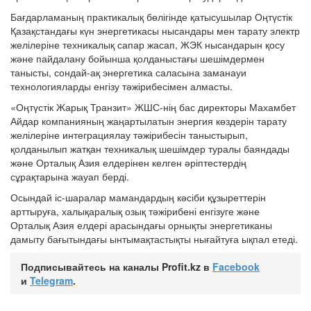
Бағдарламаның практикалық бөлігінде қатысушылар Оңтүстік
Қазақстандағы күн энергетикасы нысандары мен тарату электр
желілеріне техникалық сапар жасап, ЖЭК нысандарын қосу
және пайдалану бойынша қолданыстағы шешімдермен
танысты, сондай-ақ энергетика саласына заманауи
технологияларды енгізу тәжірибесімен алмасты.
«Оңтүстік Жарық Транзит» ЖШС-нің бас директоры Махамбет
Айдар компанияның жаңартылатын энергия көздерін тарату
желілеріне интеграциялау тәжірибесін таныстырып,
қолданылып жатқан техникалық шешімдер туралы баяндады
және Орталық Азия елдерінен келген әріптестердің
сұрақтарына жауап берді.
Осындай іс-шаралар мамандардың кәсіби құзыреттерін
арттыруға, халықаралық озық тәжірибені енгізуге және
Орталық Азия елдері арасындағы орнықты энергетиканы
дамыту бағытындағы ынтымақтастықты нығайтуға ықпал етеді.
Подписывайтесь на каналы Profit.kz в
Facebook
и
Telegram
.