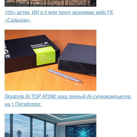
100+ аптек, ИИ и 3 млн тенге экономии: кейс ГК
«Садыхан»
Gigabyte AI TOP ATOM: ваш личный AI-суперкомпьютер
на 1 Петафлопс