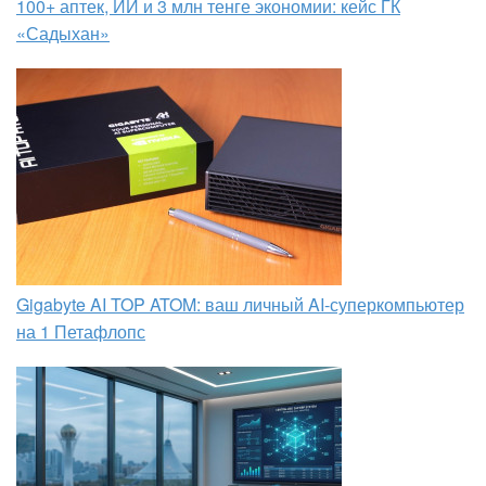
100+ аптек, ИИ и 3 млн тенге экономии: кейс ГК
«Садыхан»
Gigabyte AI TOP ATOM: ваш личный AI-суперкомпьютер
на 1 Петафлопс