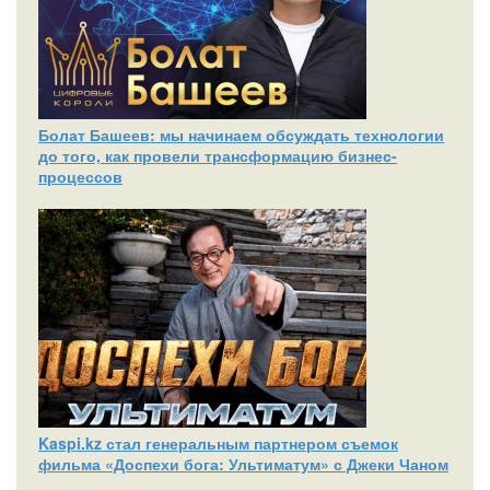
Болат Башеев: мы начинаем обсуждать технологии
до того, как провели трансформацию бизнес-
процессов
Kaspi.kz стал генеральным партнером съемок
фильма «Доспехи бога: Ультиматум» с Джеки Чаном