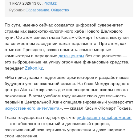
1 июля 2026 13:00
,
Profit.kz
Рубрики:
Образование
,
Общество
По сути, именно сейчас создается цифровой суверенитет
страны как высокотехнологичного хаба Нового Шелкового
пути. Об этом заявил глава Касым-Жомарт Токаев, выступая
на совместном заседании палат парламента. При этом, как
отметил Президент, важно помнить: самые мощные
компьютеры и передовые
дата-центры
без специалистов —
это выброшенные на улицу огромные финансовые средства,
передает
Zakon.kz
.
«Мы приступаем к подготовке архитекторов и разработчиков
будущего уже со школьной скамьи. На базе Международного
центра Alem.ai открылись две инновационные школы нового
поколения. В этом учебном году начнет свою деятельность
первый в Центральной Азии специализированный университет
искусственного интеллекта
», — сказал Касым-Жомарт Токаев.
Глава государства подчеркнул, что
цифровая трансформация
— это абсолютно открытый и динамичный процесс,
охватывающий всю вертикаль управления и даже широкие
слои населения.