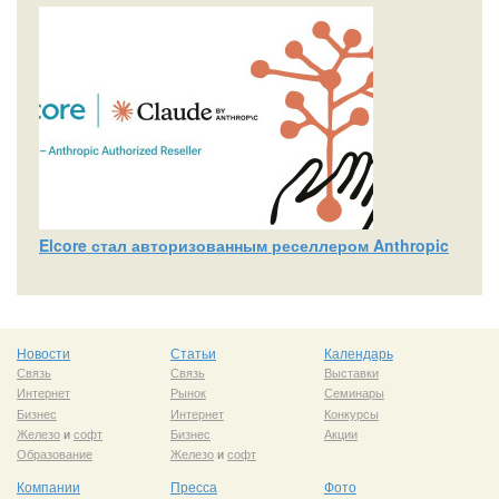
Elcore стал авторизованным реселлером Anthropic
Новости
Статьи
Календарь
Связь
Связь
Выставки
Интернет
Рынок
Семинары
Бизнес
Интернет
Конкурсы
Железо
и
софт
Бизнес
Акции
Образование
Железо
и
софт
Компании
Пресса
Фото