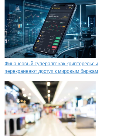
Финансовый суперапп: как крипторельсы
перекраивают доступ к мировым биржам