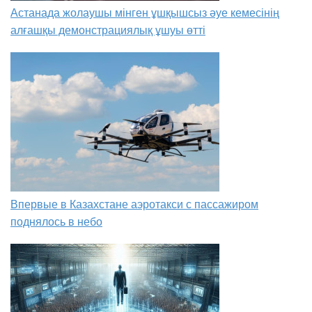
Астанада жолаушы мінген ұшқышсыз әуе кемесінің
алғашқы демонстрациялық ұшуы өтті
Впервые в Казахстане аэротакси с пассажиром
поднялось в небо