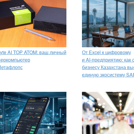
yte AI TOP ATOM: ваш личный
От Excel к цифровому
перкомпьютер
и AI‑предприятию: как
Петафлопс
бизнесу Казахстана вы
единую экосистему SA