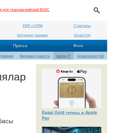
ия для транскаспийской ВОЛС
ERP и CRM
Стартапы
Интернет-банкинг
Smart City
Пресса
Фото
Новинки
Мировые новости
Qazaq IT
Архив новостей
иялар
Kaspi Gold теперь в Apple
Pay
обасы