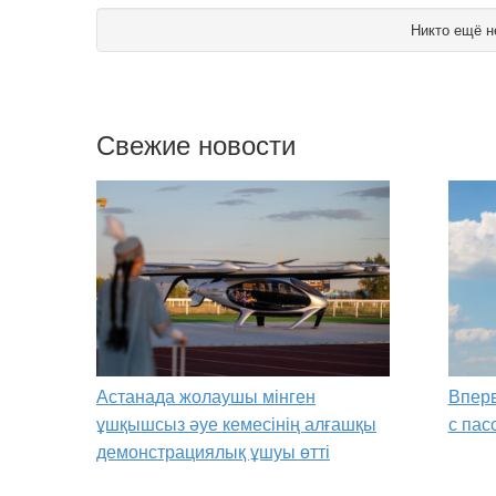
Никто ещё н
Свежие новости
Астанада жолаушы мінген
Вперв
ұшқышсыз әуе кемесінің алғашқы
с пас
демонстрациялық ұшуы өтті