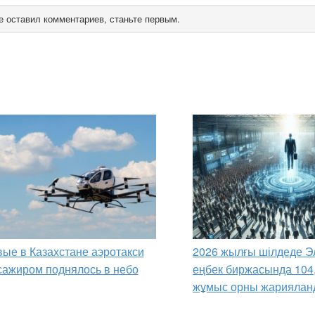
е оставил комментариев, станьте первым.
ые в Казахстане аэротакси
2026 жылғы шілдеде Э
сажиром поднялось в небо
еңбек биржасында 104
жұмыс орны жариялан