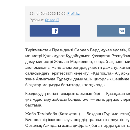
26 ноября 2025 15:09
,
Profit.kz
Рубрики:
Qazaq IT
Түрікменстан Президенті Сердар Бердімұхамедовтің
министрі Қажымұрат Құдайғұлыев Қазақстан Республ
даму министрі Жаслан Мәдиевпен, сондай-ақ вице-мин
экономиканы және электрондық үкіметті дамыту, халық
саласындағы әріптестікті кеңейту, «Қазпошта» АҚ ар
және Алматыда Тұрақты даму үшін цифрлық шешімдер ж
бірқатар маңызды бағыттарды талқылады.
Кездесудің негізгі тақырыптарының бірі — Қазақстан 
ұйымдастыру жобасы болды. Бұл — екі елдің желілер
бастама.
Жоба Темірбаба (Қазақстан) — Бекдаш (Түрікменстан)
Бұл желінің іске қосылуы өңірдің транзиттік әлеуетін
Орталық Азиядағы жаңа цифрлық бағыттарды қалыптас