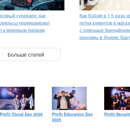
совый суперапп: как
Как Sulpak в 1,5 раза 
орельсы перекраивают
поток клиентов в мага
п к мировым биржам
с помощью брендформ
рекламы в Яндекс Кар
Больше статей
Profit Cloud Day 2026
Profit Education Day
Profit Securi
2025