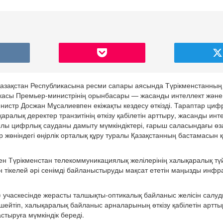
 Қазақстан Республикасына ресми сапары аясында Түрікменстанны
икасы Премьер-министрінің орынбасары — жасанды интеллект жән
истр Досжан Мұсалиевпен екіжақты кездесу өткізді. Тараптар циф
аралық деректер транзитінің өткізу қабілетін арттыру, жасанды инт
қылы цифрлық сауданы дамыту мүмкіндіктері, ғарыш саласындағы өз
өніндегі өңірлік орталық құру туралы Қазақстанның бастамасын қ
мен Түрікменстан телекоммуникациялық желілерінің халықаралық түй
ін тікелей әрі сенімді байланыстыруды мақсат ететін маңызды ин
 учаскесінде жерасты талшықты-оптикалық байланыс желісін салуды
 күшейтіп, халықаралық байланыс арналарының өткізу қабілетін артт
тыруға мүмкіндік береді.