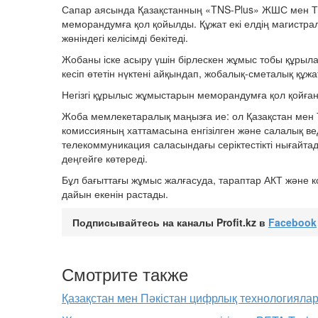
Сапар аясында Қазақстанның «TNS-Plus» ЖШС мен Тү
меморандумға қол қойылды. Құжат екі елдің магистрал
жөніндегі келісімді бекітеді.
Жобаны іске асыру үшін бірлескен жұмыс тобы құрыл
кесіп өтетін нүктені айқындап, жобалық-сметалық құжа
Негізгі құрылыс жұмыстарын меморандумға қол қойған 
Жоба мемлекетаралық маңызға ие: ол Қазақстан мен 
комиссияның хаттамасына енгізілген және салалық ве
телекоммуникация саласындағы серіктестікті нығайта
деңгейге көтереді.
Бұл бағыттағы жұмыс жалғасуда, тараптар АКТ және к
дайын екенін растады.
Подписывайтесь на каналы Profit.kz в
Facebook
Смотрите также
Қазақстан мен Пәкістан цифрлық технологияла