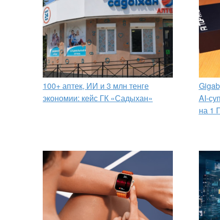
100+ аптек, ИИ и 3 млн тенге
Gigab
экономии: кейс ГК «Садыхан»
AI-су
на 1 