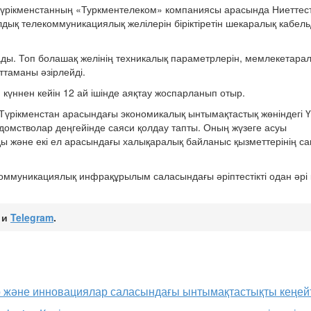
рікменстанның «Туркментелеком» компаниясы арасында Ниеттест
дық телекоммуникациялық желілерін біріктіретін шекаралық кабельд
ады. Топ болашақ желінің техникалық параметрлерін, мемлекетар
ттаманы әзірлейді.
күннен кейін 12 ай ішінде аяқтау жоспарланып отыр.
Түрікменстан арасындағы экономикалық ынтымақтастық жөніндегі 
домстволар деңгейінде саяси қолдау тапты. Оның жүзеге асуы
ды және екі ел арасындағы халықаралық байланыс қызметтерінің с
оммуникациялық инфрақұрылым саласындағы әріптестікті одан әрі 
и
Telegram
.
р және инновациялар саласындағы ынтымақтастықты кеңей