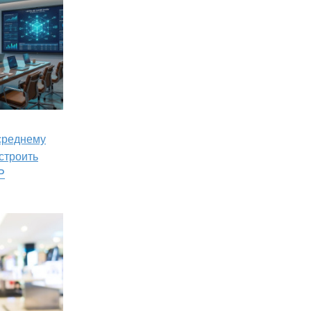
 среднему
строить
P