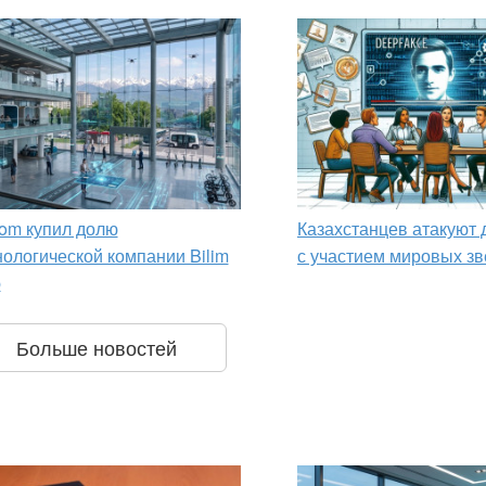
om купил долю
Казахстанцев атакуют
нологической компании Bilim
с участием мировых зв
p
Больше новостей