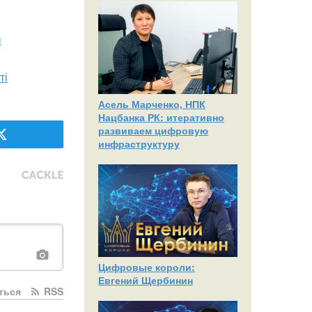
ы
ті
Асель Марченко, НПК
Нацбанка РК: итеративно
развиваем цифровую
инфраструктуру
Цифровые короли:
Евгений Щербинин
ться
RSS