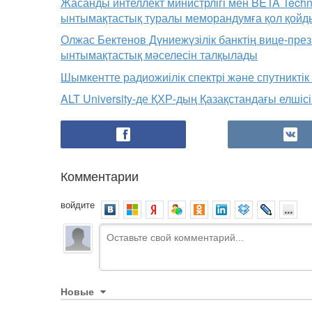
Жасанды интеллект министрлігі мен BETA Techn
ынтымақтастық туралы меморандумға қол қойд
Олжас Бектенов Дүниежүзілік банктің вице-пр
ынтымақтастық мәселесін талқылады
Шымкентте радиожиілік спектрі және спутникті
ALT University-де ҚХР-дың Қазақстандағы елшісі
Комментарии
войдите
Новые