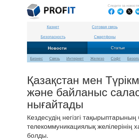
Следите за новост
Казнет
Сотовая связь
Безопасность
Смартфоны
Статьи
Новости
Бизнес
Связь
Интернет
Железо
Софт
Безоп
Қазақстан мен Түрік
және байланыс сала
нығайтады
Кездесудің негізгі тақырыптарының 
телекоммуникациялық желілерінің х
болды.