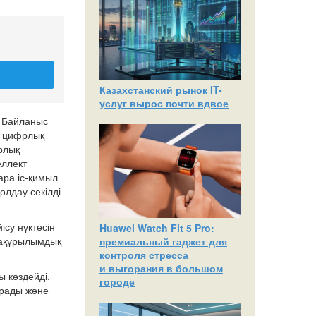
Казахстанский рынок IT-
услуг вырос почти вдвое
ң Байланыс
е цифрлық
рлық
еллект
ара іс-қимыл
олдау секілді
ісу нүктесін
Huawei Watch Fit 5 Pro:
фрақұрылымдық
премиальный гаджет для
контроля стресса
и выгорания в большом
 көздейді.
городе
ырады және