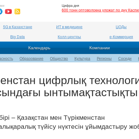
ями
Цифра дня
600 тонн оптоволокна уложат по дну Касп
5G в Казахстане
ИТ в медицине
ЦОДы
Big Data
Колл-центры
е-Коммерция
Календарь
Компании
асность
Образование
Общество
Культура
Регионы
Соседи
менстан цифрлық технолог
сындағы ынтымақтастықты
бірі – Қазақстан мен Түрікменстан
алықаралық түйісу нүктесін ұйымдастыру ж