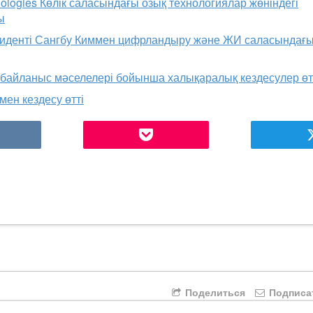
ologies Көлік саласындағы озық технологиялар жөніндегі
ы
езиденті Сангбу Киммен цифрландыру және ЖИ саласындағ
к байланыс мәселелері бойынша халықаралық кездесулер өт
мен кездесу өтті
Поделиться
Подписа