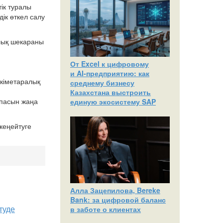
ік туралы
ік өткел салу
алық шекараны
От Excel к цифровому
и AI‑предприятию: как
Үкіметаралық
среднему бизнесу
Казахстана выстроить
апасын жаңа
единую экосистему SAP
кеңейтуге
Алла Зацепилова, Bereke
Bank: за цифровой баланс
туде
в заботе о клиентах