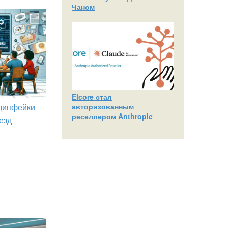
Чаном
Elcore стал
 дипфейки
авторизованным
реселлером Anthropic
езд