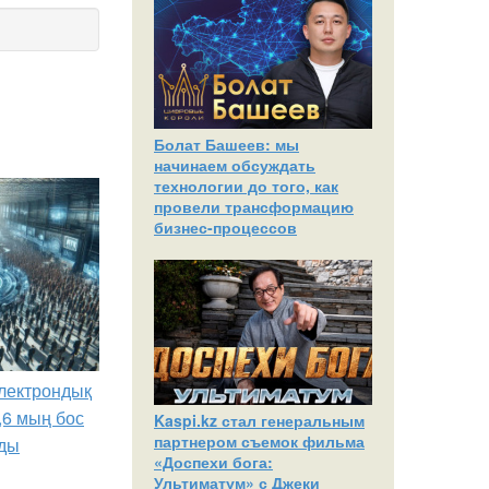
Болат Башеев: мы
начинаем обсуждать
технологии до того, как
провели трансформацию
бизнес-процессов
лектрондық
,6 мың бос
Kaspi.kz стал генеральным
партнером съемок фильма
ды
«Доспехи бога:
Ультиматум» с Джеки