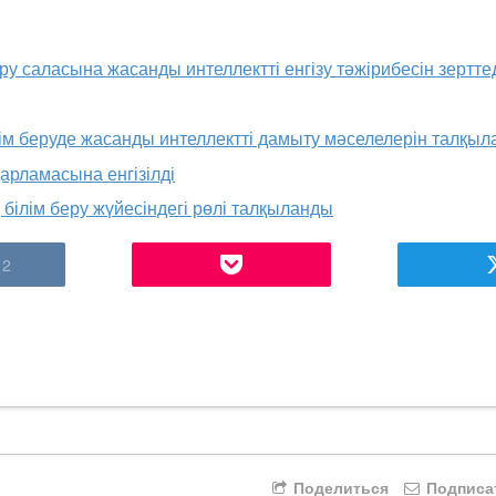
у саласына жасанды интеллектті енгізу тәжірибесін зерттед
ім беруде жасанды интеллектті дамыту мәселелерін талқы
арламасына енгізілді
ң білім беру жүйесіндегі рөлі талқыланды
2
Поделиться
Подписа