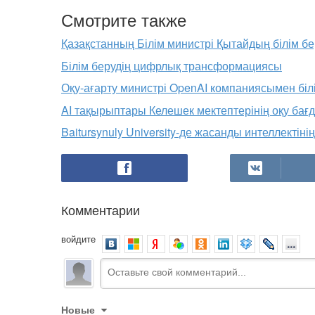
Смотрите также
Қазақстанның Білім министрі Қытайдың білім бер
Білім берудің цифрлық трансформациясы
Оқу-ағарту министрі OpenAI компаниясымен біл
AI тақырыптары Келешек мектептерінің оқу бағд
Baitursynuly University-де жасанды интеллектіні
Комментарии
войдите
Новые