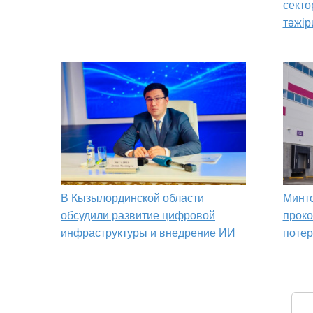
сект
тәжір
В Кызылординской области
Минто
обсудили развитие цифровой
прок
инфраструктуры и внедрение ИИ
потер