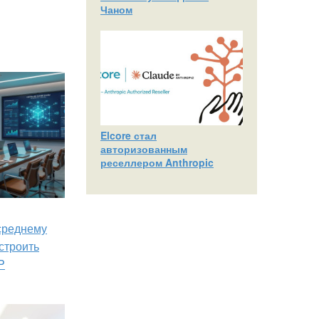
Чаном
Elcore стал
авторизованным
реселлером Anthropic
 среднему
строить
P