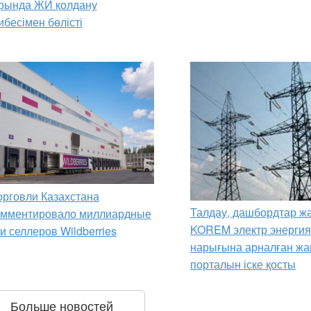
орында ЖИ қолдану
ибесімен бөлісті
рговли Казахстана
Талдау, дашбордтар жә
омментировало миллиардные
KOREM электр энерги
и селлеров Wildberries
нарығына арналған жа
порталын іске қосты
Больше новостей