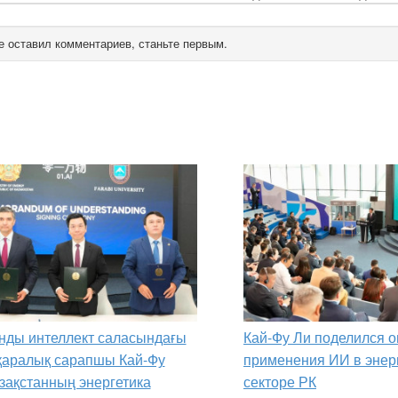
е оставил комментариев, станьте первым.
нды интеллект саласындағы
Кай-Фу Ли поделился 
қаралық сарапшы Кай-Фу
применения ИИ в энер
зақстанның энергетика
секторе РК