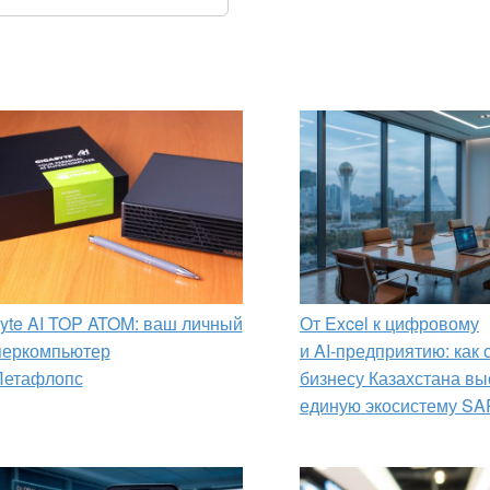
yte AI TOP ATOM: ваш личный
От Excel к цифровому
перкомпьютер
и AI‑предприятию: как
Петафлопс
бизнесу Казахстана вы
единую экосистему SA