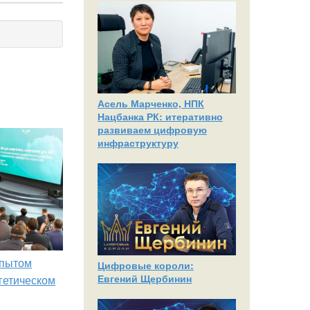
Асель Марченко, НПК
Нацбанка РК: итеративно
развиваем цифровую
инфраструктуру
опытом
Цифровые короли:
Евгений Щербинин
гетическом