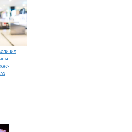
увеличил
зины
анс-
тах