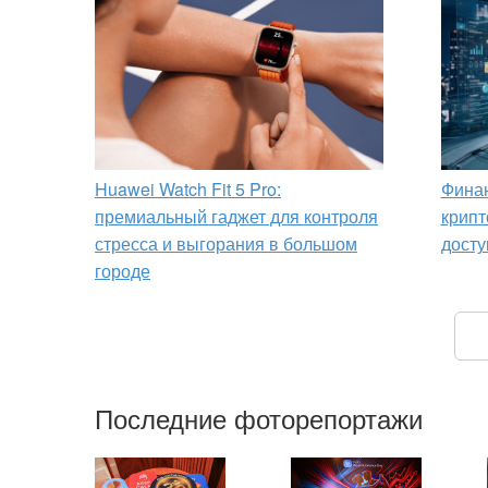
Huawei Watch Fit 5 Pro:
Финан
премиальный гаджет для контроля
крипт
стресса и выгорания в большом
досту
городе
Последние фоторепортажи