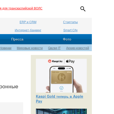
ия для транскаспийской ВОЛС
ERP и CRM
Стартапы
Интернет-банкинг
Smart City
Пресса
Фото
Новинки
Мировые новости
Qazaq IT
Архив новостей
тронные
Kaspi Gold теперь в Apple
Pay