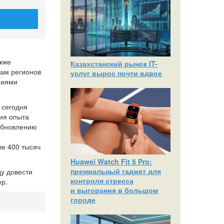
акже
Казахстанский рынок IT-
там регионов
услуг вырос почти вдвое
ниями
 сегодня
ия опыта
 обновлению
ле 400 тысяч
Huawei Watch Fit 5 Pro:
премиальный гаджет для
у довести
контроля стресса
ер.
и выгорания в большом
городе