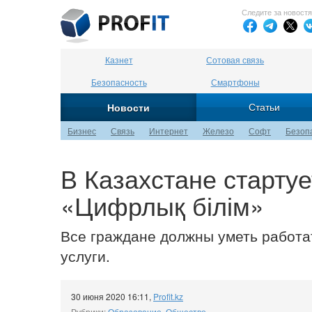
Следите за новост
Казнет
Сотовая связь
Безопасность
Смартфоны
Статьи
Новости
Бизнес
Связь
Интернет
Железо
Софт
Безоп
В Казахстане старту
«Цифрлық білім»
Все граждане должны уметь работа
услуги.
30 июня 2020 16:11
,
Profit.kz
Рубрики:
Образование
,
Общество