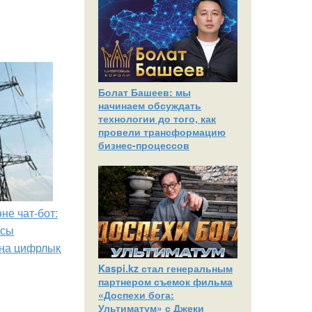
Болат Башеев: мы
начинаем обсуждать
технологии до того, как
провели трансформацию
бизнес-процессов
не чат-бот:
ясы
ңа цифрлық
Kaspi.kz стал генеральным
партнером съемок фильма
«Доспехи бога:
Ультиматум» с Джеки