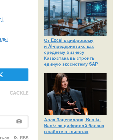
і.
лады
От Excel к цифровому
и AI‑предприятию: как
среднему бизнесу
Казахстана выстроить
единую экосистему SAP
Алла Зацепилова, Bereke
Bank: за цифровой баланс
в заботе о клиентах
ться
RSS