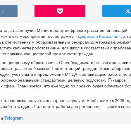
2
ительства поручил Министерству цифрового развития, инноваций
 комплекс мероприятий госпрограммы «
Цифровой Казахстан
», а т
а к отечественным образовательным ресурсам для граждан. Акима
стить кабинеты робототехники для школ в соответствии с требова
ы по повышению цифровой грамотности граждан.
 по цифровому образованию. О необходимости его запуска заявил
ривает развитие базовых IT-компетенций граждан, масштабирован
леджи, учет опыта и предложений МФЦА и активизацию работы по
профессиональными стандартами, целевую подготовку IT-кадров
х сфер. Планируется, что ежегодно по проекту будет обучаться бо
х площадках, получать электронные услуги. Необходимо к 2025 год
ыработать единый алгоритм работы для регионов», — заявил спик
и
Telegram
.