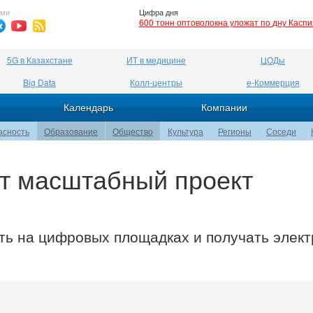
ями
Цифра дня
600 тонн оптоволокна уложат по дну Касп
5G в Казахстане
ИТ в медицине
ЦОДы
Big Data
Колл-центры
е-Коммерция
Календарь
Компании
асность
Образование
Общество
Культура
Регионы
Соседи
ет масштабный проект
ть на цифровых площадках и получать элек