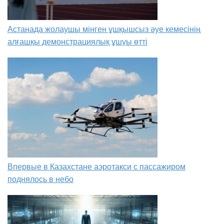
Астанада жолаушы мінген ұшқышсыз әуе кемесінің
алғашқы демонстрациялық ұшуы өтті
Впервые в Казахстане аэротакси с пассажиром
поднялось в небо