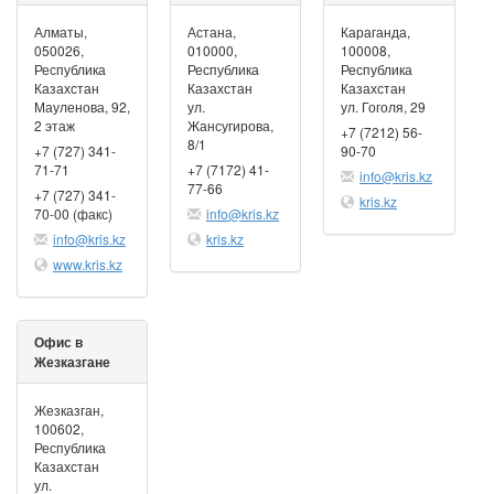
Алматы,
Астана,
Караганда,
050026,
010000,
100008,
Республика
Республика
Республика
Казахстан
Казахстан
Казахстан
Мауленова, 92,
ул.
ул. Гоголя, 29
2 этаж
Жансугирова,
+7 (7212) 56-
8/1
+7 (727) 341-
90-70
71-71
+7 (7172) 41-
info@kris.kz
77-66
+7 (727) 341-
kris.kz
70-00 (факс)
info@kris.kz
info@kris.kz
kris.kz
www.kris.kz
Офис в
Жезказгане
Жезказган,
100602,
Республика
Казахстан
ул.