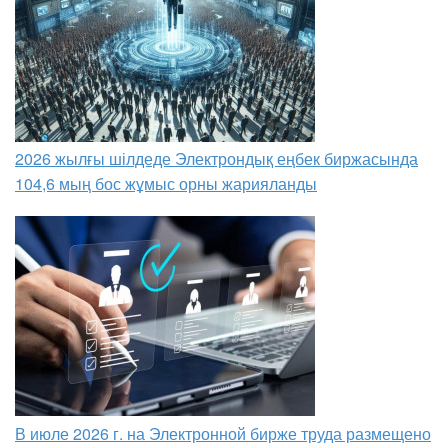
2026 жылғы шілдеде Электрондық еңбек биржасында
104,6 мың бос жұмыс орны жарияланды
В июле 2026 г. на Электронной бирже труда размещено