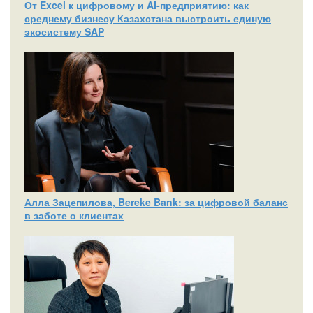
От Excel к цифровому и AI‑предприятию: как
среднему бизнесу Казахстана выстроить единую
экосистему SAP
Алла Зацепилова, Bereke Bank: за цифровой баланс
в заботе о клиентах