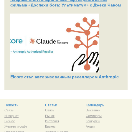
фильма «Доспехи бога: Ультиматум» с Джеки Чаном
Elcore стал авторизованным реселлером Anthropic
Новости
Статьи
Календарь
Связь
Связь
Выставки
Интернет
Рынок
Семинары
Бизнес
Интернет
Конкурсы
Железо
и
софт
Бизнес
Акции
Образование
Железо
и
софт