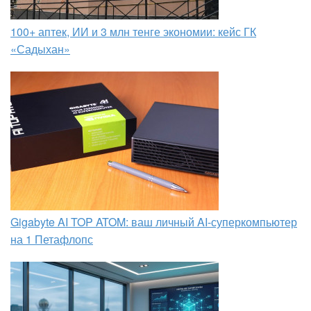
100+ аптек, ИИ и 3 млн тенге экономии: кейс ГК
«Садыхан»
Gigabyte AI TOP ATOM: ваш личный AI-суперкомпьютер
на 1 Петафлопс