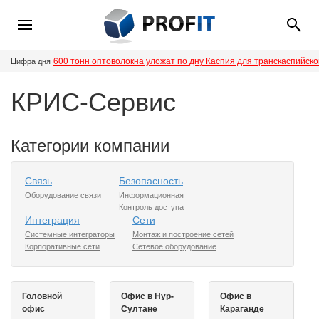
600 тонн оптоволокна уложат по дну Каспия для транскаспийск
Цифра дня
КРИС-Сервис
Категории компании
Связь
Безопасность
Оборудование связи
Информационная
Контроль доступа
Интеграция
Сети
Системные интеграторы
Монтаж и построение сетей
Корпоративные сети
Сетевое оборудование
Головной
Офис в Нур-
Офис в
офис
Султане
Караганде