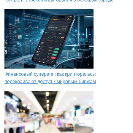
Финансовый суперапп: как крипторельсы
перекраивают доступ к мировым биржам