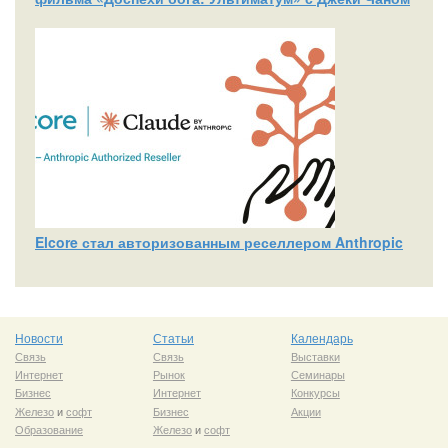
Elcore стал авторизованным реселлером Anthropic
Новости
Статьи
Календарь
Связь
Связь
Выставки
Интернет
Рынок
Семинары
Бизнес
Интернет
Конкурсы
Железо
и
софт
Бизнес
Акции
Образование
Железо
и
софт