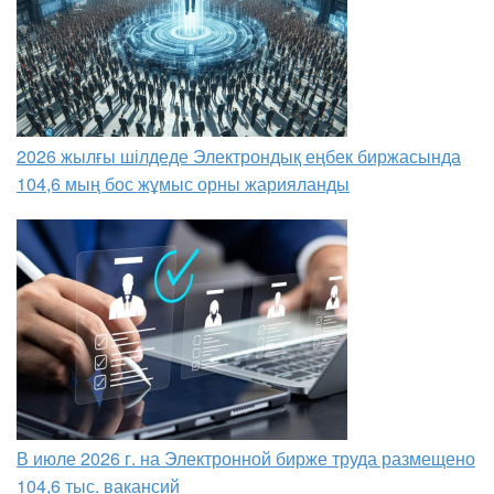
2026 жылғы шілдеде Электрондық еңбек биржасында
104,6 мың бос жұмыс орны жарияланды
В июле 2026 г. на Электронной бирже труда размещено
104,6 тыс. вакансий