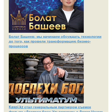
Болат Башеев: мы начинаем обсуждать технологии
до того, как провели трансформацию бизнес-
процессов
Kaspi.kz стал генеральным партнером съемок
фильма «Доспехи бога: Ультиматум» с Джеки Чаном