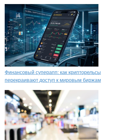
Финансовый суперапп: как крипторельсы
перекраивают доступ к мировым биржам