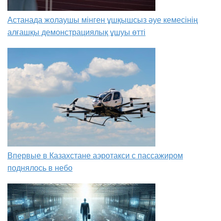
Астанада жолаушы мінген ұшқышсыз әуе кемесінің
алғашқы демонстрациялық ұшуы өтті
Впервые в Казахстане аэротакси с пассажиром
поднялось в небо