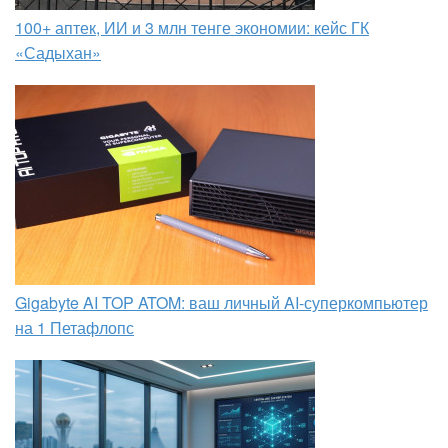
100+ аптек, ИИ и 3 млн тенге экономии: кейс ГК
«Садыхан»
Gigabyte AI TOP ATOM: ваш личный AI-суперкомпьютер
на 1 Петафлопс