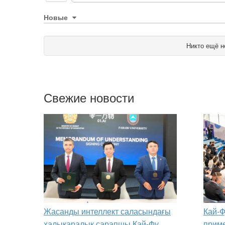
Новые
Никто ещё н
Свежие новости
Жасанды интеллект саласындағы
Кай-Ф
халықаралық сарапшы Кай-Фу
приме