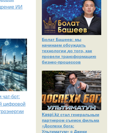
дрение ИИ
Болат Башеев: мы
начинаем обсуждать
технологии до того, как
провели трансформацию
бизнес-процессов
 чат-бот:
й цифровой
троэнергии
Kaspi.kz стал генеральным
партнером съемок фильма
«Доспехи бога:
Ультиматум» с Джеки