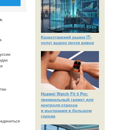
в,
Казахстанский рынок IT-
в
услуг вырос почти вдвое
куссии
ндах
ми
стан
Huawei Watch Fit 5 Pro:
премиальный гаджет для
контроля стресса
и выгорания в большом
городе
оединиться