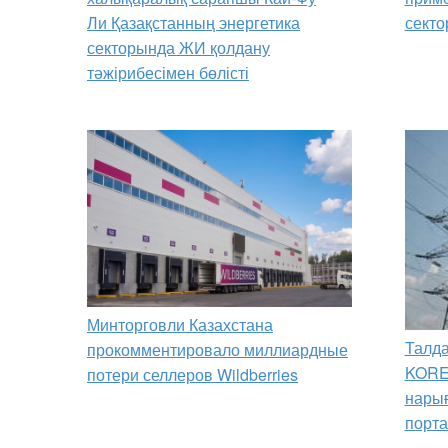
Ли Қазақстанның энергетика
секто
секторында ЖИ қолдану
тәжірибесімен бөлісті
Минторговли Казахстана
Талда
прокомментировало миллиардные
KORE
потери селлеров Wildberries
нарығ
порта