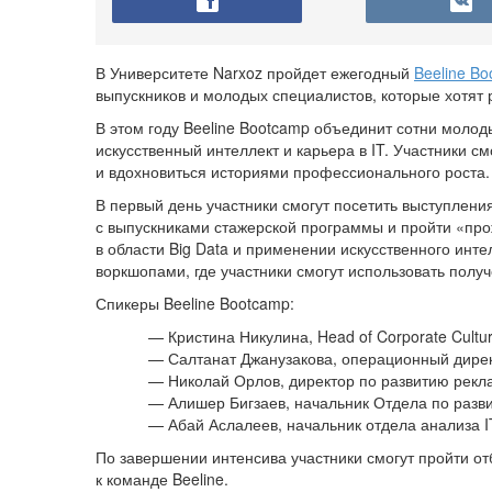
В Университете Narxoz пройдет ежегодный
Beeline B
выпускников и молодых специалистов, которые хотят р
В этом году Beeline Bootcamp объединит сотни молоды
искусственный интеллект и карьера в IT. Участники см
и вдохновиться историями профессионального роста.
В первый день участники смогут посетить выступления
с выпускниками стажерской программы и пройти «про
в области Big Data и применении искусственного инт
воркшопами, где участники смогут использовать полу
Спикеры Beeline Bootcamp:
— Кристина Никулина, Head of Corporate Cultur
— Салтанат Джанузакова, операционный дире
— Николай Орлов, директор по развитию рекла
— Алишер Бигзаев, начальник Отдела по развит
— Абай Аслалеев, начальник отдела анализа IT
По завершении интенсива участники смогут пройти от
к команде Beeline.