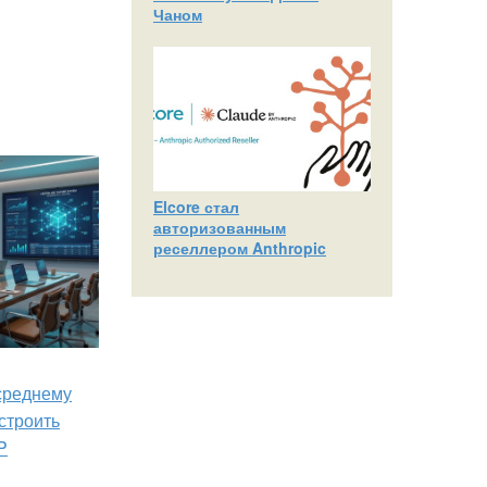
Чаном
Elcore стал
авторизованным
реселлером Anthropic
 среднему
строить
P