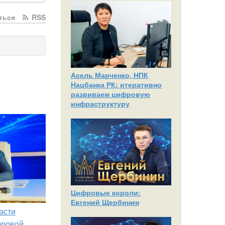
ться
RSS
Асель Марченко, НПК
Нацбанка РК: итеративно
развиваем цифровую
инфраструктуру
Цифровые короли:
Евгений Щербинин
асти
фровой