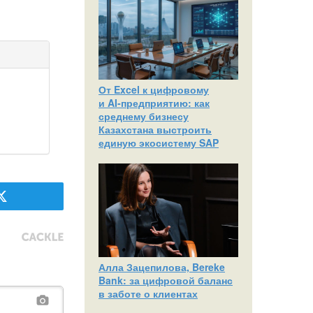
От Excel к цифровому
и AI‑предприятию: как
среднему бизнесу
Казахстана выстроить
единую экосистему SAP
Алла Зацепилова, Bereke
Bank: за цифровой баланс
в заботе о клиентах