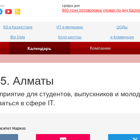
ями
Цифра дня
600 тонн оптоволокна уложат по дну Касп
5G в Казахстане
ИТ в медицине
ЦОДы
Big Data
Колл-центры
е-Коммерция
Компании
Календарь
25. Алматы
приятие для студентов, выпускников и моло
аться в сфере IT.
ерситет Нархоз