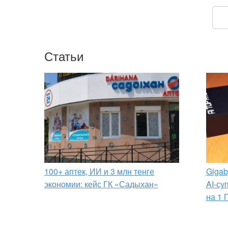
Статьи
100+ аптек, ИИ и 3 млн тенге
Gigab
экономии: кейс ГК «Садыхан»
AI-су
на 1 