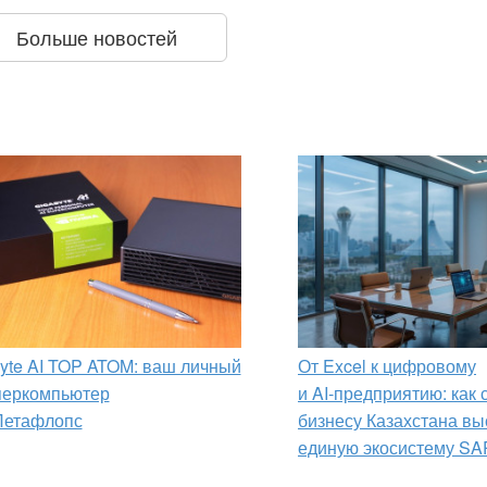
Больше новостей
yte AI TOP ATOM: ваш личный
От Excel к цифровому
перкомпьютер
и AI‑предприятию: как
Петафлопс
бизнесу Казахстана вы
единую экосистему SA