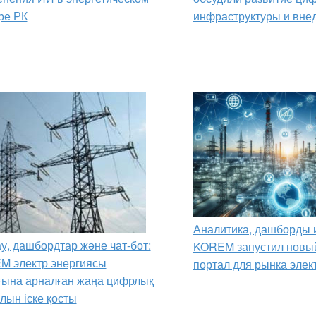
ре РК
инфраструктуры и вне
Аналитика, дашборды и
у, дашбордтар және чат-бот:
KOREM запустил новы
M электр энергиясы
портал для рынка элек
ына арналған жаңа цифрлық
лын іске қосты