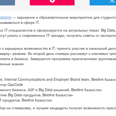
ootcamp
— карьерное и образовательное мероприятие для студенто
азвиваться в сфере IT.
х IT-специалистов и сфокусируется на актуальных темах: Big Data,
огут узнать о современных IT-трендах, получить советы от эксперто
 о карьерных возможностях в IT, принять участие в панельной дис
жарку» резюме. Во второй день спикеры расскажут о ключевых тре
еллекта в бизнесе. Завершится программа практическими групповы
ченные знания.
e, Internal Communications and Employer Brand team, Beeline Казах
ктор QazCode
много бизнеса, А2Р и Big Data-решений, Beeline Казахстан
ию Big Data-продуктов, Beeline Казахстан
-продуктов, Beeline Казахстан
бор на стажировку, и лучшие кандидаты получат возможность прис