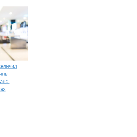
увеличил
зины
анс-
тах