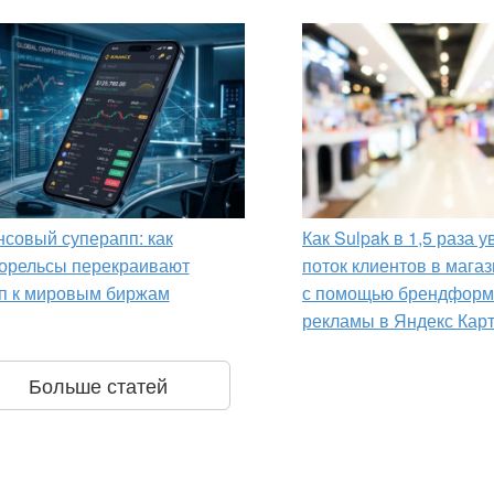
совый суперапп: как
Как Sulpak в 1,5 раза 
орельсы перекраивают
поток клиентов в мага
п к мировым биржам
с помощью брендформ
рекламы в Яндекс Кар
Больше статей