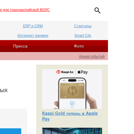
ия для транскаспийской ВОЛС
ERP и CRM
Стартапы
Интернет-банкинг
Smart City
Пресса
Фото
Архив событий
дых
Kaspi Gold теперь в Apple
Pay