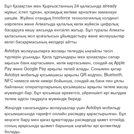
Бұл Қазақстан мен Қырғызстанның 24 қаласында already
жұмыс істеп тұрған, қоғамдық көлікке арналған заманауи
шешім. Жүйені отандық Innoforce технологиялық холдингі
әзірлеген және Алматыда қалалық көлік жүйесін цифрлық
басқаруға көшу аясында енгізіліп жатыр. Бұл туралы Алматы
қаласының жол қозғалысын ұйымдастыру және жолаушылар
көлігі басқармасының өкілдері айтты.
Avtobys жолаушыларға жолақы төлеудің ыңғайлы тәсіл
түрлерін ұсынады. Қала тұрғындары мен қонақтары сапар
ақысын банк картасымен, көлік картасымен, сондай-ақ Apple
Pay және Google Pay арқылы төлей алады. Сонымен қатар
Avtobys мобильді қосымшасы арқылы QR-кодпен, Bluetooth,
NFC немесе көлік нөмірі бойынша, сондай-ақ банк пен ұялы
байланыс операторларының қосымшасы арқылы төлем жасау
мүмкіндігі бар. Бұл қосымша әрекетсіз, үйреншікті әрі жылдам
төлем әдісін таңдауға мүмкіндік береді.
Жеңілдік санатындағы жолаушылар үшін Avtobys мобильді
қосымшасында тарифті онлайн рәсімдеу қарастырылған. Бұл
кеңсеге бару мен қағаз құжаттарды рәсімдеуді қажет етпейді,
соның арқасында қызмет барынша ыңғайлы әрі қолжетімді
болады.