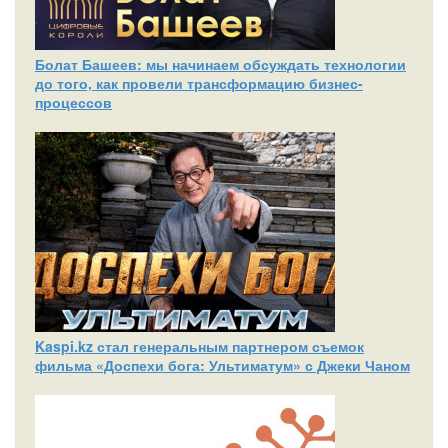
Болат Башеев: мы начинаем обсуждать технологии
до того, как провели трансформацию бизнес-
процессов
Kaspi.kz стал генеральным партнером съемок
фильма «Доспехи бога: Ультиматум» с Джеки Чаном