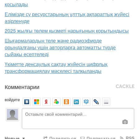
қосылады
Елімізде су ресурстарының ұлттық ақпараттық жүйесі
әзірленуде
2025 жылғы төлем қызметі нарығының қорытындысы
Шығармалардың теле және радиоэфирде
орындалғаны үшін авторларға автоматты түрде
сыйақы есептеледі
Үкіметте денсаулық сақтау жүйесін цифрлық
трансформациялау мәселесі талқыланды
Комментарии
войдите
Новые
Поделиться
Подписаться
RSS