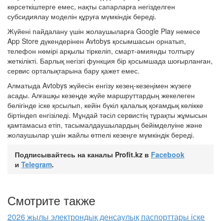
көрсеткіштерге емес, нақты сапарларға негізделген
субсидиялау моделін құруға мүмкіндік береді.
Жүйені пайдалану үшін жолаушыларға Google Play немесе
App Store дүкендерінен Avtobys қосымшасын орнатып,
телефон нөмірі арқылы тіркеліп, смарт-әмиянды толтыру
жеткілікті. Барлық негізгі функция бір қосымшада шоғырланған,
сервис орталықтарына бару қажет емес.
Алматыда Avtobys жүйесін енгізу кезең-кезеңімен жүзеге
асады. Алғашқы кезеңде жүйе маршруттардың жекелеген
бөлігінде іске қосылып, кейін бүкіл қалалық қоғамдық көлікке
біртіндеп енгізіледі. Мұндай тәсіл сервистің тұрақты жұмысын
қамтамасыз етіп, тасымалдаушылардың бейімделуіне және
жолаушылар үшін жайлы өтпелі кезеңге мүмкіндік береді.
Подписывайтесь на каналы Profit.kz в
Facebook
и
Telegram
.
Смотрите также
2026 жылы электрондық денсаулық паспорттары іске