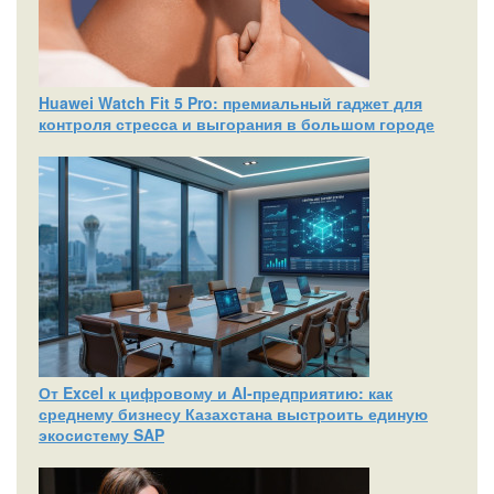
Huawei Watch Fit 5 Pro: премиальный гаджет для
контроля стресса и выгорания в большом городе
От Excel к цифровому и AI‑предприятию: как
среднему бизнесу Казахстана выстроить единую
экосистему SAP