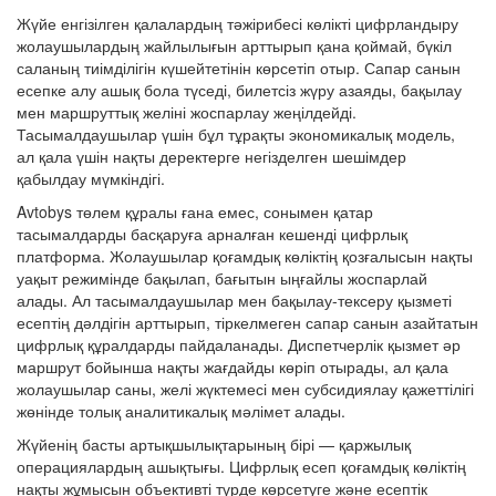
Жүйе енгізілген қалалардың тәжірибесі көлікті цифрландыру
жолаушылардың жайлылығын арттырып қана қоймай, бүкіл
саланың тиімділігін күшейтетінін көрсетіп отыр. Сапар санын
есепке алу ашық бола түседі, билетсіз жүру азаяды, бақылау
мен маршруттық желіні жоспарлау жеңілдейді.
Тасымалдаушылар үшін бұл тұрақты экономикалық модель,
ал қала үшін нақты деректерге негізделген шешімдер
қабылдау мүмкіндігі.
Avtobys төлем құралы ғана емес, сонымен қатар
тасымалдарды басқаруға арналған кешенді цифрлық
платформа. Жолаушылар қоғамдық көліктің қозғалысын нақты
уақыт режимінде бақылап, бағытын ыңғайлы жоспарлай
алады. Ал тасымалдаушылар мен бақылау-тексеру қызметі
есептің дәлдігін арттырып, тіркелмеген сапар санын азайтатын
цифрлық құралдарды пайдаланады. Диспетчерлік қызмет әр
маршрут бойынша нақты жағдайды көріп отырады, ал қала
жолаушылар саны, желі жүктемесі мен субсидиялау қажеттілігі
жөнінде толық аналитикалық мәлімет алады.
Жүйенің басты артықшылықтарының бірі — қаржылық
операциялардың ашықтығы. Цифрлық есеп қоғамдық көліктің
нақты жұмысын объективті түрде көрсетуге және есептік