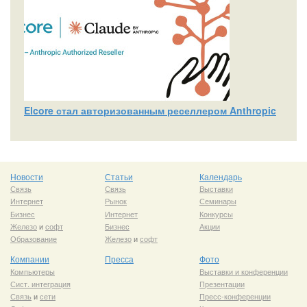
Elcore стал авторизованным реселлером Anthropic
Новости
Статьи
Календарь
Связь
Связь
Выставки
Интернет
Рынок
Семинары
Бизнес
Интернет
Конкурсы
Железо
и
софт
Бизнес
Акции
Образование
Железо
и
софт
Компании
Пресса
Фото
Компьютеры
Выставки и конференции
Сист. интеграция
Презентации
Связь
и
сети
Пресс-конференции