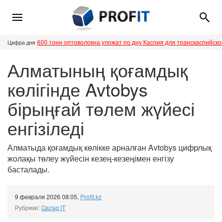
600 тонн оптоволокна уложат по дну Каспия для транскаспийск
Цифра дня
Алматының қоғамдық
көлігінде Avtobys
бірыңғай төлем жүйесі
енгізіледі
Алматыда қоғамдық көлікке арналған Avtobys цифрлық
жолақы төлеу жүйесін кезең-кезеңімен енгізу
басталады.
9 февраля 2026 08:05
,
Profit.kz
Рубрики:
Qazaq IT