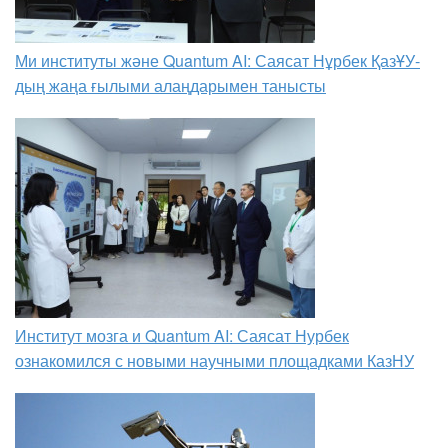
Ми институты және Quantum AI: Саясат Нұрбек ҚазҰУ-
дың жаңа ғылыми алаңдарымен танысты
Институт мозга и Quantum AI: Саясат Нурбек
ознакомился с новыми научными площадками КазНУ