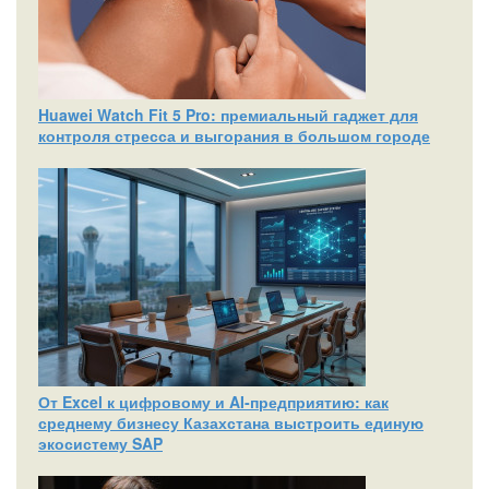
Huawei Watch Fit 5 Pro: премиальный гаджет для
контроля стресса и выгорания в большом городе
От Excel к цифровому и AI‑предприятию: как
среднему бизнесу Казахстана выстроить единую
экосистему SAP