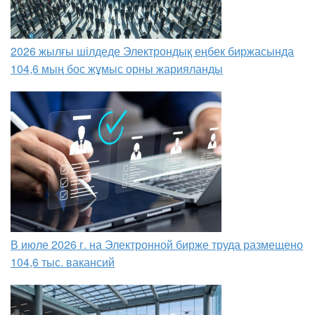
2026 жылғы шілдеде Электрондық еңбек биржасында
104,6 мың бос жұмыс орны жарияланды
В июле 2026 г. на Электронной бирже труда размещено
104,6 тыс. вакансий