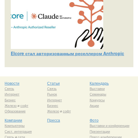
Elcore стал авторизованным реселлером Anthropic
Новости
Статьи
Календарь
Связь
Связь
Выставки
Интернет
Рынок
Семинары
Бизнес
Интернет
Конкурсы
Железо
и
софт
Бизнес
Акции
Образование
Железо
и
софт
Компании
Пресса
Фото
Компьютеры
Выставки и конференции
Сист. интеграция
Презентации
Связь
и
сети
Пресс-конференции