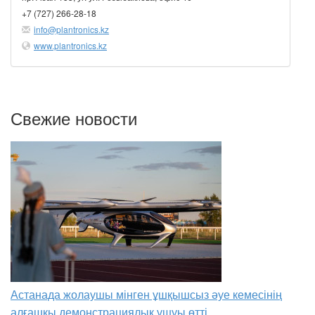
+7 (727) 266-28-18
info@plantronics.kz
www.plantronics.kz
Свежие новости
Астанада жолаушы мінген ұшқышсыз әуе кемесінің
алғашқы демонстрациялық ұшуы өтті