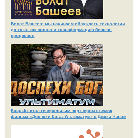
Болат Башеев: мы начинаем обсуждать технологии
до того, как провели трансформацию бизнес-
процессов
Kaspi.kz стал генеральным партнером съемок
фильма «Доспехи бога: Ультиматум» с Джеки Чаном