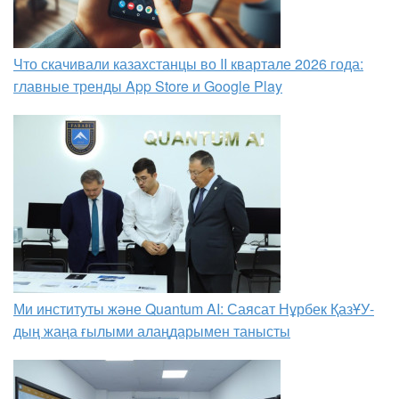
Что скачивали казахстанцы во II квартале 2026 года:
главные тренды App Store и Google Play
Ми институты және Quantum AI: Саясат Нұрбек ҚазҰУ-
дың жаңа ғылыми алаңдарымен танысты