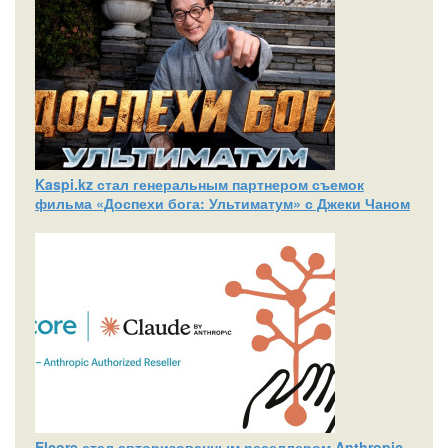
Kaspi.kz стал генеральным партнером съемок
фильма «Доспехи бога: Ультиматум» с Джеки Чаном
Elcore стал авторизованным реселлером Anthropic