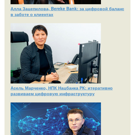
Алла Зацепилова, Bereke Bank: за цифровой баланс
в заботе о клиентах
Асель Марченко, НПК Нацбанка РК: итеративно
развиваем цифровую инфраструктуру