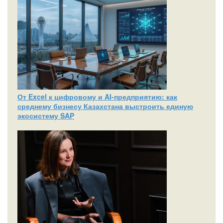
От Excel к цифровому и AI‑предприятию: как
среднему бизнесу Казахстана выстроить единую
экосистему SAP