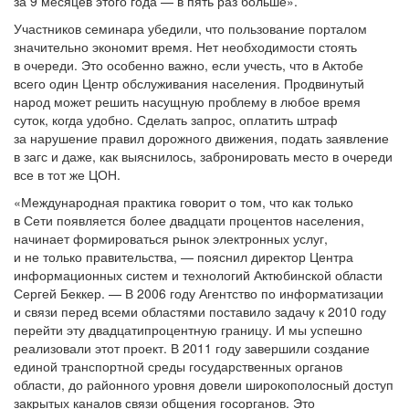
за 9 месяцев этого года — в пять раз больше».
Участников семинара убедили, что пользование порталом
значительно экономит время. Нет необходимости стоять
в очереди. Это особенно важно, если учесть, что в Актобе
всего один Центр обслуживания населения. Продвинутый
народ может решить насущную проблему в любое время
суток, когда удобно. Сделать запрос, оплатить штраф
за нарушение правил дорожного движения, подать заявление
в загс и даже, как выяснилось, забронировать место в очереди
все в тот же ЦОН.
«Международная практика говорит о том, что как только
в Сети появляется более двадцати процентов населения,
начинает формироваться рынок электронных услуг,
и не только правительства, — пояснил директор Центра
информационных систем и технологий Актюбинской области
Сергей Беккер. — В 2006 году Агентство по информатизации
и связи перед всеми областями поставило задачу к 2010 году
перейти эту двадцатипроцентную границу. И мы успешно
реализовали этот проект. В 2011 году завершили создание
единой транспортной среды государственных органов
области, до районного уровня довели широкополосный доступ
закрытых каналов связи общения госорганов. Это