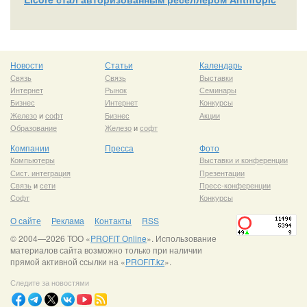
Новости
Статьи
Календарь
Связь
Связь
Выставки
Интернет
Рынок
Семинары
Бизнес
Интернет
Конкурсы
Железо
и
софт
Бизнес
Акции
Образование
Железо
и
софт
Компании
Пресса
Фото
Компьютеры
Выставки и конференции
Сист. интеграция
Презентации
Связь
и
сети
Пресс-конференции
Софт
Конкурсы
О сайте
Реклама
Контакты
RSS
© 2004—2026 ТОО «
PROFIT Online
». Использование
материалов сайта возможно только при наличии
прямой активной ссылки на «
PROFIT.kz
».
Следите за новостями