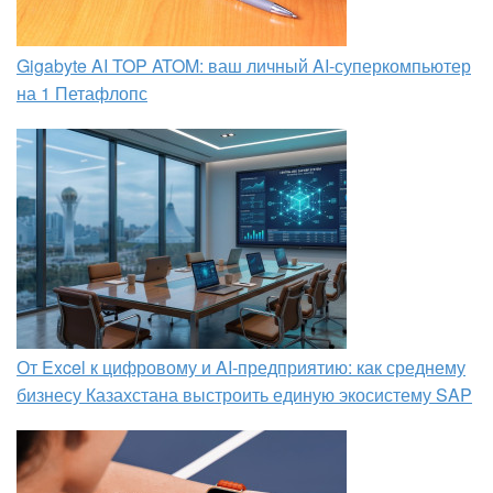
Gigabyte AI TOP ATOM: ваш личный AI-суперкомпьютер
на 1 Петафлопс
От Excel к цифровому и AI‑предприятию: как среднему
бизнесу Казахстана выстроить единую экосистему SAP