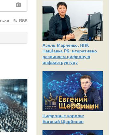
ться
RSS
Асель Марченко, НПК
Нацбанка РК: итеративно
развиваем цифровую
инфраструктуру
Цифровые короли:
Евгений Щербинин