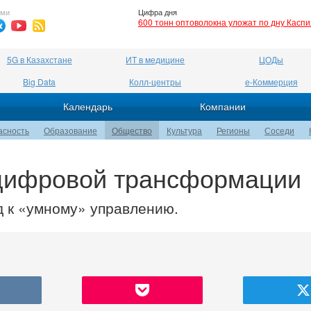
ями
Цифра дня
600 тонн оптоволокна уложат по дну Касп
5G в Казахстане
ИТ в медицине
ЦОДы
Big Data
Колл-центры
е-Коммерция
Календарь
Компании
асность
Образование
Общество
Культура
Регионы
Соседи
 цифровой трансформации
д к «умному» управлению.