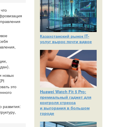
 что
ифровизация
управления
ивое
Казахстанский рынок IT-
себя
услуг вырос почти вдвое
авления,
ции,
дан).
и новых
KPI
вать это
Huawei Watch Fit 5 Pro:
енного
премиальный гаджет для
контроля стресса
о развития:
и выгорания в большом
руктуру,
городе