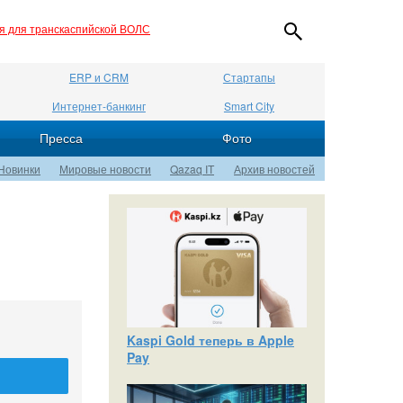
ия для транскаспийской ВОЛС
ERP и CRM
Стартапы
Интернет-банкинг
Smart City
Пресса
Фото
Новинки
Мировые новости
Qazaq IT
Архив новостей
Kaspi Gold теперь в Apple
Pay