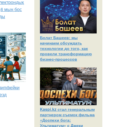
лектрондық
,6 мың бос
ды
Болат Башеев: мы
начинаем обсуждать
технологии до того, как
провели трансформацию
бизнес-процессов
 дипфейки
езд
Kaspi.kz стал генеральным
партнером съемок фильма
«Доспехи бога:
Ультиматум» с Джеки