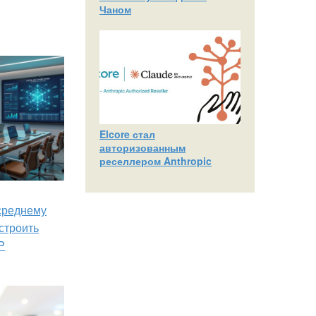
Чаном
Elcore стал
авторизованным
реселлером Anthropic
 среднему
строить
P