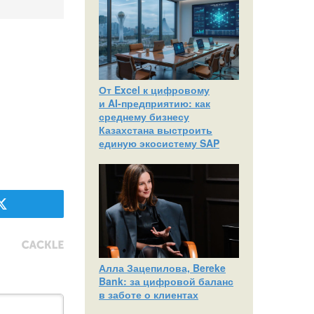
От Excel к цифровому
и AI‑предприятию: как
среднему бизнесу
Казахстана выстроить
единую экосистему SAP
Алла Зацепилова, Bereke
Bank: за цифровой баланс
в заботе о клиентах