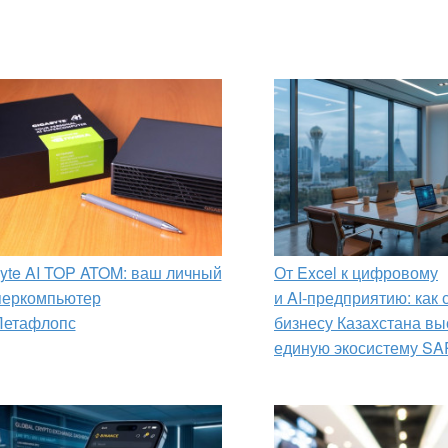
yte AI TOP ATOM: ваш личный
От Excel к цифровому
перкомпьютер
и AI‑предприятию: как
Петафлопс
бизнесу Казахстана вы
единую экосистему SA