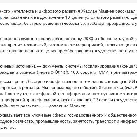
ного интеллекта и цифрового развития Жаслан Мадиев рассказал,
и
, направленных на достижение 10 целей устойчивого развития. Ц
беспечивает быстрые решения глобальных проблем, прозрачность 
анных невозможно реализовать повестку-2030 и обеспечить устойч
внедрение технологий, это комплекс мероприятий, включающих в 
ользование данных в целях преобразования государственного упр
лючевых источника — документы системы госпланирования (концеп
раждан и бизнеса (через e-Otinish, 109, соцсети, СМИ, приемы граж
ессы проще, быстрее и эффективнее, в том числе с помощью ИИ 
недряться в регионы. Мы понимаем, что в большей степени сейчас 
о. Поэтому карты цифровой трансформации помогут систематизиро
арт цифровой трансформации, охватывающих 72 сферы государств
тойчивого развития», — дополнил Мадиев.
 охватывает все ключевые сферы государственного и общественног
водное хозяйство, промышленность, занятость, транспорт и инфраст
авление.