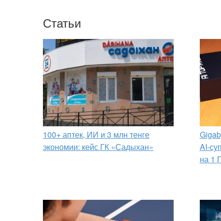
Статьи
100+ аптек, ИИ и 3 млн тенге
Gigab
экономии: кейс ГК «Садыхан»
AI-су
на 1 