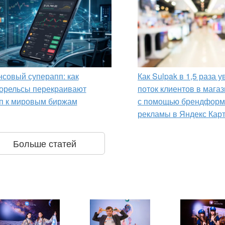
совый суперапп: как
Как Sulpak в 1,5 раза 
орельсы перекраивают
поток клиентов в мага
п к мировым биржам
с помощью брендформ
рекламы в Яндекс Кар
Больше статей