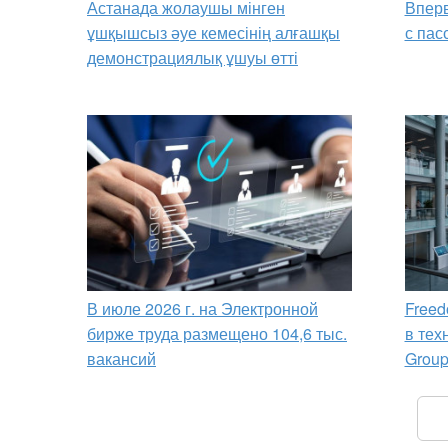
Астанада жолаушы мінген
Вперв
ұшқышсыз әуе кемесінің алғашқы
с пас
демонстрациялық ұшуы өтті
В июле 2026 г. на Электронной
Freed
бирже труда размещено 104,6 тыс.
в тех
вакансий
Grou