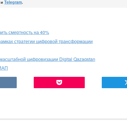
и
Telegram
.
зить смертность на 40%
 рамках стратегии цифровой трансформации
масштабной цифровизации Digital Qazaqstan
РИАП