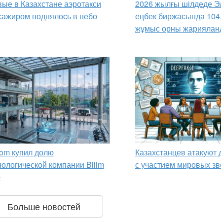
ые в Казахстане аэротакси
2026 жылғы шілдеде Э
сажиром поднялось в небо
еңбек биржасында 104
жұмыс орны жариялан
om купил долю
Казахстанцев атакуют
нологической компании Bilim
с участием мировых зв
p
Больше новостей