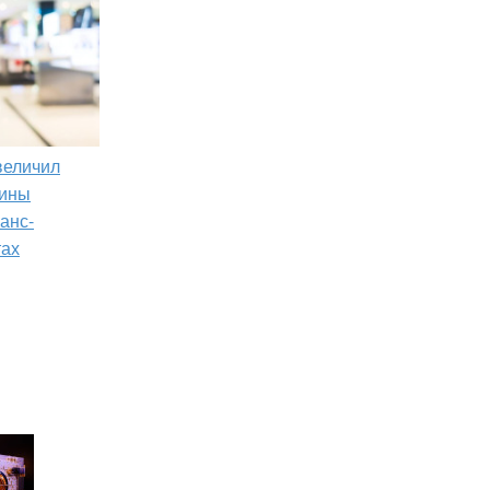
увеличил
зины
анс-
тах