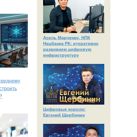
Асель Марченко, НПК
Нацбанка РК: итеративно
развиваем цифровую
инфраструктуру
 среднему
строить
P
Цифровые короли:
Евгений Щербинин