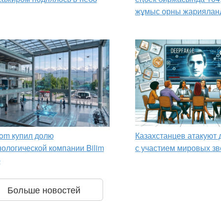
жұмыс орны жариялан
om купил долю
Казахстанцев атакуют
нологической компании Bilim
с участием мировых зв
p
Больше новостей