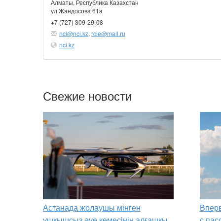
Алматы, Республика Казахстан
ул Жандосова 61а
+7 (727) 309-29-08
nci@nci.kz
,
rcie@mail.ru
nci.kz
Свежие новости
Астанада жолаушы мінген
Вперв
ұшқышсыз әуе кемесінің алғашқы
с пас