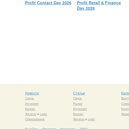
Profit Contact Day 2026
Profit Retail & Finance
Day 2026
Новости
Статьи
Кал
Связь
Связь
Выст
Интернет
Рынок
Сем
Бизнес
Интернет
Конк
Железо
и
софт
Бизнес
Акци
Образование
Железо
и
софт
О сайте
Реклама
Контакты
RSS