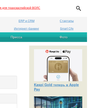
ия для транскаспийской ВОЛС
ERP и CRM
Стартапы
Интернет-банкинг
Smart City
Пресса
Фото
Kaspi Gold теперь в Apple
Pay