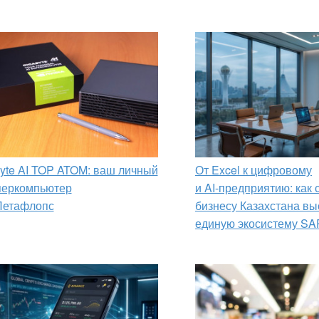
yte AI TOP ATOM: ваш личный
От Excel к цифровому
перкомпьютер
и AI‑предприятию: как
Петафлопс
бизнесу Казахстана вы
единую экосистему SA