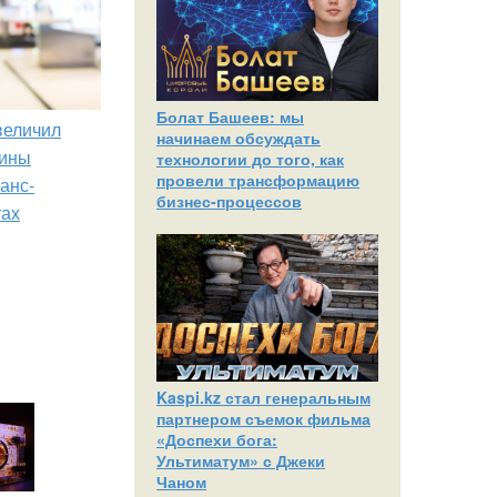
Болат Башеев: мы
увеличил
начинаем обсуждать
зины
технологии до того, как
провели трансформацию
анс-
бизнес-процессов
тах
Kaspi.kz стал генеральным
партнером съемок фильма
«Доспехи бога:
Ультиматум» с Джеки
Чаном