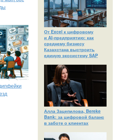
ды
От Excel к цифровому
и AI‑предприятию: как
среднему бизнесу
Казахстана выстроить
единую экосистему SAP
 дипфейки
езд
Алла Зацепилова, Bereke
Bank: за цифровой баланс
в заботе о клиентах