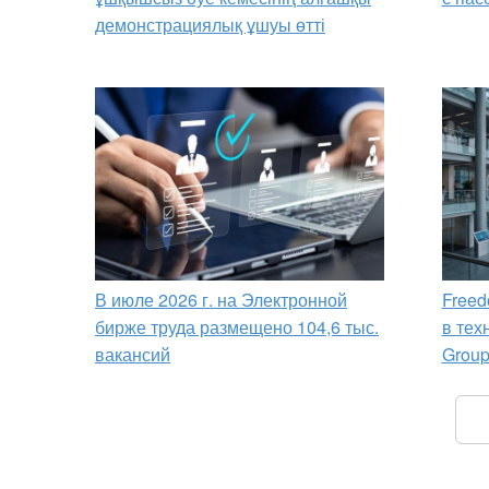
демонстрациялық ұшуы өтті
В июле 2026 г. на Электронной
Freed
бирже труда размещено 104,6 тыс.
в тех
вакансий
Grou