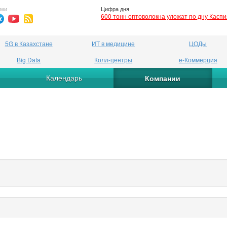
ями
Цифра дня
600 тонн оптоволокна уложат по дну Касп
5G в Казахстане
ИТ в медицине
ЦОДы
Big Data
Колл-центры
е-Коммерция
Календарь
Компании