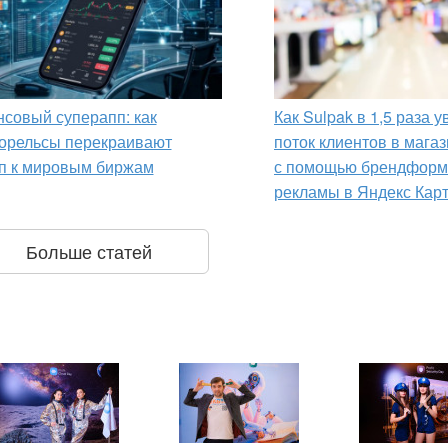
совый суперапп: как
Как Sulpak в 1,5 раза 
орельсы перекраивают
поток клиентов в мага
п к мировым биржам
с помощью брендформ
рекламы в Яндекс Кар
Больше статей