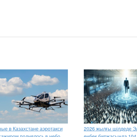
ые в Казахстане аэротакси
2026 жылғы шілдеде Э
сажиром поднялось в небо
еңбек биржасында 104