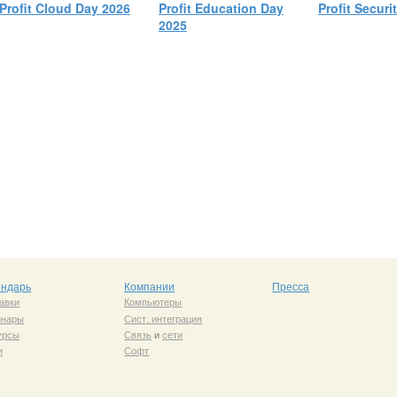
Profit Cloud Day 2026
Profit Education Day
Profit Securi
2025
ендарь
Компании
Пресса
авки
Компьютеры
инары
Сист. интеграция
урсы
Связь
и
сети
и
Софт