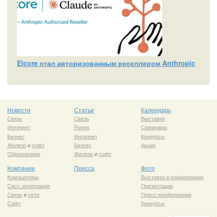
Elcore стал авторизованным реселлером Anthropic
Новости
Статьи
Календарь
Связь
Связь
Выставки
Интернет
Рынок
Семинары
Бизнес
Интернет
Конкурсы
Железо
и
софт
Бизнес
Акции
Образование
Железо
и
софт
Компании
Пресса
Фото
Компьютеры
Выставки и конференции
Сист. интеграция
Презентации
Связь
и
сети
Пресс-конференции
Софт
Конкурсы