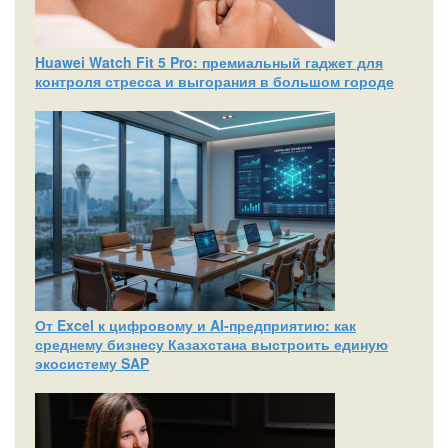
Huawei Watch Fit 5 Pro: премиальный гаджет для
контроля стресса и выгорания в большом городе
От Excel к цифровому и AI‑предприятию: как
среднему бизнесу Казахстана выстроить единую
экосистему SAP