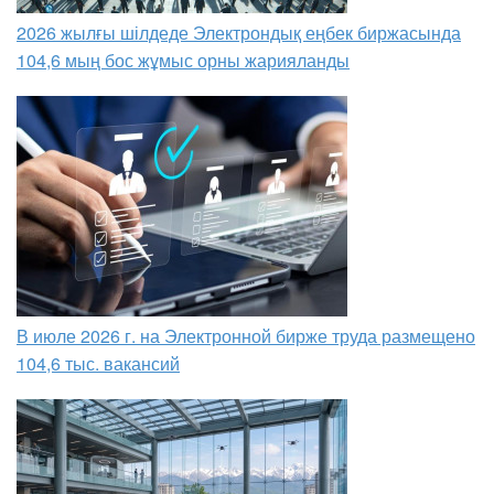
2026 жылғы шілдеде Электрондық еңбек биржасында
104,6 мың бос жұмыс орны жарияланды
В июле 2026 г. на Электронной бирже труда размещено
104,6 тыс. вакансий