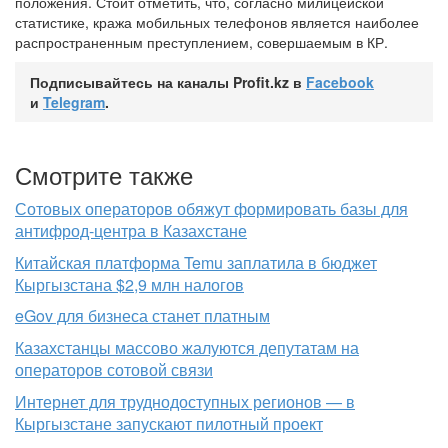
положения. Стоит отметить, что, согласно милицейской
статистике, кража мобильных телефонов является наиболее
распространенным преступлением, совершаемым в КР.
Подписывайтесь на каналы Profit.kz в
Facebook
и
Telegram
.
Смотрите также
Сотовых операторов обяжут формировать базы для
антифрод-центра в Казахстане
Китайская платформа Temu заплатила в бюджет
Кыргызстана $2,9 млн налогов
eGov для бизнеса станет платным
Казахстанцы массово жалуются депутатам на
операторов сотовой связи
Интернет для труднодоступных регионов — в
Кыргызстане запускают пилотный проект