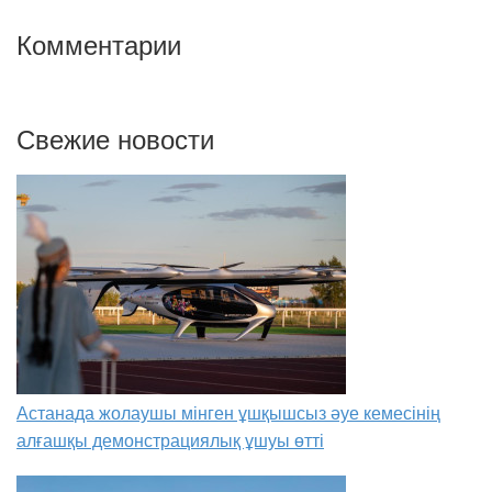
Комментарии
Свежие новости
Астанада жолаушы мінген ұшқышсыз әуе кемесінің
алғашқы демонстрациялық ұшуы өтті