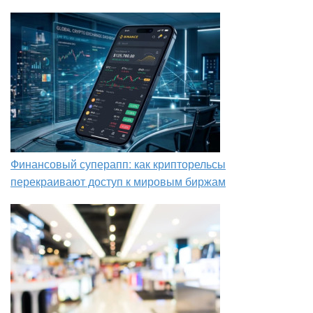
Финансовый суперапп: как крипторельсы
перекраивают доступ к мировым биржам