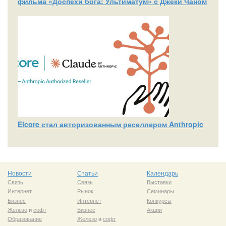
фильма «Доспехи бога: Ультиматум» с Джеки Чаном
Elcore стал авторизованным реселлером Anthropic
Новости
Статьи
Календарь
Связь
Связь
Выставки
Интернет
Рынок
Семинары
Бизнес
Интернет
Конкурсы
Железо
и
софт
Бизнес
Акции
Образование
Железо
и
софт