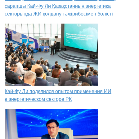
сарапшы Кай-Фу Ли Қазақстанның энергетика
секторында ЖИ қолдану тәжірибесімен бөлісті
Кай-Фу Ли поделился опытом применения ИИ
в энергетическом секторе РК