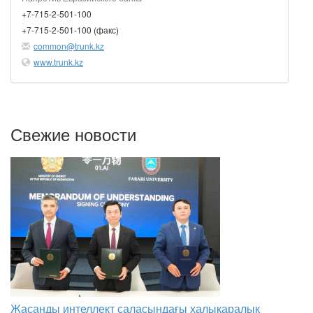
+7-715-2-501-100
+7-715-2-501-100 (факс)
common@trunk.kz
www.trunk.kz
Свежие новости
Жасанды интеллект саласындағы халықаралық