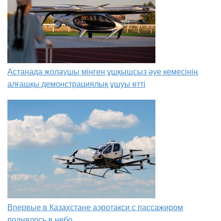
Астанада жолаушы мінген ұшқышсыз әуе кемесінің
алғашқы демонстрациялық ұшуы өтті
Впервые в Казахстане аэротакси с пассажиром
поднялось в небо