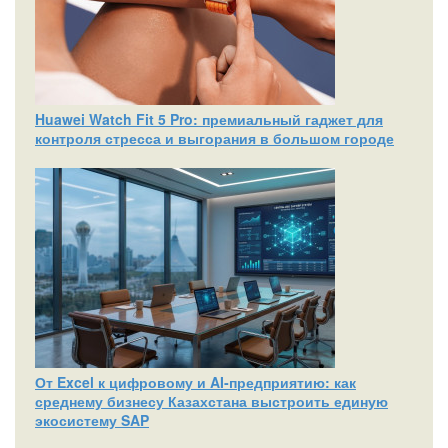
Huawei Watch Fit 5 Pro: премиальный гаджет для
контроля стресса и выгорания в большом городе
От Excel к цифровому и AI‑предприятию: как
среднему бизнесу Казахстана выстроить единую
экосистему SAP