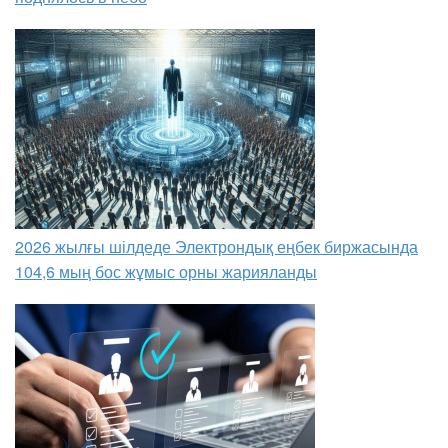
2026 жылғы шілдеде Электрондық еңбек биржасында
104,6 мың бос жұмыс орны жарияланды