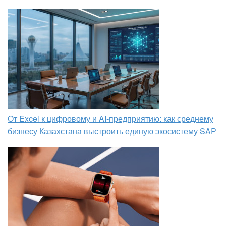
От Excel к цифровому и AI‑предприятию: как среднему
бизнесу Казахстана выстроить единую экосистему SAP