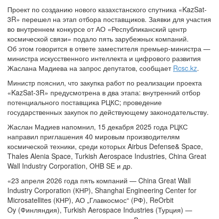
Проект по созданию нового казахстанского спутника «KazSat-
3R» перешел на этап отбора поставщиков. Заявки для участия
во внутреннем конкурсе от АО «Республиканский центр
космической связи» подало пять зарубежных компаний.
Об этом говорится в ответе заместителя премьер-министра —
министра искусственного интеллекта и цифрового развития
Жаслана Мадиева на запрос депутатов, сообщает
Rcsc.kz
.
Министр пояснил, что закупка работ по реализации проекта
«KazSat-3R» предусмотрена в два этапа: внутренний отбор
потенциального поставщика РЦКС; проведение
государственных закупок по действующему законодательству.
Жаслан Мадиев напомнил, 15 декабря 2025 года РЦКС
направил приглашения 40 мировым производителям
космической техники, среди которых Airbus Defense& Space,
Thales Alenia Space, Turkish Aerospace Industries, China Great
Wall Industry Corporation, OHB SE и др.
«23 апреля 2026 года пять компаний — China Great Wall
Industry Corporation (КНР), Shanghai Engineering Center for
Microsatellites (КНР), АО „Главкосмос“ (РФ), ReOrbit
Oy (Финляндия), Turkish Aerospace Industries (Турция) —