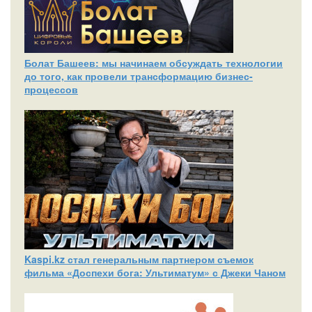
Болат Башеев: мы начинаем обсуждать технологии
до того, как провели трансформацию бизнес-
процессов
Kaspi.kz стал генеральным партнером съемок
фильма «Доспехи бога: Ультиматум» с Джеки Чаном