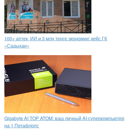
100+ аптек, ИИ и 3 млн тенге экономии: кейс ГК
«Садыхан»
Gigabyte AI TOP ATOM: ваш личный AI-суперкомпьютер
на 1 Петафлопс