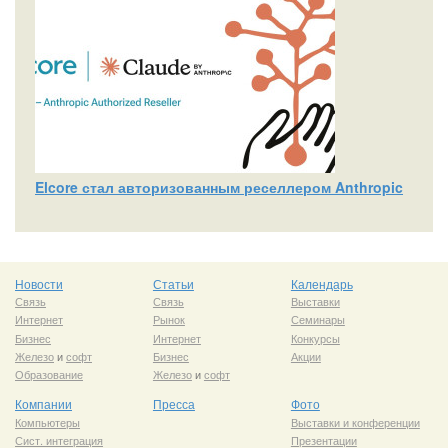
Elcore стал авторизованным реселлером Anthropic
Новости
Статьи
Календарь
Связь
Связь
Выставки
Интернет
Рынок
Семинары
Бизнес
Интернет
Конкурсы
Железо
и
софт
Бизнес
Акции
Образование
Железо
и
софт
Компании
Пресса
Фото
Компьютеры
Выставки и конференции
Сист. интеграция
Презентации