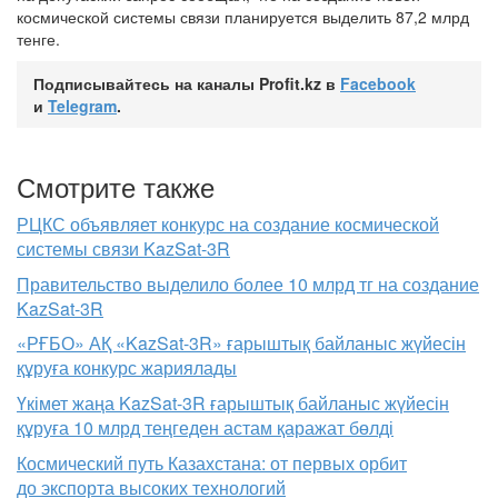
космической системы связи планируется выделить 87,2 млрд
тенге.
Подписывайтесь на каналы Profit.kz в
Facebook
и
Telegram
.
Смотрите также
РЦКС объявляет конкурс на создание космической
системы связи KazSat-3R
Правительство выделило более 10 млрд тг на создание
KazSat-3R
«РҒБО» АҚ «KazSat-3R» ғарыштық байланыс жүйесін
құруға конкурс жариялады
Үкімет жаңа KazSat-3R ғарыштық байланыс жүйесін
құруға 10 млрд теңгеден астам қаражат бөлді
Космический путь Казахстана: от первых орбит
до экспорта высоких технологий