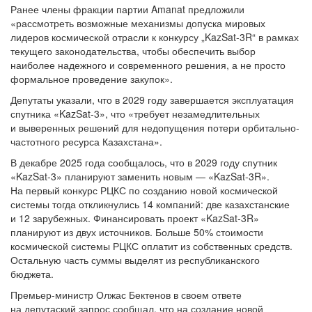
Ранее члены фракции партии Amanat предложили
«рассмотреть возможные механизмы допуска мировых
лидеров космической отрасли к конкурсу „KazSat-3R“ в рамках
текущего законодательства, чтобы обеспечить выбор
наиболее надежного и современного решения, а не просто
формальное проведение закупок».
Депутаты указали, что в 2029 году завершается эксплуатация
спутника «KazSat-3», что «требует незамедлительных
и выверенных решений для недопущения потери орбитально-
частотного ресурса Казахстана».
В декабре 2025 года сообщалось, что в 2029 году спутник
«KazSat-3» планируют заменить новым — «KazSat-3R».
На первый конкурс РЦКС по созданию новой космической
системы тогда откликнулись 14 компаний: две казахстанские
и 12 зарубежных. Финансировать проект «KazSat-3R»
планируют из двух источников. Больше 50% стоимости
космической системы РЦКС оплатит из собственных средств.
Остальную часть суммы выделят из республиканского
бюджета.
Премьер-министр Олжас Бектенов в своем ответе
на депутаский запрос сообщал, что на создание новой