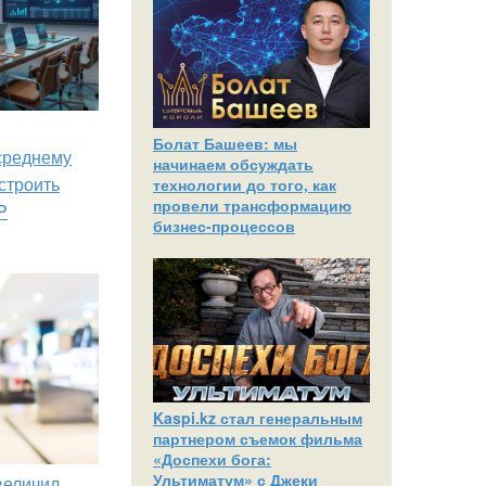
Болат Башеев: мы
 среднему
начинаем обсуждать
строить
технологии до того, как
провели трансформацию
P
бизнес-процессов
Kaspi.kz стал генеральным
партнером съемок фильма
«Доспехи бога:
Ультиматум» с Джеки
увеличил