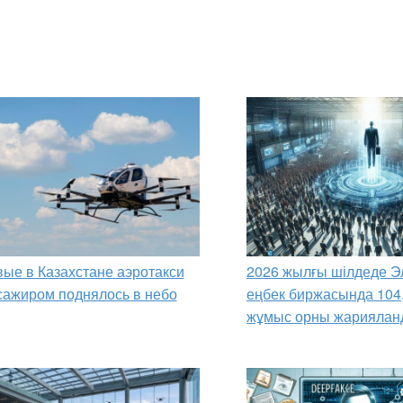
ые в Казахстане аэротакси
2026 жылғы шілдеде Э
сажиром поднялось в небо
еңбек биржасында 104
жұмыс орны жариялан