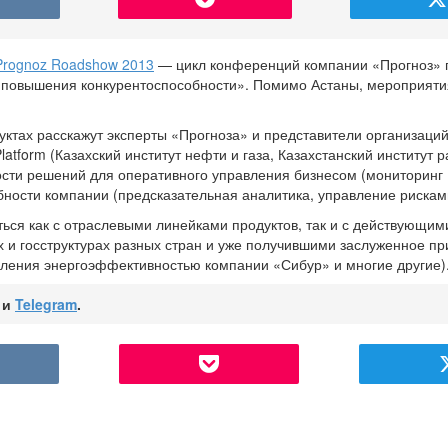
Prognoz Roadshow 2013
— цикл конференций компании «Прогноз» 
повышения конкурентоспособности». Помимо Астаны, мероприяти
ктах расскажут эксперты «Прогноза» и представители организаций
tform (Казахский институт нефти и газа, Казахстанский институт р
сти решений для оперативного управления бизнесом (мониторинг 
ности компании (предсказательная аналитика, управление рискам
ться как с отраслевыми линейками продуктов, так и с действующи
х и госструктурах разных стран и уже получившими заслуженное п
вления энергоэффективностью компании «Сибур» и многие другие)
и
Telegram
.