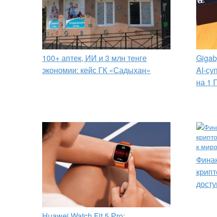
100+ аптек, ИИ и 3 млн тенге
Gigab
экономии: кейс ГК «Садыхан»
AI-су
на 1 
Финан
крипт
досту
Huawei Watch Fit 5 Pro: