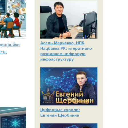
Асель Марченко, НПК
 дипфейки
Нацбанка РК: итеративно
езд
развиваем цифровую
инфраструктуру
Цифровые короли:
Евгений Щербинин