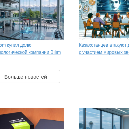
om купил долю
Казахстанцев атакуют
нологической компании Bilim
с участием мировых зв
p
Больше новостей