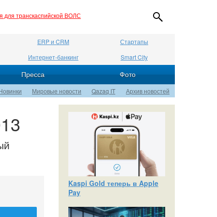
ия для транскаспийской ВОЛС
ERP и CRM
Стартапы
Интернет-банкинг
Smart City
Пресса
Фото
Новинки
Мировые новости
Qazaq IT
Архив новостей
013
ый
Kaspi Gold теперь в Apple
Pay