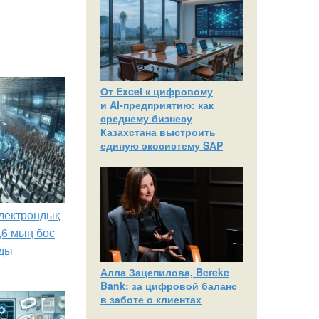
От Excel к цифровому
и AI‑предприятию: как
среднему бизнесу
Казахстана выстроить
единую экосистему SAP
лектрондық
,6 мың бос
ды
Алла Зацепилова, Bereke
Bank: за цифровой баланс
в заботе о клиентах