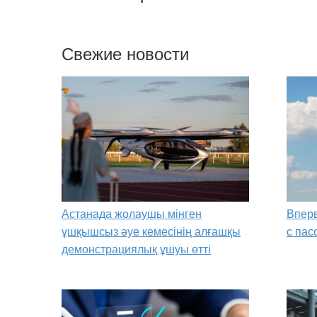
Свежие новости
Астанада жолаушы мінген
Вперв
ұшқышсыз әуе кемесінің алғашқы
с пас
демонстрациялық ұшуы өтті