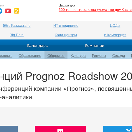
ями
Цифра дня
600 тонн оптоволокна уложат по дну Касп
5G в Казахстане
ИТ в медицине
ЦОДы
Big Data
Колл-центры
е-Коммерция
Календарь
Компании
асность
Образование
Общество
Культура
Регионы
Соседи
нций Prognoz Roadshow 2
конференций компании «Прогноз», посвященн
-аналитики.