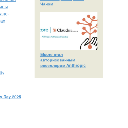
Чаном
зины
анс-
тах
Elcore стал
авторизованным
реселлером Anthropic
ty Day 2025