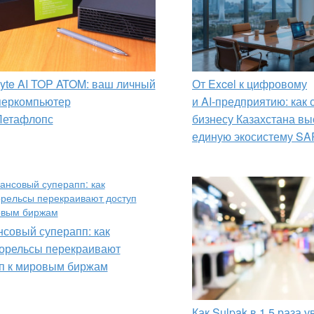
yte AI TOP ATOM: ваш личный
От Excel к цифровому
перкомпьютер
и AI‑предприятию: как
Петафлопс
бизнесу Казахстана вы
единую экосистему SA
совый суперапп: как
орельсы перекраивают
п к мировым биржам
Как Sulpak в 1,5 раза 