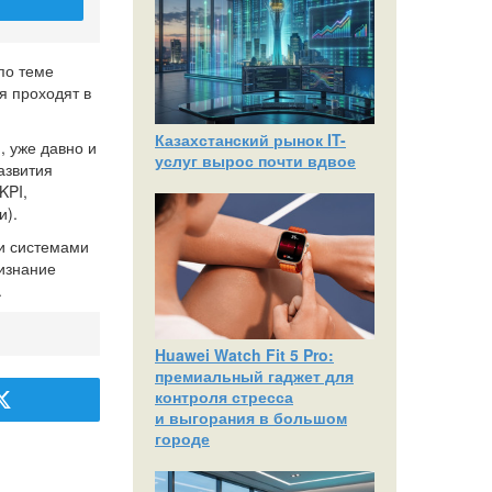
по теме
я проходят в
Казахстанский рынок IT-
, уже давно и
услуг вырос почти вдвое
азвития
KPI,
и).
ми системами
ризнание
.
Huawei Watch Fit 5 Pro:
премиальный гаджет для
контроля стресса
и выгорания в большом
городе