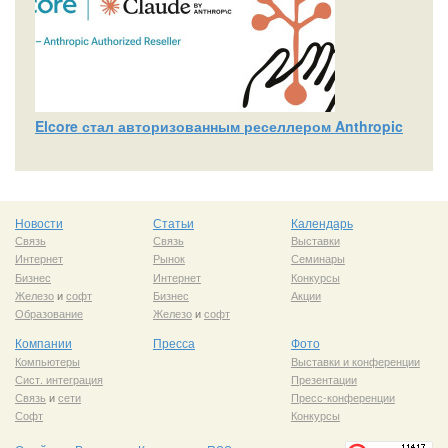
Elcore стал авторизованным реселлером Anthropic
Новости
Статьи
Календарь
Связь
Связь
Выставки
Интернет
Рынок
Семинары
Бизнес
Интернет
Конкурсы
Железо
и
софт
Бизнес
Акции
Образование
Железо
и
софт
Компании
Пресса
Фото
Компьютеры
Выставки и конференции
Сист. интеграция
Презентации
Связь
и
сети
Пресс-конференции
Софт
Конкурсы