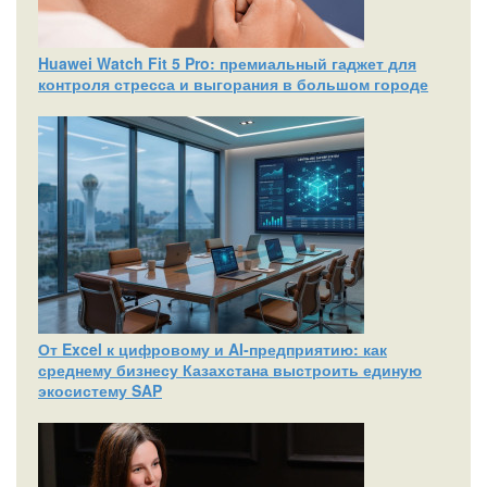
Huawei Watch Fit 5 Pro: премиальный гаджет для
контроля стресса и выгорания в большом городе
От Excel к цифровому и AI‑предприятию: как
среднему бизнесу Казахстана выстроить единую
экосистему SAP