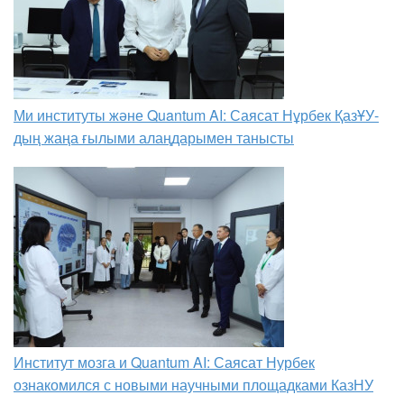
Ми институты және Quantum AI: Саясат Нұрбек ҚазҰУ-
дың жаңа ғылыми алаңдарымен танысты
Институт мозга и Quantum AI: Саясат Нурбек
ознакомился с новыми научными площадками КазНУ