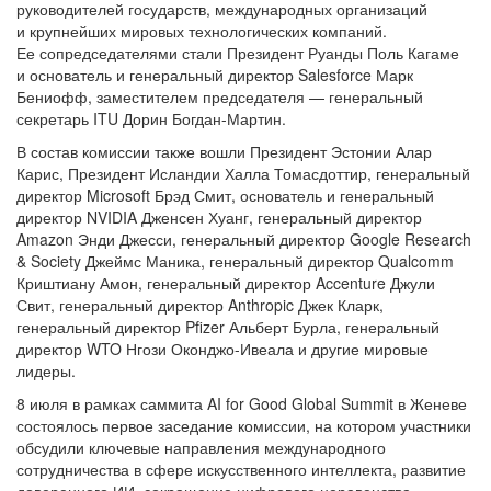
руководителей государств, международных организаций
и крупнейших мировых технологических компаний.
Ее сопредседателями стали Президент Руанды Поль Кагаме
и основатель и генеральный директор Salesforce Марк
Бениофф, заместителем председателя — генеральный
секретарь ITU Дорин Богдан-Мартин.
В состав комиссии также вошли Президент Эстонии Алар
Карис, Президент Исландии Халла Томасдоттир, генеральный
директор Microsoft Брэд Смит, основатель и генеральный
директор NVIDIA Дженсен Хуанг, генеральный директор
Amazon Энди Джесси, генеральный директор Google Research
& Society Джеймс Маника, генеральный директор Qualcomm
Криштиану Амон, генеральный директор Accenture Джули
Свит, генеральный директор Anthropic Джек Кларк,
генеральный директор Pfizer Альберт Бурла, генеральный
директор WTO Нгози Оконджо-Ивеала и другие мировые
лидеры.
8 июля в рамках саммита AI for Good Global Summit в Женеве
состоялось первое заседание комиссии, на котором участники
обсудили ключевые направления международного
сотрудничества в сфере искусственного интеллекта, развитие