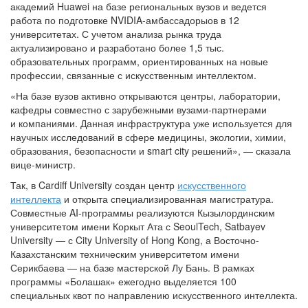
академий Huawei на базе региональных вузов и ведется
работа по подготовке NVIDIA-амбассадорыов в 12
университетах. С учетом анализа рынка труда
актуализировано и разработано более 1,5 тыс.
образовательных программ, ориентированных на новые
профессии, связанные с искусственным интеллектом.
«На базе вузов активно открываются центры, лаборатории,
кафедры совместно с зарубежными вузами-партнерами
и компаниями. Данная инфраструктура уже используется для
научных исследований в сфере медицины, экологии, химии,
образования, безопасности и smart city решений», — сказала
вице-министр.
Так, в Cardiff University создан центр
искусственного
интеллекта
и открыта специализированная магистратура.
Совместные AI-программы реализуются Кызылординским
университетом имени Коркыт Ата с SeoulTech, Satbayev
University — с City University of Hong Kong, а Восточно-
Казахстанским техническим университетом имени
Серикбаева — на базе мастерской Лу Бань. В рамках
программы «Болашак» ежегодно выделяется 100
специальных квот по направлению искусственного интеллекта.