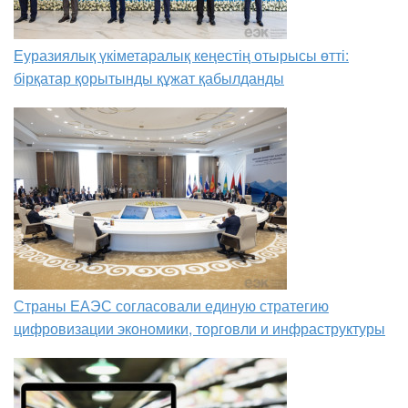
Еуразиялық үкіметаралық кеңестің отырысы өтті:
бірқатар қорытынды құжат қабылданды
Страны ЕАЭС согласовали единую стратегию
цифровизации экономики, торговли и инфраструктуры