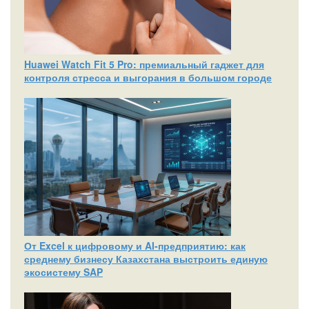
Huawei Watch Fit 5 Pro: премиальный гаджет для
контроля стресса и выгорания в большом городе
От Excel к цифровому и AI‑предприятию: как
среднему бизнесу Казахстана выстроить единую
экосистему SAP