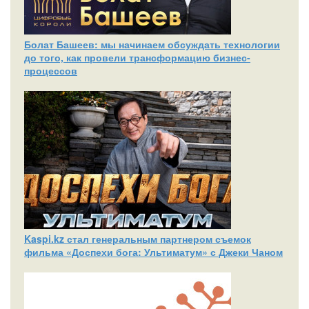
Болат Башеев: мы начинаем обсуждать технологии
до того, как провели трансформацию бизнес-
процессов
Kaspi.kz стал генеральным партнером съемок
фильма «Доспехи бога: Ультиматум» с Джеки Чаном