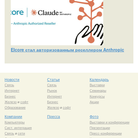
Elcore стал авторизованным реселлером Anthropic
Новости
Статьи
Календарь
Связь
Связь
Выставки
Интернет
Рынок
Семинары
Бизнес
Интернет
Конкурсы
Железо
и
софт
Бизнес
Акции
Образование
Железо
и
софт
Компании
Пресса
Фото
Компьютеры
Выставки и конференции
Сист. интеграция
Презентации
Связь
и
сети
Пресс-конференции