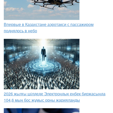
Впервые в Казахстане аэротакси с пассажиром
поднялось в небо
2026 жылғы шілдеде Электрондық еңбек биржасында
104,6 мың бос жұмыс орны жарияланды