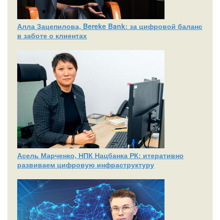
Алла Зацепилова, Bereke Bank: за цифровой баланс
в заботе о клиентах
Асель Марченко, НПК Нацбанка РК: итеративно
развиваем цифровую инфраструктуру