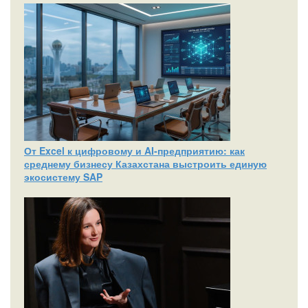
От Excel к цифровому и AI‑предприятию: как
среднему бизнесу Казахстана выстроить единую
экосистему SAP