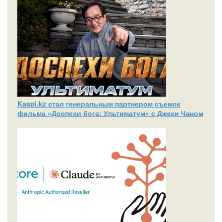
Kaspi.kz стал генеральным партнером съемок
фильма «Доспехи бога: Ультиматум» с Джеки Чаном