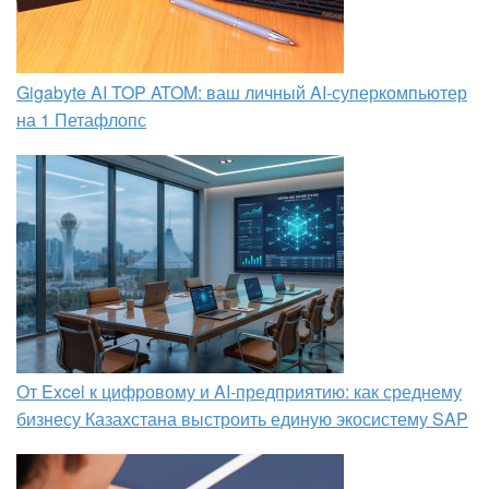
Gigabyte AI TOP ATOM: ваш личный AI-суперкомпьютер
на 1 Петафлопс
От Excel к цифровому и AI‑предприятию: как среднему
бизнесу Казахстана выстроить единую экосистему SAP