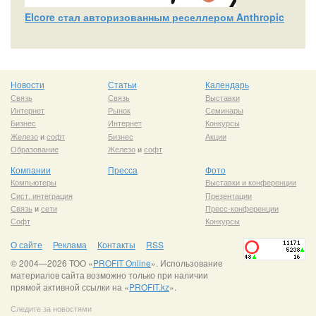
Elcore стал авторизованным реселлером Anthropic
Новости
Статьи
Календарь
Связь
Связь
Выставки
Интернет
Рынок
Семинары
Бизнес
Интернет
Конкурсы
Железо
и
софт
Бизнес
Акции
Образование
Железо
и
софт
Компании
Пресса
Фото
Компьютеры
Выставки и конференции
Сист. интеграция
Презентации
Связь
и
сети
Пресс-конференции
Софт
Конкурсы
О сайте
Реклама
Контакты
RSS
© 2004—2026 ТОО «
PROFIT Online
». Использование
материалов сайта возможно только при наличии
прямой активной ссылки на «
PROFIT.kz
».
Следите за новостями