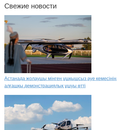
Свежие новости
Астанада жолаушы мінген ұшқышсыз әуе кемесінің
алғашқы демонстрациялық ұшуы өтті