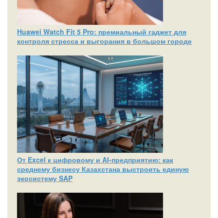
Huawei Watch Fit 5 Pro: премиальный гаджет для
контроля стресса и выгорания в большом городе
От Excel к цифровому и AI‑предприятию: как
среднему бизнесу Казахстана выстроить единую
экосистему SAP