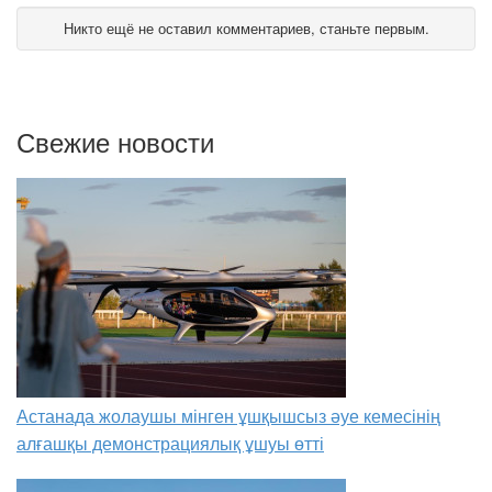
Никто ещё не оставил комментариев, станьте первым.
Свежие новости
Астанада жолаушы мінген ұшқышсыз әуе кемесінің
алғашқы демонстрациялық ұшуы өтті