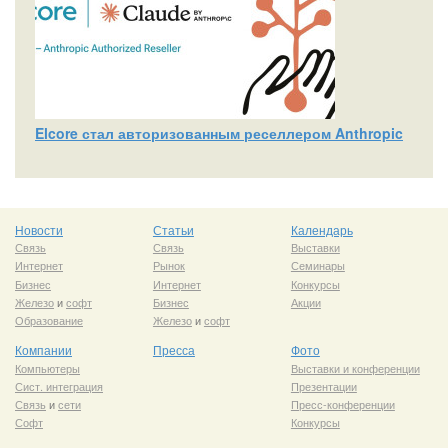
Elcore стал авторизованным реселлером Anthropic
Новости
Статьи
Календарь
Связь
Связь
Выставки
Интернет
Рынок
Семинары
Бизнес
Интернет
Конкурсы
Железо
и
софт
Бизнес
Акции
Образование
Железо
и
софт
Компании
Пресса
Фото
Компьютеры
Выставки и конференции
Сист. интеграция
Презентации
Связь
и
сети
Пресс-конференции
Софт
Конкурсы