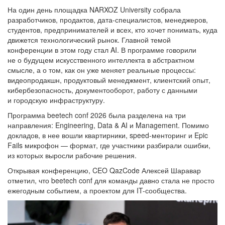
На один день площадка NARXOZ University собрала
разработчиков, продактов, дата-специалистов, менеджеров,
студентов, предпринимателей и всех, кто хочет понимать, куда
движется технологический рынок. Главной темой
конференции в этом году стал AI. В программе говорили
не о будущем искусственного интеллекта в абстрактном
смысле, а о том, как он уже меняет реальные процессы:
видеопродакшн, продуктовый менеджмент, клиентский опыт,
кибербезопасность, документооборот, работу с данными
и городскую инфраструктуру.
Программа beetech conf 2026 была разделена на три
направления: Engineering, Data & AI и Management. Помимо
докладов, в нее вошли квартирники, speed-менторинг и Epic
Fails микрофон — формат, где участники разбирали ошибки,
из которых выросли рабочие решения.
Открывая конференцию, CEO QazCode Алексей Шаравар
отметил, что beetech conf для команды давно стала не просто
ежегодным событием, а проектом для IT-сообщества.