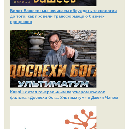
Болат Башеев: мы начинаем обсуждать технологии
до того, как провели трансформацию бизнес-
процессов
Kaspi.kz стал генеральным партнером съемок
фильма «Доспехи бога: Ультиматум» с Джеки Чаном