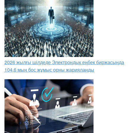
2026 жылғы шілдеде Электрондық еңбек биржасында
104,6 мың бос жұмыс орны жарияланды