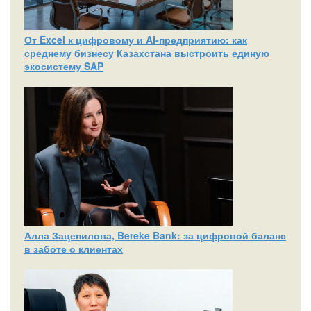
От Excel к цифровому и AI‑предприятию: как
среднему бизнесу Казахстана выстроить единую
экосистему SAP
Алла Зацепилова, Bereke Bank: за цифровой баланс
в заботе о клиентах