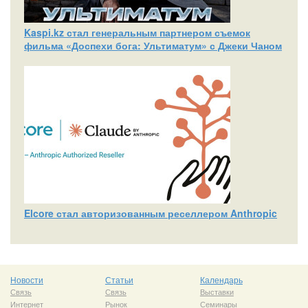
Kaspi.kz стал генеральным партнером съемок
фильма «Доспехи бога: Ультиматум» с Джеки Чаном
Elcore стал авторизованным реселлером Anthropic
Новости
Статьи
Календарь
Связь
Связь
Выставки
Интернет
Рынок
Семинары