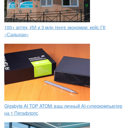
100+ аптек, ИИ и 3 млн тенге экономии: кейс ГК
«Садыхан»
Gigabyte AI TOP ATOM: ваш личный AI-суперкомпьютер
на 1 Петафлопс