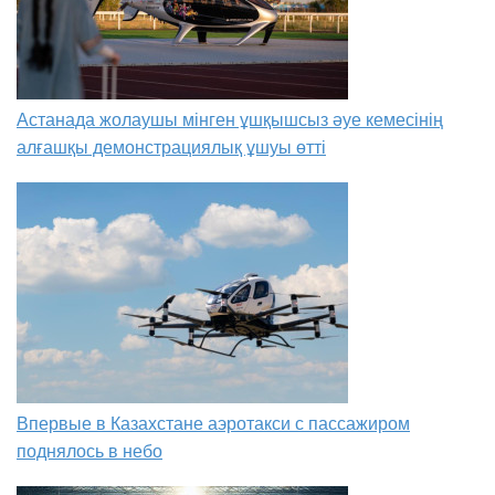
Астанада жолаушы мінген ұшқышсыз әуе кемесінің
алғашқы демонстрациялық ұшуы өтті
Впервые в Казахстане аэротакси с пассажиром
поднялось в небо