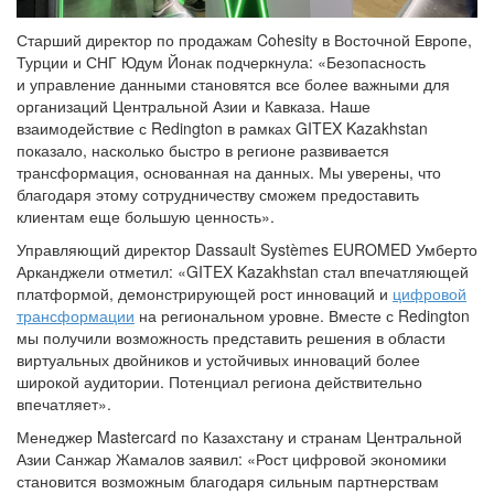
Старший директор по продажам Cohesity в Восточной Европе,
Турции и СНГ Юдум Йонак подчеркнула: «Безопасность
и управление данными становятся все более важными для
организаций Центральной Азии и Кавказа. Наше
взаимодействие с Redington в рамках GITEX Kazakhstan
показало, насколько быстро в регионе развивается
трансформация, основанная на данных. Мы уверены, что
благодаря этому сотрудничеству сможем предоставить
клиентам еще большую ценность».
Управляющий директор Dassault Systèmes EUROMED Умберто
Арканджели отметил: «GITEX Kazakhstan стал впечатляющей
платформой, демонстрирующей рост инноваций и
цифровой
трансформации
на региональном уровне. Вместе с Redington
мы получили возможность представить решения в области
виртуальных двойников и устойчивых инноваций более
широкой аудитории. Потенциал региона действительно
впечатляет».
Менеджер Mastercard по Казахстану и странам Центральной
Азии Санжар Жамалов заявил: «Рост цифровой экономики
становится возможным благодаря сильным партнерствам