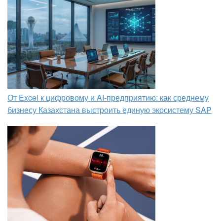
От Excel к цифровому и AI‑предприятию: как среднему
бизнесу Казахстана выстроить единую экосистему SAP