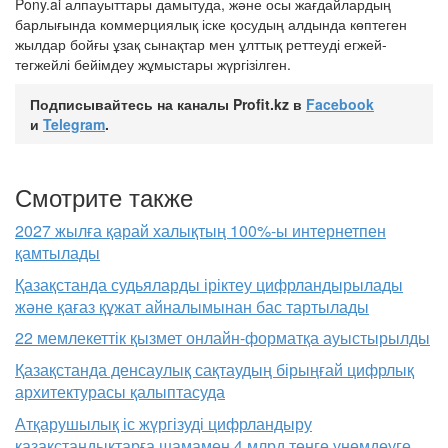
Pony.ai алпауыттары дамытуда, және осы жағдайлардың
барлығында коммерциялық іске қосудың алдында көптеген
жылдар бойғы ұзақ сынақтар мен ұлттық реттеуді егжей-
тегжейлі бейімдеу жұмыстары жүргізілген.
Подписывайтесь на каналы Profit.kz в
Facebook
и
Telegram
.
Смотрите также
2027 жылға қарай халықтың 100%-ы интернетпен
қамтылады
Қазақстанда судьяларды іріктеу цифрландырылады
және қағаз құжат айналымынан бас тартылады
22 мемлекеттік қызмет онлайн-форматқа ауыстырылды
Қазақстанда денсаулық сақтаудың бірыңғай цифрлық
архитектурасы қалыптасуда
Атқарушылық іс жүргізуді цифрландыру
қазақстандықтарға шамамен 4 млрд теңге үнемдеуге