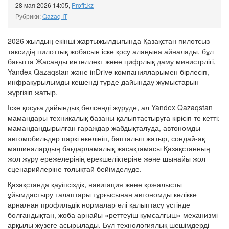
28 мая 2026 14:05
,
Profit.kz
Рубрики:
Qazaq IT
2026 жылдың екінші жартыжылдығында Қазақстан пилотсыз
таксидің пилоттық жобасын іске қосу алаңына айналады, бұл
бағытта Жасанды интеллект және цифрлық даму министрлігі,
Yandex Qazaqstan және inDrive компанияларымен бірлесіп,
инфрақұрылымды кешенді түрде дайындау жұмыстарын
жүргізіп жатыр.
Іске қосуға дайындық белсенді жүруде, ал Yandex Qazaqstan
мамандары техникалық базаны қалыптастыруға кірісіп те кетті:
мамандандырылған гараждар жабдықталуда, автономды
автомобильдер паркі әкелініп, бапталып жатыр, сондай-ақ
машиналардың бағдарламалық жасақтамасы Қазақстанның
жол жүру ережелерінің ерекшеліктеріне және шынайы жол
сценарийлеріне толықтай бейімделуде.
Қазақстанда қауіпсіздік, навигация және қозғалысты
ұйымдастыру талаптары тұрғысынан автономды көлікке
арналған профильдік нормалар әлі қалыптасу үстінде
болғандықтан, жоба арнайы «реттеуіш құмсалғыш» механизмі
арқылы жүзеге асырылады. Бұл технологиялық шешімдерді