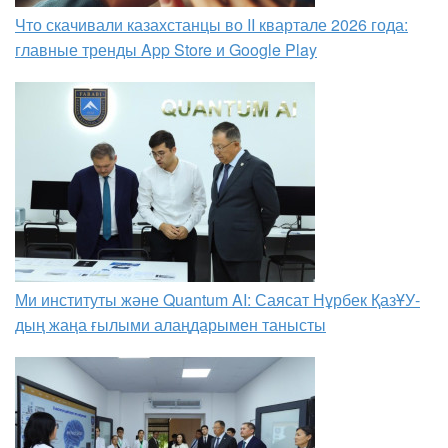
Что скачивали казахстанцы во II квартале 2026 года:
главные тренды App Store и Google Play
Ми институты және Quantum AI: Саясат Нұрбек ҚазҰУ-
дың жаңа ғылыми алаңдарымен танысты