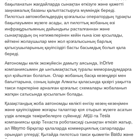
бақыланатын жағдайларда сынақтан өткізуге және қажетті
заңнамалық базаны қалыптастыруға мүмкіндік береді.
Пилотсыз автомобильдердің қозғалысы оператордың тұрақты
бақылауымен жүзеге асады, ал пилоттық жобаның өзі
инфрақұрылымның дайындығы расталғаннан және
сынақтардың оң нәтижелерінен кейін ғына іске қосылады,
өйткені жолаушылар мен жол қозғалысының барлық
қатысушыларының қауіпсіздігі басты басымдық болып қала
береді.
Автономды көлік экожүйесін дамыту аясында, inDrive
компаниясымен де ынтымақтастық туралы меморандумдарға
қол қойылған болатын. Олар жобаның басқа кезеңдері мен
бағыттарына, соның ішінде Алматы қаласында қазіргі уақытта
такси парктеріне арналған қозғалыс схемалары жобаланып
жатқан сатысында қосылатын болады.
Қазақстандық жоба автономды көлікті енгізу кезең-кезеңімен
және қауіпсіздікке жоғары талаптар қоя отырып жүзеге асатын
үздік әлемдік тәжірибелерге сүйенеді: АҚШ-та Tesla
компаниясы қазір Техаста роботаксиді сынақтан өткізіп жатыр,
ал Waymo бірқатар қалаларда коммерциялық сапарларды
орындап үлгерді; Қытайда пилотсыз такси қызметін Baidu және