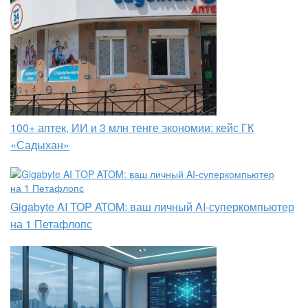
100+ аптек, ИИ и 3 млн тенге экономии: кейс ГК
«Садыхан»
Gigabyte AI TOP ATOM: ваш личный AI-суперкомпьютер
на 1 Петафлопс