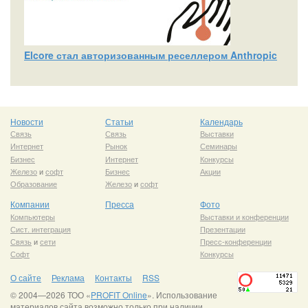
Elcore стал авторизованным реселлером Anthropic
Новости
Статьи
Календарь
Связь
Связь
Выставки
Интернет
Рынок
Семинары
Бизнес
Интернет
Конкурсы
Железо
и
софт
Бизнес
Акции
Образование
Железо
и
софт
Компании
Пресса
Фото
Компьютеры
Выставки и конференции
Сист. интеграция
Презентации
Связь
и
сети
Пресс-конференции
Софт
Конкурсы
О сайте
Реклама
Контакты
RSS
© 2004—2026 ТОО «
PROFIT Online
». Использование
материалов сайта возможно только при наличии