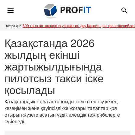
600 тонн оптоволокна уложат по дну Каспия для транскаспийск
Цифра дня
Қазақстанда 2026
жылдың екінші
жартыжылдығында
пилотсыз такси іске
қосылады
Қазақстандық жоба автономды көлікті енгізу кезең-
кезеңімен және қауіпсіздікке жоғары талаптар қоя
отырып жүзеге асатын үздік әлемдік тәжірибелерге
сүйенеді.