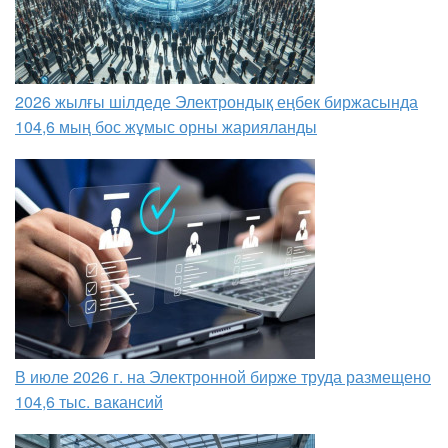
2026 жылғы шілдеде Электрондық еңбек биржасында
104,6 мың бос жұмыс орны жарияланды
В июле 2026 г. на Электронной бирже труда размещено
104,6 тыс. вакансий