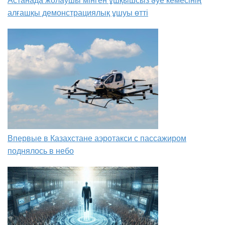
алғашқы демонстрациялық ұшуы өтті
Впервые в Казахстане аэротакси с пассажиром
поднялось в небо