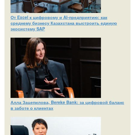
От Excel к цифровому и AI‑предприятию: как
среднему бизнесу Казахстана выстроить единую
экосистему SAP
Алла Зацепилова, Bereke Bank: за цифровой баланс
в заботе о клиентах