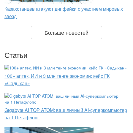
Казахстанцев атакуют дипфейки с участием мировых
звезд
Больше новостей
Статьи
100+ аптек, ИИ и 3 млн тенге экономии: кейс ГК
«Садыхан»
Gigabyte AI TOP ATOM: ваш личный AI-суперкомпьютер
на 1 Петафлопс