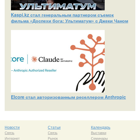
Kaspi.kz стал генеральным партнером съемок
фильма «Доспехи бога: Ультиматум» с Джеки Чаном
Elcore стал авторизованным реселлером Anthropic
Новости
Статьи
Календарь
Связь
Связь
Выставки
Интернет
Рынок
Семинары