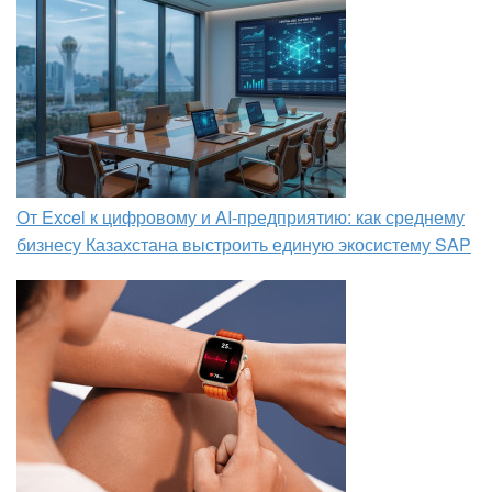
От Excel к цифровому и AI‑предприятию: как среднему
бизнесу Казахстана выстроить единую экосистему SAP