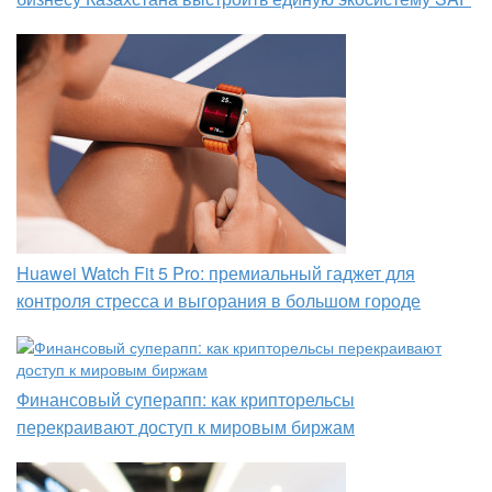
Huawei Watch Fit 5 Pro: премиальный гаджет для
контроля стресса и выгорания в большом городе
Финансовый суперапп: как крипторельсы
перекраивают доступ к мировым биржам