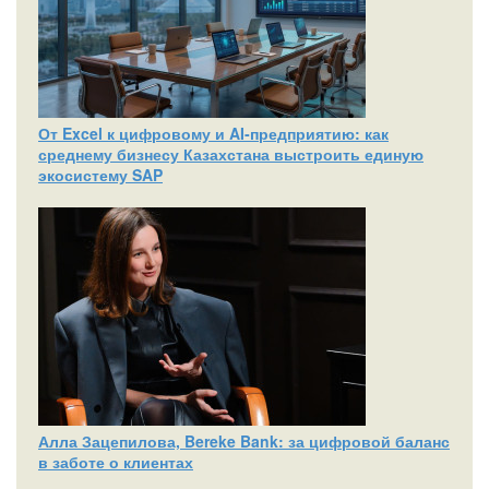
От Excel к цифровому и AI‑предприятию: как
среднему бизнесу Казахстана выстроить единую
экосистему SAP
Алла Зацепилова, Bereke Bank: за цифровой баланс
в заботе о клиентах