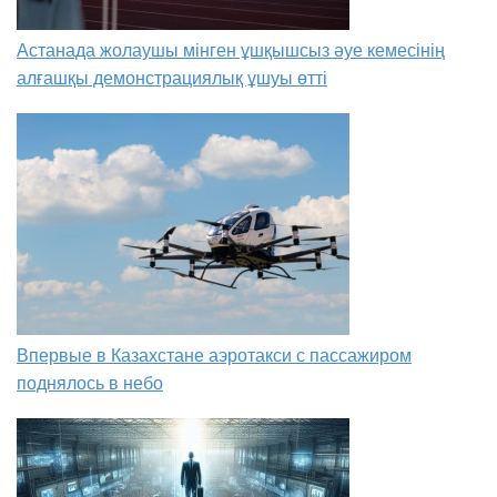
Астанада жолаушы мінген ұшқышсыз әуе кемесінің
алғашқы демонстрациялық ұшуы өтті
Впервые в Казахстане аэротакси с пассажиром
поднялось в небо