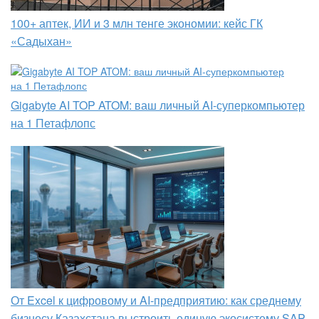
100+ аптек, ИИ и 3 млн тенге экономии: кейс ГК
«Садыхан»
Gigabyte AI TOP ATOM: ваш личный AI-суперкомпьютер
на 1 Петафлопс
От Excel к цифровому и AI‑предприятию: как среднему
бизнесу Казахстана выстроить единую экосистему SAP