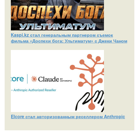
Kaspi.kz стал генеральным партнером съемок
фильма «Доспехи бога: Ультиматум» с Джеки Чаном
Elcore стал авторизованным реселлером Anthropic