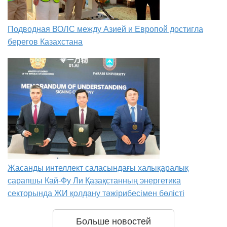
Подводная ВОЛС между Азией и Европой достигла
берегов Казахстана
Жасанды интеллект саласындағы халықаралық
сарапшы Кай-Фу Ли Қазақстанның энергетика
секторында ЖИ қолдану тәжірибесімен бөлісті
Больше новостей