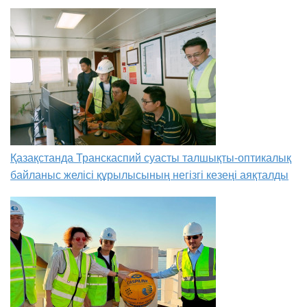
Қазақстанда Транскаспий суасты талшықты-оптикалық
байланыс желісі құрылысының негізгі кезеңі аяқталды