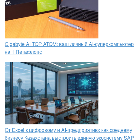
Gigabyte AI TOP ATOM: ваш личный AI-суперкомпьютер
на 1 Петафлопс
От Excel к цифровому и AI‑предприятию: как среднему
бизнесу Казахстана выстроить единую экосистему SAP