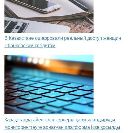
В Казахстане оцифровали реальный доступ женщин
к банковским кредитам
Қазақстанда әйел кәсіпкерлерді қаржыландыруды
мониторингтеуге арналған платформа іске қосылды