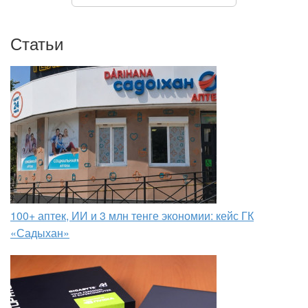
Статьи
100+ аптек, ИИ и 3 млн тенге экономии: кейс ГК
«Садыхан»