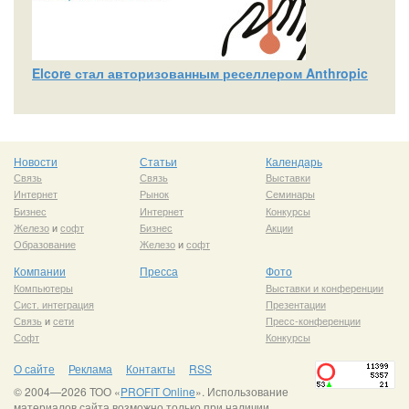
Elcore стал авторизованным реселлером Anthropic
Новости
Статьи
Календарь
Связь
Связь
Выставки
Интернет
Рынок
Семинары
Бизнес
Интернет
Конкурсы
Железо
и
софт
Бизнес
Акции
Образование
Железо
и
софт
Компании
Пресса
Фото
Компьютеры
Выставки и конференции
Сист. интеграция
Презентации
Связь
и
сети
Пресс-конференции
Софт
Конкурсы
О сайте
Реклама
Контакты
RSS
© 2004—2026 ТОО «
PROFIT Online
». Использование
материалов сайта возможно только при наличии