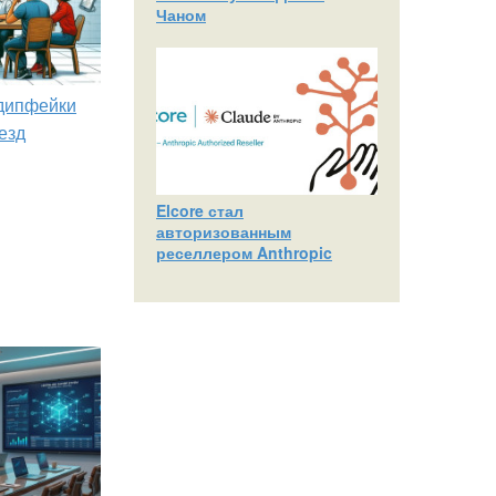
Чаном
 дипфейки
езд
Elcore стал
авторизованным
реселлером Anthropic