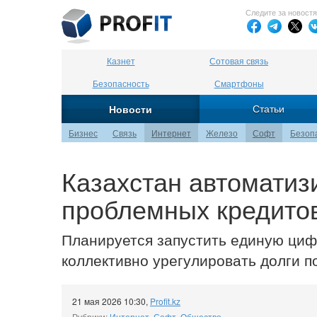
Следите за новост
Казнет
Сотовая связь
Безопасность
Смартфоны
Статьи
Новости
Бизнес
Связь
Интернет
Железо
Софт
Безоп
Казахстан автоматиз
проблемных кредито
Планируется запустить единую циф
коллективно урегулировать долги п
21 мая 2026 10:30
,
Profit.kz
Рубрики:
Интернет
,
Софт
,
Общество