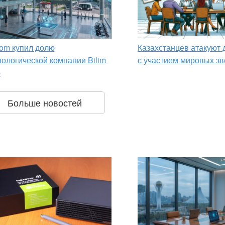
om купил долю
Казахстанцев атакуют
нологической компании Bilim
с участием мировых зв
p
Больше новостей