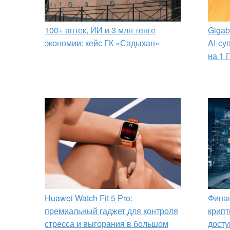
100+ аптек, ИИ и 3 млн тенге
Gigab
экономии: кейс ГК «Садыхан»
AI-су
на 1 
Huawei Watch Fit 5 Pro:
Финан
премиальный гаджет для контроля
крипт
стресса и выгорания в большом
досту