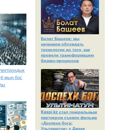
Болат Башеев: мы
начинаем обсуждать
технологии до того, как
провели трансформацию
бизнес-процессов
лектрондық
,6 мың бос
ды
Kaspi.kz стал генеральным
партнером съемок фильма
«Доспехи бога:
Ультиматум» с Джеки