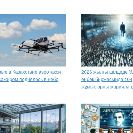
ые в Казахстане аэротакси
2026 жылғы шілдеде Э
сажиром поднялось в небо
еңбек биржасында 104
жұмыс орны жариялан