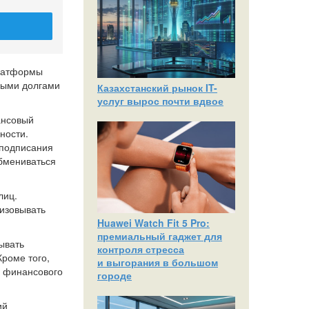
платформы
ными долгами
Казахстанский рынок IT-
услуг вырос почти вдвое
ансовый
ности.
 подписания
обмениваться
лиц.
изовывать
Huawei Watch Fit 5 Pro:
премиальный гаджет для
ывать
контроля стресса
роме того,
и выгорания в большом
я финансового
городе
ий