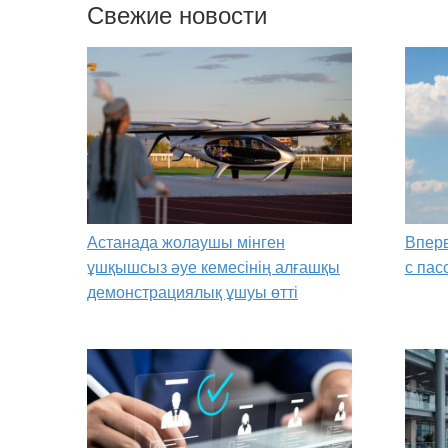
Свежие новости
Астанада жолаушы мінген
Вперв
ұшқышсыз әуе кемесінің алғашқы
с пас
демонстрациялық ұшуы өтті