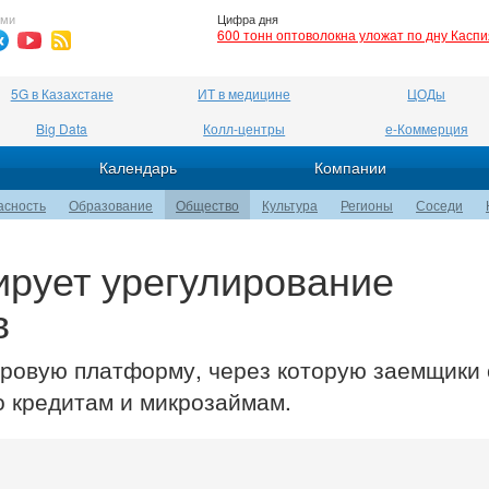
ями
Цифра дня
600 тонн оптоволокна уложат по дну Касп
5G в Казахстане
ИТ в медицине
ЦОДы
Big Data
Колл-центры
е-Коммерция
Календарь
Компании
асность
Образование
Общество
Культура
Регионы
Соседи
ирует урегулирование
в
ровую платформу, через которую заемщики 
о кредитам и микрозаймам.