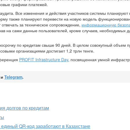
новые графики платежей.
аудита. Все изменения и действия участников системы планируют
орму также планируют перевести на новую модель функционирован
 отвечать за техническое сопровождение,
информационную безопа
рав на сами данные пользователей, кроме случаев, необходимых д
просрочку по кредитам свыше 90 дней. В целом совокупный объем 
овыми организациями достигает 1,2 трлн тенге.
нференция
PROFIT Infrastructure Day
, посвященная умной инфрастр
и
Telegram
.
ия долгов по кредитам
ты
 единый QR-код заработают в Казахстане