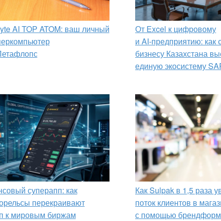
yte AI TOP ATOM: ваш личный
От Excel к цифровому
перкомпьютер
и AI‑предприятию: как
Петафлопс
бизнесу Казахстана вы
единую экосистему SA
совый суперапп: как
Как Sulpak в 1,5 раза 
орельсы перекраивают
поток клиентов в мага
п к мировым биржам
с помощью брендформ