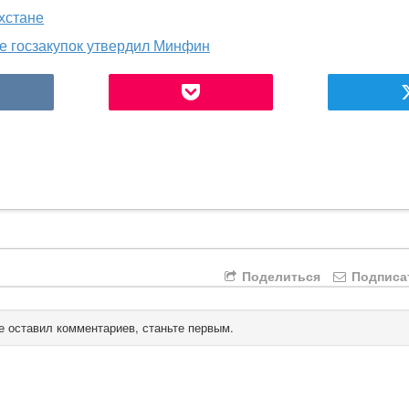
хстане
ме госзакупок утвердил Минфин
Поделиться
Подписа
е оставил комментариев, станьте первым.