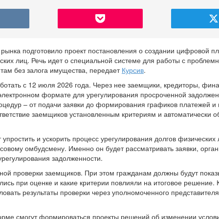
о рынка подготовило проект постановления о создании цифровой 
ских лиц. Речь идет о специальной системе для работы с проблем
там без залога имущества, передает
Курсив
.
ботать с 12 июля 2026 года. Через нее заемщики, кредиторы, фин
 электронном формате для урегулирования просроченной задолжен
оцедур – от подачи заявки до формирования графиков платежей и
оответствие заемщиков установленным критериям и автоматически 
упростить и ускорить процесс урегулирования долгов физических 
овому омбудсмену. Именно он будет рассматривать заявки, орган
урегулирования задолженности.
ной проверки заемщиков. При этом гражданам должны будут показ
ись при оценке и какие критерии повлияли на итоговое решение. К
овать результаты проверки через уполномоченного представител
орме смогут формироваться проекты решений об изменении услов