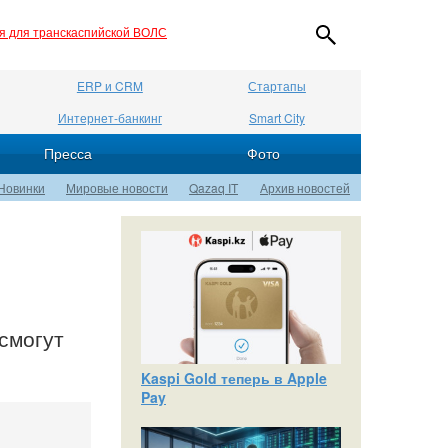
ия для транскаспийской ВОЛС
ERP и CRM
Стартапы
Интернет-банкинг
Smart City
Пресса
Фото
Новинки
Мировые новости
Qazaq IT
Архив новостей
смогут
Kaspi Gold теперь в Apple
Pay