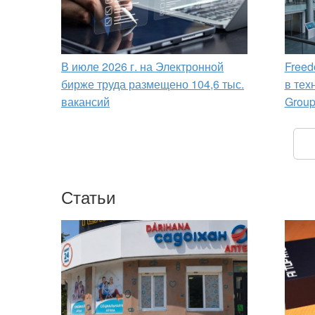
В июле 2026 г. на Электронной
Freed
бирже труда размещено 104,6 тыс.
в тех
вакансий
Grou
Статьи