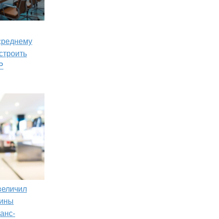
 среднему
строить
P
увеличил
зины
анс-