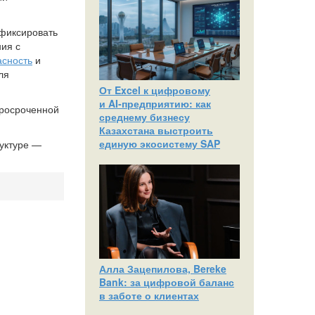
 фиксировать
ия с
сность
и
ля
От Excel к цифровому
и AI‑предприятию: как
просроченной
среднему бизнесу
Казахстана выстроить
единую экосистему SAP
уктуре —
Алла Зацепилова, Bereke
Bank: за цифровой баланс
в заботе о клиентах