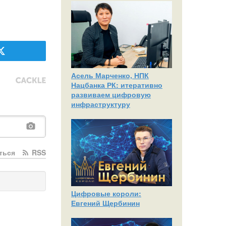
Асель Марченко, НПК
Нацбанка РК: итеративно
развиваем цифровую
инфраструктуру
ться
RSS
Цифровые короли:
Евгений Щербинин