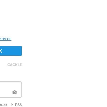
изисов
ться
RSS