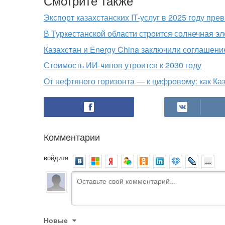
Смотрите также
Экспорт казахстанских IT-услуг в 2025 году пре
В Туркестанской области строится солнечная э
Казахстан и Energy China заключили соглашени
Стоимость ИИ-чипов утроится к 2030 году
От нефтяного горизонта — к цифровому: как Ка
Комментарии
войдите
Новые