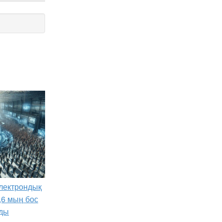
лектрондық
,6 мың бос
ды