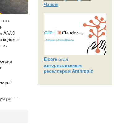
Чаном
рства
е
ия AAAG
й кодекс»
ении
Elcore стал
 серии
авторизованным
ие
реселлером Anthropic
оторый
уктуре —