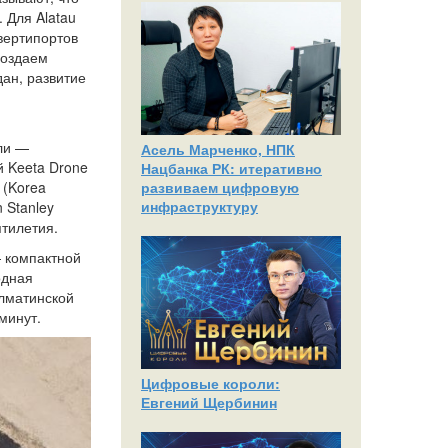
 Для Alatau
вертипортов
создаем
дан, развитие
сли —
Асель Марченко, НПК
й Keeta Drone
Нацбанка РК: итеративно
развиваем цифровую
 (Korea
инфраструктуру
 Stanley
ятилетия.
— компактной
одная
Алматинской
минут.
Цифровые короли:
Евгений Щербинин