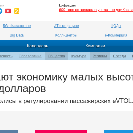
ями
Цифра дня
600 тонн оптоволокна уложат по дну Касп
5G в Казахстане
ИТ в медицине
ЦОДы
Big Data
Колл-центры
е-Коммерция
Календарь
Компании
асность
Образование
Общество
Культура
Регионы
Соседи
ают экономику малых высо
 долларов
полисы в регулировании пассажирских eVTOL