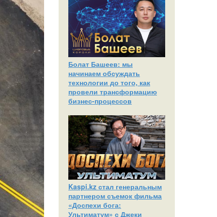
Болат Башеев: мы
начинаем обсуждать
технологии до того, как
провели трансформацию
бизнес-процессов
Kaspi.kz стал генеральным
партнером съемок фильма
«Доспехи бога:
Ультиматум» с Джеки