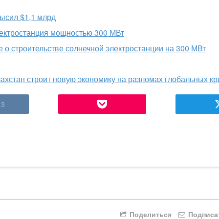
высил $1,1 млрд
лектростанция мощностью 300 МВт
е о строительстве солнечной электростанции на 300 МВт
захстан строит новую экономику на разломах глобальных кр
3
Поделиться
Подписа