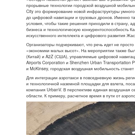
прорывные технологии городской воздушной мобильнос
City это формирование новой инфраструктуры умного 
до цифровой навигации и грузовых дронов. Именно та
условия, чтобы такие решения приходили в страну, а
бизнеса и технологическую конкурентоспособность К
искусственного интеллекта и цифрового развития Жа
Организаторы подчеркивают, что речь идет не просто
«экономики малых высот». На мероприятии также был
(Китай) и A2Z (США), управляемые цифровой навигац
Airports Corporation и Shenzhen Urban Transportation
и McKinsey, городская воздушная мобильность стане
Для интеграции аэротакси в повседневную жизнь регио
и технологичной наземной площадки для взлета, пос
компания UrbanV. В перспективе единая воздушная се
области. К примеру, расчетное время в пути от аэроп