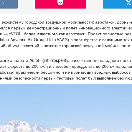
3
 экосистему городской воздушной мобильности: аэротакси, дроны
тоялся первый демонстрационный полет инновационного электриче
ки — eVTOL, более известного как аэротакси. Проект полностью ре
latau Advance Air Group Ltd. (AAAG) в партнерстве с ведущими тех
ий объем вложений в развитие городской воздушной мобильности 
го аппарата AutoFlight Prosperity, рассчитанного на одного пилот
ет скорость до 200 км/ч и способен преодолеть до 200 км на одно
работает практически бесшумно и не производит вредных выбросов
ниями безопасности первый тестовый полет был выполнен без люд