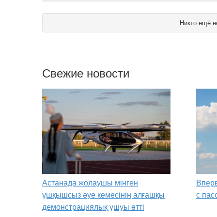
Никто ещё н
Свежие новости
Астанада жолаушы мінген
Вперв
ұшқышсыз әуе кемесінің алғашқы
с пас
демонстрациялық ұшуы өтті