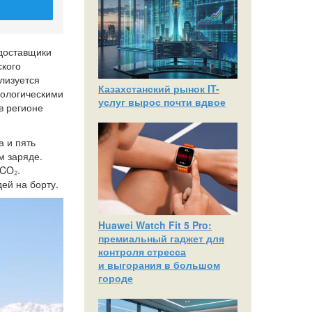
-доставщики
ского
ализуется
Казахстанский рынок IT-
нологическими
услуг вырос почти вдвое
в регионе
а и пять
м заряде.
 CO₂.
ей на борту.
Huawei Watch Fit 5 Pro:
премиальный гаджет для
контроля стресса
и выгорания в большом
городе