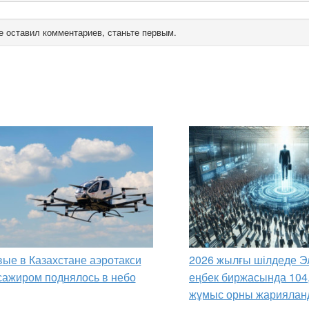
е оставил комментариев, станьте первым.
ые в Казахстане аэротакси
2026 жылғы шілдеде Э
сажиром поднялось в небо
еңбек биржасында 104
жұмыс орны жариялан