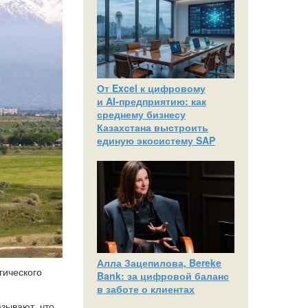
От Excel к цифровому
и AI‑предприятию: как
среднему бизнесу
Казахстана выстроить
единую экосистему SAP
Алла Зацепилова, Bereke
гического
Bank: за цифровой баланс
в заботе о клиентах
зывают, что