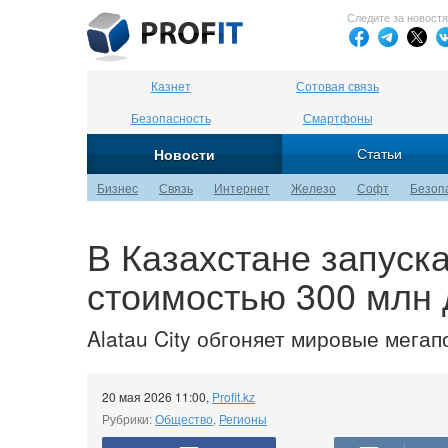
Следите за новост
Казнет
Сотовая связь
Безопасность
Смартфоны
Статьи
Новости
Бизнес
Связь
Интернет
Железо
Софт
Безоп
В Казахстане запуск
стоимостью 300 млн
Alatau City обгоняет мировые мега
20 мая 2026 11:00
,
Profit.kz
Рубрики:
Общество
,
Регионы