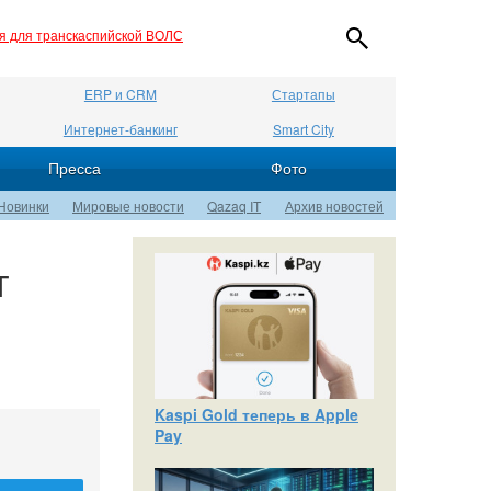
ия для транскаспийской ВОЛС
ERP и CRM
Стартапы
Интернет-банкинг
Smart City
Пресса
Фото
Новинки
Мировые новости
Qazaq IT
Архив новостей
т
.
Kaspi Gold теперь в Apple
Pay