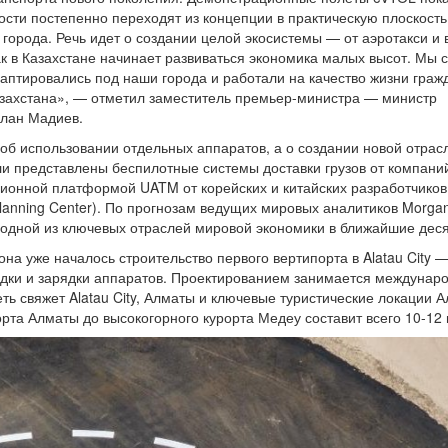
ти постепенно переходят из концепции в практическую плоскость.
города. Речь идет о создании целой экосистемы — от аэротакси и 
к в Казахстане начинает развиваться экономика малых высот. Мы 
даптировались под наши города и работали на качество жизни граж
азахстана», — отметил заместитель премьер-министра — министр
слан Мадиев.
 об использовании отдельных аппаратов, а о создании новой отра
и представлены беспилотные системы доставки грузов от компани
ионной платформой UATM от корейских и китайских разработчиков
 Planning Center). По прогнозам ведущих мировых аналитиков Morgan
т одной из ключевых отраслей мировой экономики в ближайшие дес
на уже началось строительство первого вертипорта в Alatau City 
адки и зарядки аппаратов. Проектированием занимается междунар
ть свяжет Alatau City, Алматы и ключевые туристические локации 
орта Алматы до высокогорного курорта Медеу составит всего 10-12 