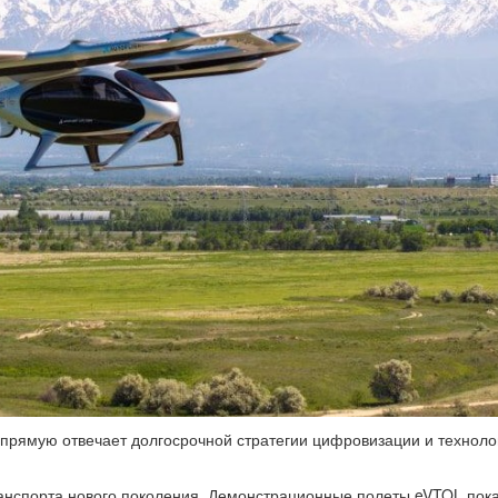
апрямую отвечает долгосрочной стратегии цифровизации и техноло
ранспорта нового поколения. Демонстрационные полеты eVTOL пока