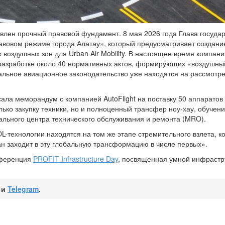
овлен прочный правовой фундамент. 8 мая 2026 года Глава госуда
авовом режиме города Алатау», который предусматривает создани
воздушных зон для Urban Air Mobility. В настоящее время компан
 разработке около 40 нормативных актов, формирующих «воздушны
нальное авиационное законодательство уже находятся на рассмотр
ала меморандум с компанией AutoFlight на поставку 50 аппаратов
ько закупку техники, но и полноценный трансфер ноу-хау, обучен
нального центра технического обслуживания и ремонта (MRO).
OL-технологии находятся на том же этапе стремительного взлета, к
ан заходит в эту глобальную трансформацию в числе первых».
нференция
PROFIT Infrastructure Day
, посвященная умной инфрастр
и
Telegram
.