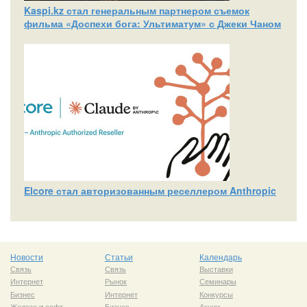
Kaspi.kz стал генеральным партнером съемок
фильма «Доспехи бога: Ультиматум» с Джеки Чаном
Elcore стал авторизованным реселлером Anthropic
Новости
Статьи
Календарь
Связь
Связь
Выставки
Интернет
Рынок
Семинары
Бизнес
Интернет
Конкурсы
Железо
и
софт
Бизнес
Акции