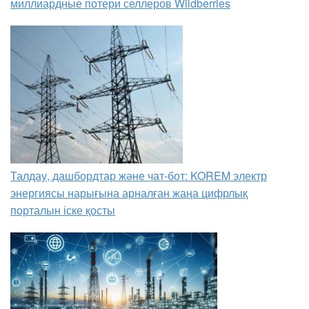
миллиардные потери селлеров Wildberries
Талдау, дашбордтар және чат-бот: KOREM электр
энергиясы нарығына арналған жаңа цифрлық
порталын іске қосты