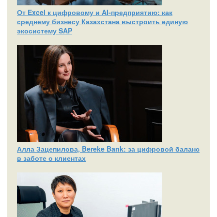
От Excel к цифровому и AI‑предприятию: как
среднему бизнесу Казахстана выстроить единую
экосистему SAP
Алла Зацепилова, Bereke Bank: за цифровой баланс
в заботе о клиентах