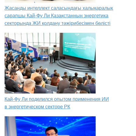
Жасанды интеллект саласындағы халықаралық
сарапшы Кай-Фу Ли Қазақстанның энергетика
секторында ЖИ қолдану тәжірибесімен бөлісті
Кай-Фу Ли поделился опытом применения ИИ
в энергетическом секторе РК