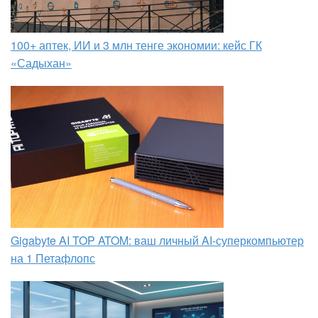
100+ аптек, ИИ и 3 млн тенге экономии: кейс ГК
«Садыхан»
Gigabyte AI TOP ATOM: ваш личный AI-суперкомпьютер
на 1 Петафлопс