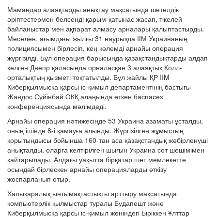
Мамандар алаяқтарды анықтау мақсатында шетелдік
әріптестермен белсенді қарым-қатынас жасап, тікелей
байланыстар мен ақпарат алмасу арналары қалыптастырды.
Мәселен, ағымдағы жылғы 31 наурызда ІІМ Украинаның
полициясымен бірлесіп, кең көлемді арнайы операция
жүргізілді. Бұл операция барысында қазақстандықтарды алдап
келген Днепр қаласында орналасқан 3 алаяқтық Колл-
орталықтың қызметі тоқтатылды. Бұл жайлы ҚР IIM
Киберқылмысқа қарсы іс-қимыл департаментінің бастығы
Жандос Сүйінбай ОКҚ алаңында өткен баспасөз
конференциясында мәлімдеді.
Арнайы операция нәтижесінде 53 Украина азаматы ұсталды,
оның ішінде 8-і қамауға алынды. Жүргізілген жұмыстың
қорытындысы бойынша 160-тан аса қазақстандық жәбірленуші
анықталды, оларға келтірілген шығын Украина сот шешімімен
қайтарылады. Алдағы уақытта бірқатар шет мемлекетте
осындай бірлескен арнайы операцияларды өткізу
жоспарланып отыр.
Халықаралық ынтымақтастықты арттыру мақсатында
компьютерлік қылмыстар туралы Будапешт және
Киберқылмысқа қарсы іс-қимыл жөніндегі Біріккен Ұлттар