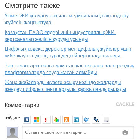
Смотрите также
Үкімет ЖИ қолдану арқылы медициналық сақтандыру
жүйесін жаңғыртуда
Қазақстан ЕАЭО елдері үшін индустриялық ЖИ-
зертханалар желісін құруды ұсынды
Цифрлық кодекс: деректер мен цифрлық жүйелер үшін
киберқауіпсіздіктің түрлі деңгейлері қолданылады
Заң талаптарын орындамаған кәсіпкерлер электрондық
плафтормаларда сауда жасай алмайды
Жаңа жобаларды жүзеге асыру кезінде жолдарды
жөндеу цифрлық теңге арқылы қаржыландырылады
Комментарии
войдите