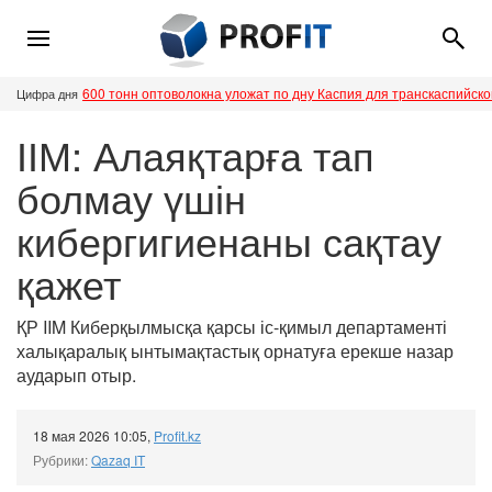
600 тонн оптоволокна уложат по дну Каспия для транскаспийск
Цифра дня
ІІМ: Алаяқтарға тап
болмау үшін
кибергигиенаны сақтау
қажет
ҚР IIM Киберқылмысқа қарсы іс-қимыл департаменті
халықаралық ынтымақтастық орнатуға ерекше назар
аударып отыр.
18 мая 2026 10:05
,
Profit.kz
Рубрики:
Qazaq IT