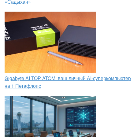
«Садыхан»
Gigabyte AI TOP ATOM: ваш личный AI-суперкомпьютер
на 1 Петафлопс