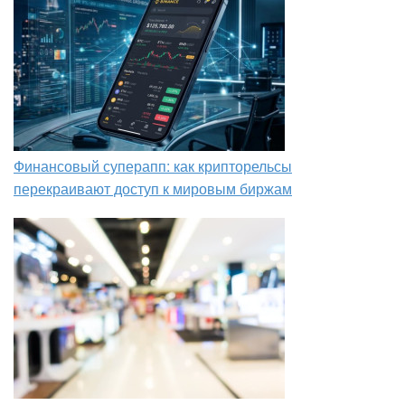
Финансовый суперапп: как крипторельсы
перекраивают доступ к мировым биржам