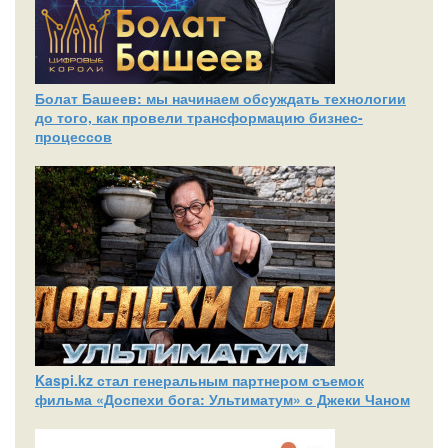
Болат Башеев: мы начинаем обсуждать технологии
до того, как провели трансформацию бизнес-
процессов
Kaspi.kz стал генеральным партнером съемок
фильма «Доспехи бога: Ультиматум» с Джеки Чаном