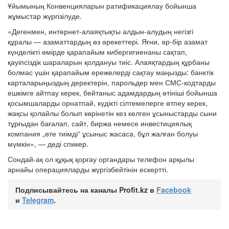
Ұйымының Конвенцияларын ратификациялау бойынша
жұмыстар жүргізілуде.
«Дегенмен, интернет-алаяқтықты алдын-алудың негізгі
құралы — азаматтардың өз әрекеттері. Яғни, әр-бір азамат
күнделікті өмірде қарапайым кибергигиенаны сақтап,
қауіпсіздік шараларын қолдануы тиіс. Алаяқтардың құрбаны
болмас үшін қарапайым ережелерді сақтау маңызды: банктік
карталарыңыздың деректерін, парольдер мен СМС-кодтарды
ешкімге айтпау керек, бейтаныс адамдардың өтініші бойынша
қосымшаларды орнатпай, күдікті сілтемелерге өтпеу керек,
жақсы қолайлы болып көрінетін кез келген ұсыныстарды сыни
тұрғыдан бағалап, сайт, биржа немесе инвестициялық
компания „өте тиімді“ ұсыныс жасаса, бұл жалған болуы
мүмкін», — деді спикер.
Сондай-ақ ол құқық қорғау органдары телефон арқылы
арнайы операцияларды жүргізбейтінін ескертті.
Подписывайтесь на каналы Profit.kz в
Facebook
и
Telegram
.