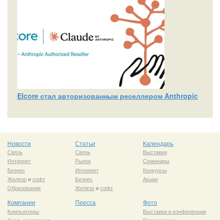
Elcore стал авторизованным реселлером Anthropic
Новости
Статьи
Календарь
Связь
Связь
Выставки
Интернет
Рынок
Семинары
Бизнес
Интернет
Конкурсы
Железо
и
софт
Бизнес
Акции
Образование
Железо
и
софт
Компании
Пресса
Фото
Компьютеры
Выставки и конференции
Сист. интеграция
Презентации