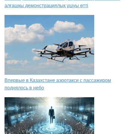
алғашқы демонстрациялық ұшуы өтті
Впервые в Казахстане аэротакси с пассажиром
поднялось в небо