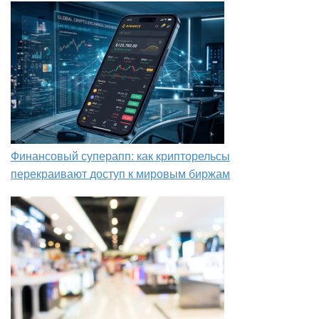
Финансовый суперапп: как крипторельсы
перекраивают доступ к мировым биржам