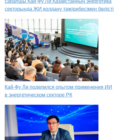
сарапшы Кай-Фу Ли Қазақстанның энергетика
секторында ЖИ қолдану тәжірибесімен бөлісті
Кай-Фу Ли поделился опытом применения ИИ
в энергетическом секторе РК