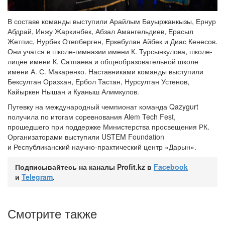
В составе команды выступили Арайлым Бауыржанкызы, Ернур
Абдрай, Инжу Жаркинбек, Абзал Амангельдиев, Ерасыл
Жетпис, Нурбек Отепберген, Еркебулан Айбек и Диас Кенесов.
Они учатся в школе-гимназии имени К. Турсынкулова, школе-
лицее имени К. Сатпаева и общеобразовательной школе
имени А. С. Макаренко. Наставниками команды выступили
Бексултан Оразхан, Ербол Тастан, Нурсултан Устенов,
Кайыркен Нышан и Куаныш Алимкулов.
Путевку на международный чемпионат команда Qazygurt
получила по итогам соревнования Alem Tech Fest,
прошедшего при поддержке Министерства просвещения РК.
Организаторами выступили USTEM Foundation
и Республиканский научно-практический центр «Дарын».
Подписывайтесь на каналы Profit.kz в
Facebook
и
Telegram
.
Смотрите также