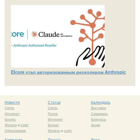
Elcore стал авторизованным реселлером Anthropic
Новости
Статьи
Календарь
Связь
Связь
Выставки
Интернет
Рынок
Семинары
Бизнес
Интернет
Конкурсы
Железо
и
софт
Бизнес
Акции
Образование
Железо
и
софт
Компании
Пресса
Фото