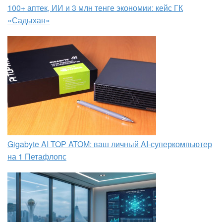
100+ аптек, ИИ и 3 млн тенге экономии: кейс ГК
«Садыхан»
Gigabyte AI TOP ATOM: ваш личный AI-суперкомпьютер
на 1 Петафлопс